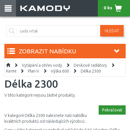
0 ks
HLEDAT
ZOBRAZIT NABÍDKU
Vytápění a ohřev vody
Deskové radiátory
Kermi
Plan-V
Výška 600
Délka 2300
Délka 2300
V této kategorii nejsou žádné produkty.
Pokračovat
V kategorii Délka 2300 naleznete naši nabídku
kvalitních produktů od následujících výrobců: .