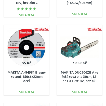
18V, bez aku Z
(1650W/304mm)
304x155mm
SKLADEM
SKLADEM
DO KOŠÍKU
DO KOŠÍKU
Porovnat
Porovnat
35 Kč
7 259 Kč
MAKITA A-84981 Brusný
MAKITA DUC306ZB Aku
kotouč 150x6x22mm
řetězová pila 30cm, Li-
ocel
ion LXT 2x18V, bez aku
Z
SKLADEM
SKLADEM
DO KOŠÍKU
DO KOŠÍKU