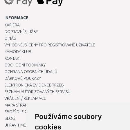
INFORMACE
KARIÉRA
DOPRAVNÍ SLUŽBY
O NÁS
VÝHODNĚJŠÍ CENY PRO REGISTROVANÉ UŽIVATELE
KAMODY KLUB
KONTAKT
OBCHODNÍ PODMÍNKY
OCHRANA OSOBNÍCH ÚDAJŮ
DÁRKOVÉ POUKAZY
ELEKTRONICKÁ EVIDENCE TRŽEB
SEZNAM AUTORIZOVANÝCH SERVISŮ
VRÁCENÍ / REKLAMACE
MAPA STRÁNKY
ZBOŽÍ DLE ZNAČEK
Používáme soubory
BLOG
UPRAVIT MÉ PŘEDVOLBY COOKIES
cookies