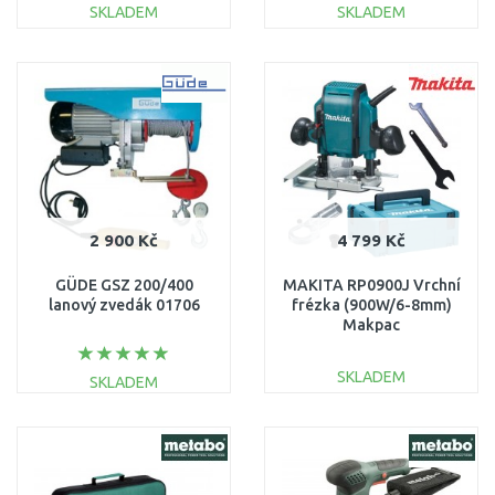
SKLADEM
SKLADEM
DO KOŠÍKU
DO KOŠÍKU
Porovnat
Porovnat
2 900 Kč
4 799 Kč
GÜDE GSZ 200/400
MAKITA RP0900J Vrchní
lanový zvedák 01706
frézka (900W/6-8mm)
Makpac
SKLADEM
SKLADEM
DO KOŠÍKU
DO KOŠÍKU
Porovnat
Porovnat