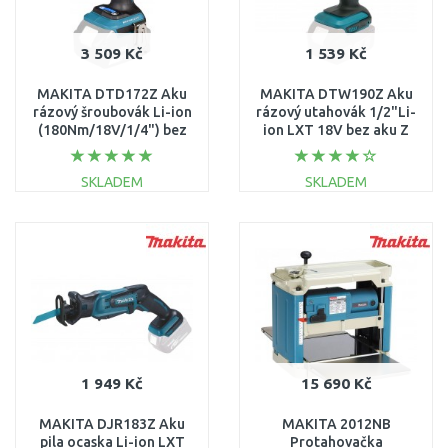
3 509 Kč
1 539 Kč
MAKITA DTD172Z Aku
MAKITA DTW190Z Aku
rázový šroubovák Li-ion
rázový utahovák 1/2"Li-
(180Nm/18V/1/4") bez
ion LXT 18V bez aku Z
aku Z
SKLADEM
SKLADEM
DO KOŠÍKU
DO KOŠÍKU
Porovnat
Porovnat
1 949 Kč
15 690 Kč
MAKITA DJR183Z Aku
MAKITA 2012NB
pila ocaska Li-ion LXT
Protahovačka