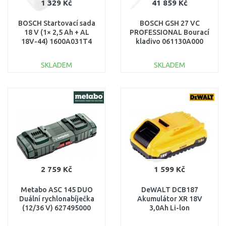
1 329 Kč
41 859 Kč
BOSCH Startovací sada
BOSCH GSH 27 VC
18 V (1× 2,5 Ah + AL
PROFESSIONAL Bourací
18V-44) 1600A031T4
kladivo 061130A000
SKLADEM
SKLADEM
DO KOŠÍKU
DO KOŠÍKU
Porovnat
Porovnat
2 759 Kč
1 599 Kč
Metabo ASC 145 DUO
DeWALT DCB187
Duální rychlonabíječka
Akumulátor XR 18V
(12/36 V) 627495000
3,0Ah Li-lon