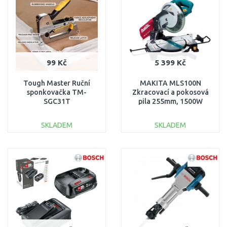
Porovnat
99 Kč
5 399 Kč
Tough Master Ruční
MAKITA MLS100N
sponkovačka TM-
Zkracovací a pokosová
SGC31T
pila 255mm, 1500W
SKLADEM
SKLADEM
DO KOŠÍKU
DO KOŠÍKU
Porovnat
Porovnat