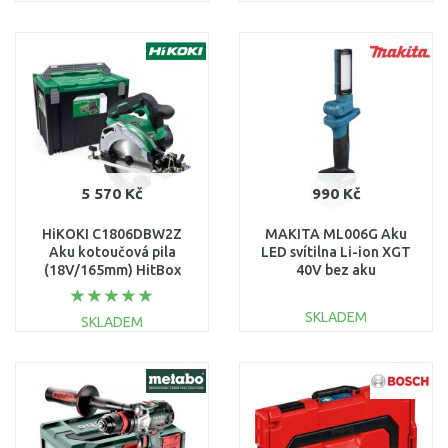
DO KOŠÍKU
DO KOŠÍKU
Porovnat
Porovnat
5 570 Kč
990 Kč
HiKOKI C1806DBW2Z
MAKITA ML006G Aku
Aku kotoučová pila
LED svítilna Li-ion XGT
(18V/165mm) HitBox
40V bez aku
(Bez aku. a nabíječky)
SKLADEM
SKLADEM
DO KOŠÍKU
DO KOŠÍKU
Porovnat
Porovnat