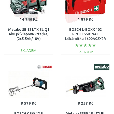
14 946 Kč
1 899 Kč
Metabo SB 18 LTX BL Q I
BOSCH L-BOXX 102
Aku příklepová vrtačka,
PROFESSIONAL
(2x5,5Ah/18V)
Lékárnička 1600A02X2R
602361660
SKLADEM
SKLADEM
DO KOŠÍKU
DO KOŠÍKU
Porovnat
Porovnat
8 579 Kč
8 257 Kč
BOSCH GRW 12 E
Metabo SSEP 18 LTX BL