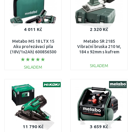
4 011 Kč
2 320 Kč
Metabo MS 18 LTX 15
Metabo SR 2185
Aku prořezávací pila
Vibrační bruska 210 W,
(18V/1x2Ah) 600856500
184 x 92mm s kufrem
600441500
SKLADEM
SKLADEM
DO KOŠÍKU
DO KOŠÍKU
Porovnat
Porovnat
11 790 Kč
3 659 Kč