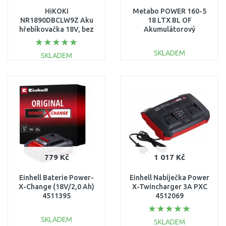
HiKOKI
Metabo POWER 160-5
NR1890DBCLW9Z Aku
18 LTX BL OF
hřebíkovačka 18V, bez
Akumulátorový
baterie a nabíječky
kompresor (18V/bez
aku) 601521850
SKLADEM
SKLADEM
DO KOŠÍKU
DO KOŠÍKU
Porovnat
Porovnat
779 Kč
1 017 Kč
Einhell Baterie Power-
Einhell Nabíječka Power
X-Change (18V/2,0 Ah)
X-Twincharger 3A PXC
4511395
4512069
SKLADEM
SKLADEM