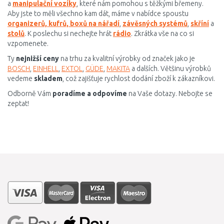
a
manipulační vozíky
, které nám pomohou s těžkými břemeny.
Aby jste to měli všechno kam dát, máme v nabídce spoustu
organizerů, kufrů, boxů na nářadí
,
závěsných systémů
,
skříní
a
stolů
. K poslechu si nechejte hrát
rádio
. Zkrátka vše na co si
vzpomenete.
Ty
nejnižší ceny
na trhu za kvalitní výrobky od značek jako je
BOSCH
,
EINHELL
,
EXTOL
,
GÜDE
,
MAKITA
a dalších. Většinu výrobků
vedeme
skladem
, což zajišťuje rychlost dodání zboží k zákazníkovi.
Odborně Vám
poradíme
a odpovíme
na Vaše dotazy. Nebojte se
zeptat!