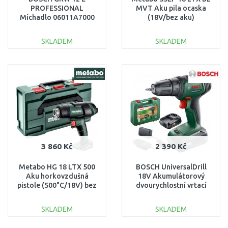
PROFESSIONAL
MVT Aku pila ocaska
Míchadlo 06011A7000
(18V/bez aku)
602258850
SKLADEM
SKLADEM
DO KOŠÍKU
DO KOŠÍKU
Porovnat
Porovnat
3 860 Kč
2 390 Kč
Metabo HG 18 LTX 500
BOSCH UniversalDrill
Aku horkovzdušná
18V Akumulátorový
pistole (500°C/18V) bez
dvourychlostní vrtací
aku +MetaBOX,
šroubovák, 2x1,5Ah
610502840
06039D4002
SKLADEM
SKLADEM