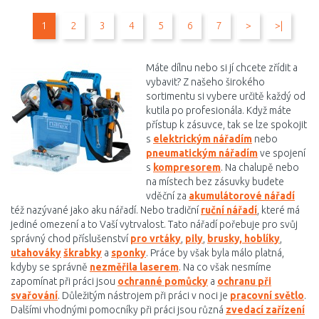
DO KOŠÍKU
DO KOŠÍKU
1
2
3
4
5
6
7
>
>|
Porovnat
Porovnat
Máte dílnu nebo si jí chcete zřídit a
vybavit? Z našeho širokého
sortimentu si vybere určitě každý od
kutila po profesionála. Když máte
přístup k zásuvce, tak se lze spokojit
s
elektrickým nářadím
nebo
pneumatickým nářadím
ve spojení
s
kompresorem
. Na chalupě nebo
na místech bez zásuvky budete
vděční za
akumulátorové nářadí
též nazývané jako aku nářadí. Nebo tradiční
ruční nářadí
, které má
jediné omezení a to Vaší vytrvalost. Tato nářadí pořebuje pro svůj
správný chod příslušenství
pro vrtáky
,
pily
,
brusky, hoblíky
,
utahováky
škrabky
a
sponky
. Práce by však byla málo platná,
kdyby se správně
nezměřila laserem
. Na co však nesmíme
zapomínat při práci jsou
ochranné pomůcky
a
ochranu při
svařování
. Důležitým nástrojem při práci v noci je
pracovní světlo
.
Dalšími vhodnými pomocníky při práci jsou různá
zvedací zařízení