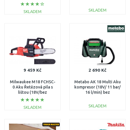
06008D3000
SKLADEM
SKLADEM
DO KOŠÍKU
DO KOŠÍKU
Porovnat
Porovnat
9 459 Kč
2 690 Kč
Milwaukee M18 FCHSC-
Metabo AK 18 Multi Aku
0 Aku Řetězová pila s
kompresor (18V/ 11 bar/
lištou (18V/bez
16 l/min) bez
aku/30cm) 4933471441
akumulátoru.
600794850
SKLADEM
SKLADEM
DO KOŠÍKU
DO KOŠÍKU
Porovnat