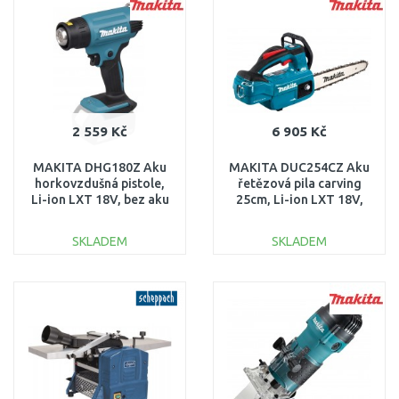
Porovnat
Porovnat
2 559 Kč
6 905 Kč
MAKITA DHG180Z Aku
MAKITA DUC254CZ Aku
horkovzdušná pistole,
řetězová pila carving
Li-ion LXT 18V, bez aku
25cm, Li-ion LXT 18V,
Z
bez aku
SKLADEM
SKLADEM
DO KOŠÍKU
DO KOŠÍKU
Porovnat
Porovnat