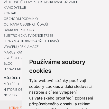
VÝHODNĚJŠÍ CENY PRO REGISTROVANÉ UŽIVATELE
KAMODY KLUB
KONTAKT
OBCHODNÍ PODMÍNKY
OCHRANA OSOBNÍCH ÚDAJŮ
DÁRKOVÉ POUKAZY
ELEKTRONICKÁ EVIDENCE TRŽEB
SEZNAM AUTORIZOVANÝCH SERVISŮ
VRÁCENÍ / REKLAMACE
MAPA STRÁNKY
ZBOŽÍ DLE ZNAČEK
Používáme soubory
BLOG
UPRAVIT MÉ PŘEDVOLBY COOKIES
cookies
MŮJ ÚČET
Tyto webové stránky používají
MŮJ ÚČET
soubory cookies a další sledovací
HISTORIE OBJEDNÁVEK
nástroje s cílem vylepšení
NOVINKY
uživatelského prostředí, zobrazení
přizpůsobeného obsahu a reklam,
INTRANET - Přihlášení pro zaměstnance