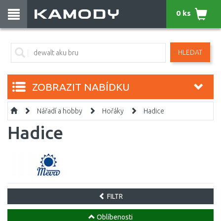
0 ks
HLEDAT
ZOBRAZIT NABÍDKU
Nářadí a hobby
Hořáky
Hadice
Hadice
FILTR
Oblíbenosti