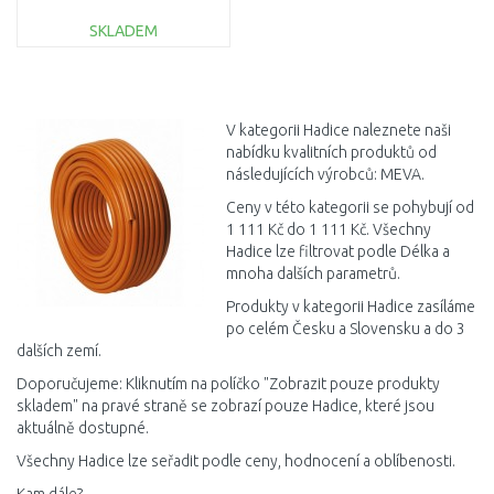
SKLADEM
DO KOŠÍKU
Porovnat
V kategorii Hadice naleznete naši
nabídku kvalitních produktů od
následujících výrobců: MEVA.
Ceny v této kategorii se pohybují od
1 111 Kč do 1 111 Kč. Všechny
Hadice lze filtrovat podle Délka a
mnoha dalších parametrů.
Produkty v kategorii Hadice zasíláme
po celém Česku a Slovensku a do 3
dalších zemí.
Doporučujeme: Kliknutím na políčko "Zobrazit pouze produkty
skladem" na pravé straně se zobrazí pouze Hadice, které jsou
aktuálně dostupné.
Všechny Hadice lze seřadit podle ceny, hodnocení a oblíbenosti.