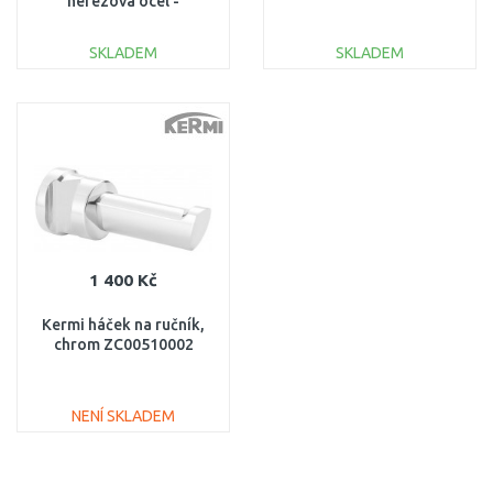
nerezová ocel -
ZC01000002
SKLADEM
SKLADEM
DO KOŠÍKU
DO KOŠÍKU
Porovnat
Porovnat
1 400 Kč
Kermi háček na ručník,
chrom ZC00510002
NENÍ SKLADEM
DO KOŠÍKU