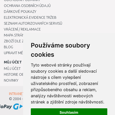
OCHRANA OSOBNÍCH ÚDAJŮ
DÁRKOVÉ POUKAZY
ELEKTRONICKÁ EVIDENCE TRŽEB
SEZNAM AUTORIZOVANÝCH SERVISŮ
VRÁCENÍ / REKLAMACE
MAPA STRÁNKY
ZBOŽÍ DLE ZNAČEK
Používáme soubory
BLOG
UPRAVIT MÉ PŘEDVOLBY COOKIES
cookies
MŮJ ÚČET
Tyto webové stránky používají
MŮJ ÚČET
soubory cookies a další sledovací
HISTORIE OBJEDNÁVEK
nástroje s cílem vylepšení
NOVINKY
uživatelského prostředí, zobrazení
přizpůsobeného obsahu a reklam,
INTRANET - Přihlášení pro zaměstnance
analýzy návštěvnosti webových
© 2004 - 2026
Kamody s.r.o.
stránek a zjištění zdroje návštěvnosti.
Souhlasím