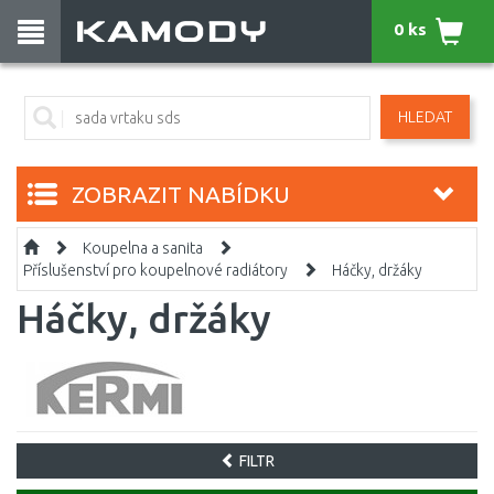
0 ks
HLEDAT
ZOBRAZIT NABÍDKU
Koupelna a sanita
Příslušenství pro koupelnové radiátory
Háčky, držáky
Háčky, držáky
FILTR