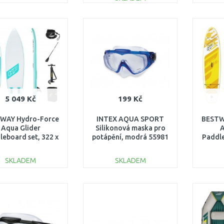
DO KOŠÍKU
DO KOŠÍKU
Porovnat
Porovnat
5 049 Kč
199 Kč
WAY Hydro-Force
INTEX AQUA SPORT
BESTW
Aqua Glider
Silikonová maska pro
A
leboard set, 322 x
potápění, modrá 55981
Paddle
 x 12 cm 65347
76 
SKLADEM
SKLADEM
DO KOŠÍKU
DO KOŠÍKU
Porovnat
Porovnat