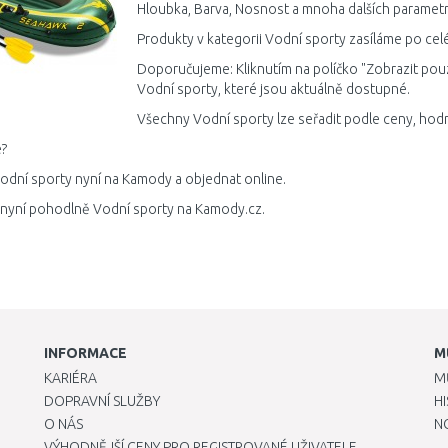
Hloubka, Barva, Nosnost a mnoha dalších parametr
Produkty v kategorii Vodní sporty zasíláme po cel
Doporučujeme: Kliknutím na políčko "Zobrazit pou
Vodní sporty, které jsou aktuálně dostupné.
Všechny Vodní sporty lze seřadit podle ceny, hodn
?
odní sporty nyní na Kamody a objednat online.
 nyní pohodlně Vodní sporty na Kamody.cz.
INFORMACE
M
KARIÉRA
M
DOPRAVNÍ SLUŽBY
H
O NÁS
N
VÝHODNĚJŠÍ CENY PRO REGISTROVANÉ UŽIVATELE