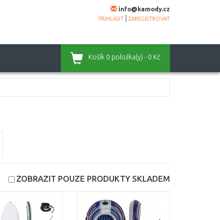
info@kamody.cz
|
PŘIHLÁSIT
ZAREGISTROVAT
Košík
0 položka(y) - 0 Kč
ZOBRAZIT POUZE PRODUKTY
SKLADEM