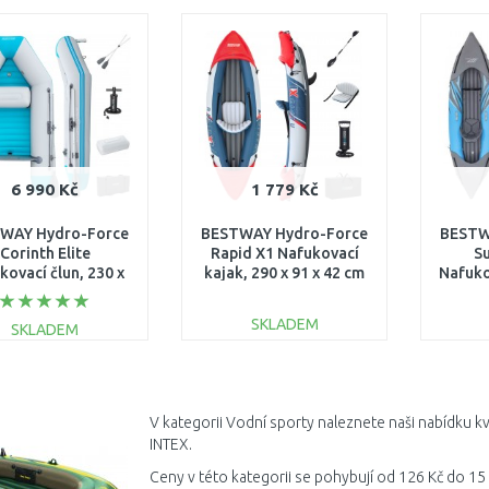
DO KOŠÍKU
DO KOŠÍKU
Porovnat
Porovnat
6 990 Kč
1 779 Kč
WAY Hydro-Force
BESTWAY Hydro-Force
BESTW
Corinth Elite
Rapid X1 Nafukovací
Su
kovací člun, 230 x
kajak, 290 x 91 x 42 cm
Nafuko
0 x 33 cm 65177
65176
91 
SKLADEM
SKLADEM
DO KOŠÍKU
DO KOŠÍKU
Porovnat
Porovnat
V kategorii Vodní sporty naleznete naši nabídku k
INTEX.
Ceny v této kategorii se pohybují od 126 Kč do 15 