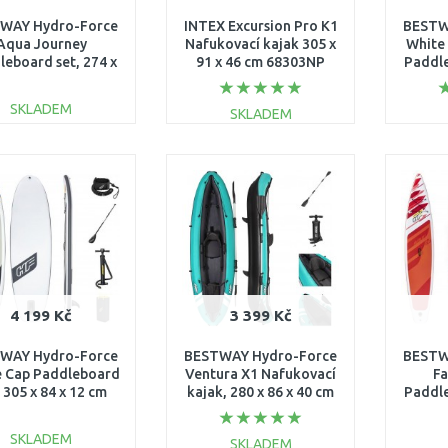
WAY Hydro-Force
INTEX Excursion Pro K1
BESTW
Aqua Journey
Nafukovací kajak 305 x
White
leboard set, 274 x
91 x 46 cm 68303NP
Paddle
 x 12 cm 65349
84 
SKLADEM
SKLADEM
DO KOŠÍKU
DO KOŠÍKU
Porovnat
Porovnat
4 199 Kč
3 399 Kč
WAY Hydro-Force
BESTWAY Hydro-Force
BESTW
e Cap Paddleboard
Ventura X1 Nafukovací
Fa
, 305 x 84 x 12 cm
kajak, 280 x 86 x 40 cm
Paddle
65342
65118
76 
SKLADEM
SKLADEM