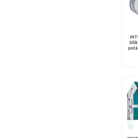
INT
Sili
potá