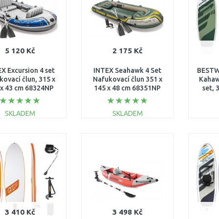
5 120 Kč
2 175 Kč
X Excursion 4 set
INTEX Seahawk 4 Set
BESTW
kovací člun, 315 x
Nafukovací člun 351 x
Kahaw
 x 43 cm 68324NP
145 x 48 cm 68351NP
set, 
SKLADEM
SKLADEM
DO KOŠÍKU
DO KOŠÍKU
Porovnat
Porovnat
3 410 Kč
3 498 Kč