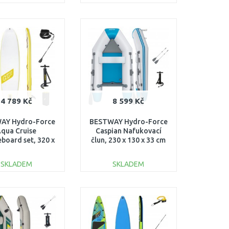
DO KOŠÍKU
DO KOŠÍKU
Porovnat
Porovnat
4 789 Kč
8 599 Kč
AY Hydro-Force
BESTWAY Hydro-Force
qua Cruise
Caspian Nafukovací
board set, 320 x
člun, 230 x 130 x 33 cm
x 12 cm 65348
65046
SKLADEM
SKLADEM
DO KOŠÍKU
DO KOŠÍKU
Porovnat
Porovnat