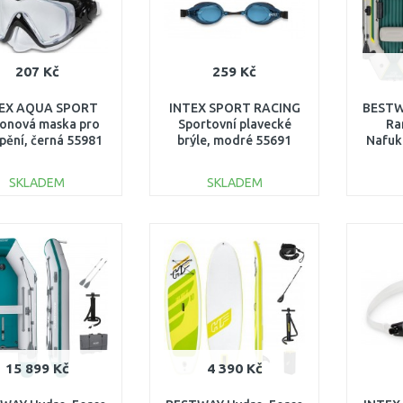
207 Kč
259 Kč
EX AQUA SPORT
INTEX SPORT RACING
BESTW
konová maska pro
Sportovní plavecké
Ra
pění, černá 55981
brýle, modré 55691
Nafuko
130
SKLADEM
SKLADEM
DO KOŠÍKU
DO KOŠÍKU
Porovnat
Porovnat
15 899 Kč
4 390 Kč