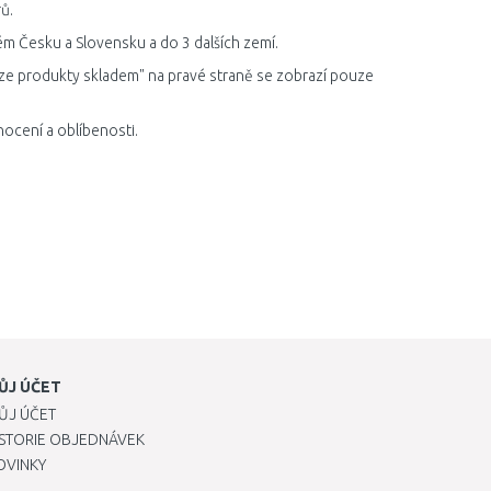
ů.
ém Česku a Slovensku a do 3 dalších zemí.
ze produkty skladem" na pravé straně se zobrazí pouze
ocení a oblíbenosti.
ŮJ ÚČET
ŮJ ÚČET
ISTORIE OBJEDNÁVEK
OVINKY