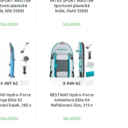
 SPORT MASTER
INTEX SPORT MASTER
tovní plavecké
Sportovní plavecké
le, bílé 55692
brýle, žluté 55692
SKLADEM
SKLADEM
DO KOŠÍKU
DO KOŠÍKU
Porovnat
Porovnat
5 497 Kč
3 949 Kč
AY Hydro-Force
BESTWAY Hydro-Force
rge Elite X2
Adventure Elite X4
vací kajak, 382 x
Nafukovací člun, 315 x
x 42 cm 65144
165 x 41,5 cm 65158
SKLADEM
SKLADEM