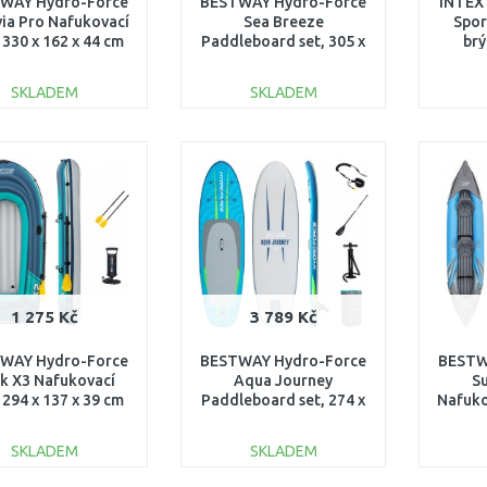
WAY Hydro-Force
BESTWAY Hydro-Force
INTEX
ia Pro Nafukovací
Sea Breeze
Spor
 330 x 162 x 44 cm
Paddleboard set, 305 x
brý
65049
84 x 12 cm 65340
SKLADEM
SKLADEM
DO KOŠÍKU
DO KOŠÍKU
Porovnat
Porovnat
1 275 Kč
3 789 Kč
WAY Hydro-Force
BESTWAY Hydro-Force
BESTW
k X3 Nafukovací
Aqua Journey
Su
 294 x 137 x 39 cm
Paddleboard set, 274 x
Nafuko
61154
76 x 12 cm 6532A
94 
SKLADEM
SKLADEM