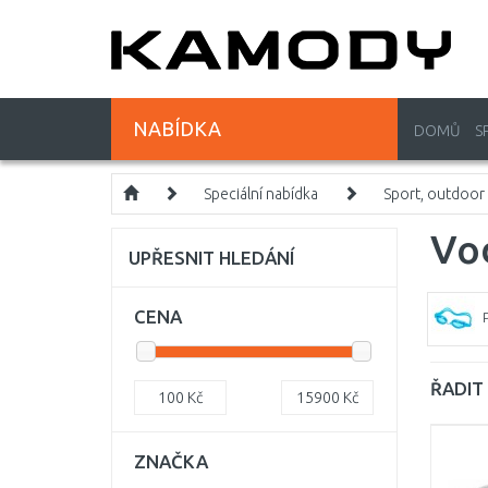
NABÍDKA
DOMŮ
S
Speciální nabídka
Sport, outdoor
Vo
UPŘESNIT HLEDÁNÍ
CENA
ŘADIT 
100
Kč
15900
Kč
ZNAČKA