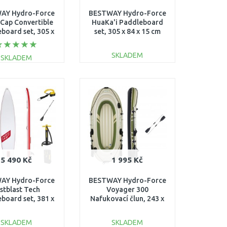
AY Hydro-Force
BESTWAY Hydro-Force
 Cap Convertible
HuaKa'i Paddleboard
board set, 305 x
set, 305 x 84 x 15 cm
x 12 cm 65341
65346
SKLADEM
SKLADEM
DO KOŠÍKU
DO KOŠÍKU
Porovnat
Porovnat
5 490 Kč
1 995 Kč
AY Hydro-Force
BESTWAY Hydro-Force
stblast Tech
Voyager 300
board set, 381 x
Nafukovací člun, 243 x
x 15 cm 65343
102 x 31 cm 65051
SKLADEM
SKLADEM