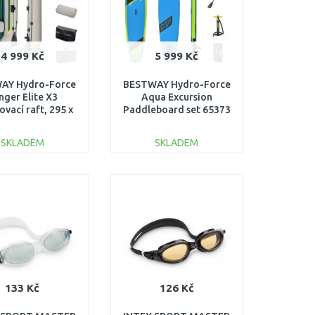
4 999 Kč
5 999 Kč
AY Hydro-Force
BESTWAY Hydro-Force
nger Elite X3
Aqua Excursion
vací raft, 295 x
Paddleboard set 65373
 x 46 cm 65160
SKLADEM
SKLADEM
DO KOŠÍKU
DO KOŠÍKU
Porovnat
Porovnat
133 Kč
126 Kč