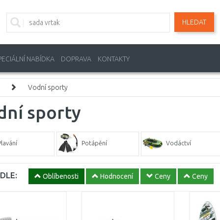
HLEDAT
PECIÁLNÍ NABÍDKA
DOPRAVA
KONTAKTY
Vodní sporty
dní sporty
Plavání
Potápění
Vodáctví
DLE:
Oblíbenosti
Hodnocení
Ceny
Ceny