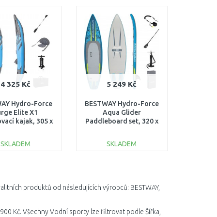
DO KOŠÍKU
DO KOŠÍKU
Porovnat
Porovnat
4 325 Kč
5 249 Kč
AY Hydro-Force
BESTWAY Hydro-Force
rge Elite X1
Aqua Glider
vací kajak, 305 x
Paddleboard set, 320 x
x 40 cm 65143
79 x 12 cm 6532F
SKLADEM
SKLADEM
DO KOŠÍKU
DO KOŠÍKU
Porovnat
Porovnat
valitních produktů od následujících výrobců: BESTWAY,
900 Kč. Všechny Vodní sporty lze filtrovat podle Šířka,