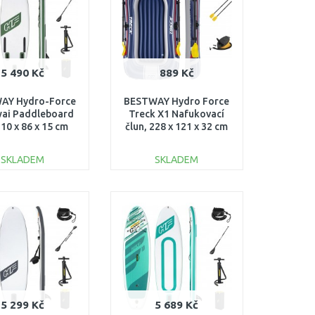
5 490 Kč
889 Kč
AY Hydro-Force
BESTWAY Hydro Force
ai Paddleboard
Treck X1 Nafukovací
310 x 86 x 15 cm
člun, 228 x 121 x 32 cm
65308
61083
SKLADEM
SKLADEM
DO KOŠÍKU
DO KOŠÍKU
Porovnat
Porovnat
5 299 Kč
5 689 Kč