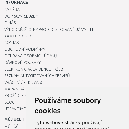
INFORMACE
KARIÉRA
DOPRAVNÍ SLUŽBY
O NÁS
VÝHODNĚJŠÍ CENY PRO REGISTROVANÉ UŽIVATELE
KAMODY KLUB
KONTAKT
OBCHODNÍ PODMÍNKY
OCHRANA OSOBNÍCH ÚDAJŮ
DÁRKOVÉ POUKAZY
ELEKTRONICKÁ EVIDENCE TRŽEB
SEZNAM AUTORIZOVANÝCH SERVISŮ
VRÁCENÍ / REKLAMACE
MAPA STRÁNKY
ZBOŽÍ DLE ZNAČEK
Používáme soubory
BLOG
UPRAVIT MÉ PŘEDVOLBY COOKIES
cookies
MŮJ ÚČET
Tyto webové stránky používají
MŮJ ÚČET