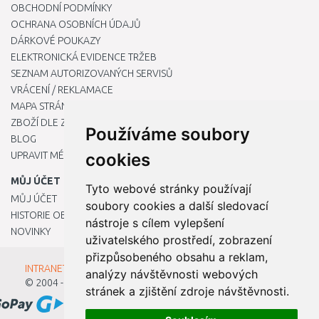
OBCHODNÍ PODMÍNKY
OCHRANA OSOBNÍCH ÚDAJŮ
DÁRKOVÉ POUKAZY
ELEKTRONICKÁ EVIDENCE TRŽEB
SEZNAM AUTORIZOVANÝCH SERVISŮ
VRÁCENÍ / REKLAMACE
MAPA STRÁNKY
ZBOŽÍ DLE ZNAČEK
Používáme soubory
BLOG
UPRAVIT MÉ PŘEDVOLBY COOKIES
cookies
MŮJ ÚČET
Tyto webové stránky používají
MŮJ ÚČET
soubory cookies a další sledovací
HISTORIE OBJEDNÁVEK
nástroje s cílem vylepšení
NOVINKY
uživatelského prostředí, zobrazení
přizpůsobeného obsahu a reklam,
INTRANET - Přihlášení pro zaměstnance
analýzy návštěvnosti webových
© 2004 - 2026
Kamody s.r.o.
stránek a zjištění zdroje návštěvnosti.