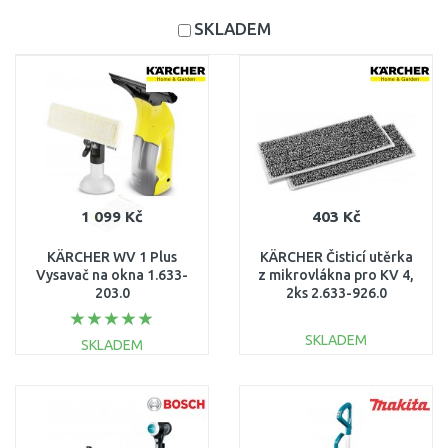
SKLADEM
1 099 Kč
403 Kč
KÄRCHER WV 1 Plus
KÄRCHER Čisticí utěrka
Vysavač na okna 1.633-
z mikrovlákna pro KV 4,
203.0
2ks 2.633-926.0
SKLADEM
SKLADEM
DO KOŠÍKU
DO KOŠÍKU
Porovnat
Porovnat