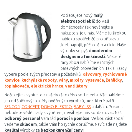
DO KOŠÍKU
DO KOŠÍKU
Porovnat
Porovnat
Potřebujete nový
malý
elektrospotřebič
do Vaší
domácnosti? Tak neváhejte a
nakupte si je u nás. Máme tu širokou
nabídku spotřebičů pro přípravu
jídel, nápojů, péči o tělo a úklid. Naše
výrobky se pyšní
moderním
designem
a
funkčností
. Některé
řady zboží nabízíme v různých
barevných provedeních. Tak si každy
vybere podle svých představ a požadavků.
Kávovary
,
rychlovarné
konvice
,
kuchyňské roboty
,
váhy
,
mixéry
,
vysavače
,
žehličky
,
topinkovače
,
elektrické hrnce
,
ventilátory
.
Nečekejte a vybírejte z našeho širokého sortimentu. Vše nabízíme
jen od špičkových a léty ověřených výrobců, mezi které patří
SENCOR
,
CONCEPT
,
DOMO-ELEKTRO
,
BABYLISS
a dalších. Pokud si
nebudete vědět rady s výběrem, neváhejte nás kontaktovat. Náš
odborný personál
Vám rád
poradí
a
pomůže
. Velkou část zboží
vedeme
skladem
, takže Vám ho rychle doručíme. Navíc zde najdete
kvalitní
výrobky za
bezkonkurenční ceny
!