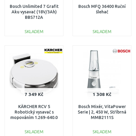
Bosch Unlimited 7 Grafit
Bosch MFQ 36400 Ruční
Aku vysavač (18V/3Ah)
šlehač
BBS712A
SKLADEM
SKLADEM
DO KOŠÍKU
DO KOŠÍKU
Porovnat
Porovnat
7 349 Kč
1 308 Kč
KÄRCHER RCV 5
Bosch Mixér, VitaPower
Robotický vysavač s
Serie | 2, 450 W, Stříbrná
mopováním 1.269-640.0
MMB2111S
SKLADEM
SKLADEM