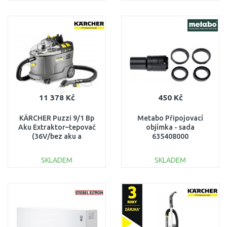
DO KOŠÍKU
DO KOŠÍKU
Porovnat
Porovnat
11 378 Kč
450 Kč
KÄRCHER Puzzi 9/1 Bp
Metabo Připojovací
Aku Extraktor–tepovač
objímka - sada
(36V/bez aku a
635408000
nabíječky) 1.101-700.0
SKLADEM
SKLADEM
DO KOŠÍKU
DO KOŠÍKU
Porovnat
Porovnat