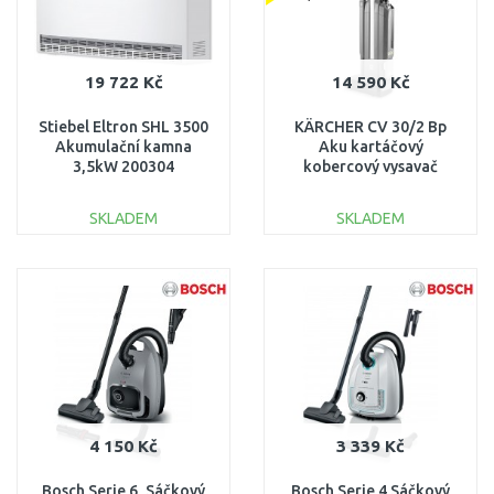
19 722 Kč
14 590 Kč
Stiebel Eltron SHL 3500
KÄRCHER CV 30/2 Bp
Akumulační kamna
Aku kartáčový
3,5kW 200304
kobercový vysavač
(36V/420W/300mm)
1.023-200.0
SKLADEM
SKLADEM
DO KOŠÍKU
DO KOŠÍKU
Porovnat
Porovnat
4 150 Kč
3 339 Kč
Bosch Serie 6, Sáčkový
Bosch Serie 4 Sáčkový