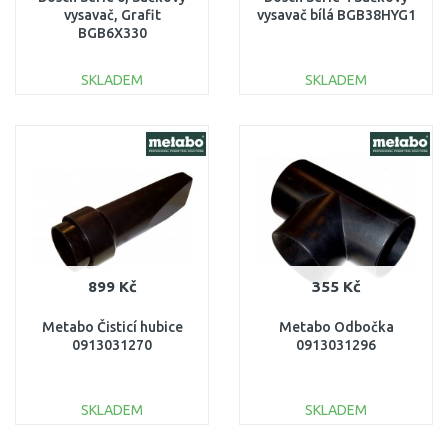
vysavač, Grafit
vysavač bílá BGB38HYG1
BGB6X330
SKLADEM
SKLADEM
DO KOŠÍKU
DO KOŠÍKU
Porovnat
Porovnat
899 Kč
355 Kč
Metabo Čisticí hubice
Metabo Odbočka
0913031270
0913031296
SKLADEM
SKLADEM