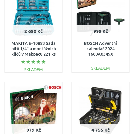
2 690 Kč
999 Kč
MAKITA E-10883 Sada
BOSCH Adventní
bitů 1/4" a montážních
kalendář 2024
klíčů v Makpacu 221 ks
1600A0349X
SKLADEM
SKLADEM
DO KOŠÍKU
DO KOŠÍKU
Porovnat
Porovnat
979 Kč
4 755 Kč