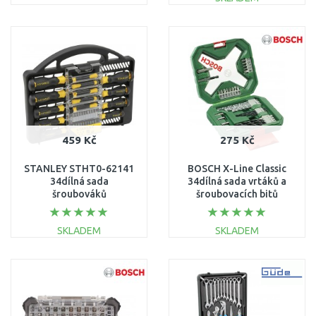
DO KOŠÍKU
DO KOŠÍKU
Porovnat
Porovnat
459 Kč
275 Kč
STANLEY STHT0-62141
BOSCH X-Line Classic
34dílná sada
34dílná sada vrtáků a
šroubováků
šroubovacích bitů
2607010608
SKLADEM
SKLADEM
DO KOŠÍKU
DO KOŠÍKU
Porovnat
Porovnat