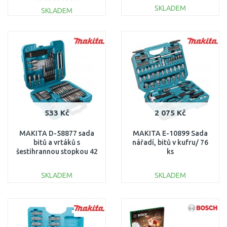
SKLADEM
SKLADEM
DO KOŠÍKU
DO KOŠÍKU
Porovnat
Porovnat
533 Kč
2 075 Kč
MAKITA D-58877 sada
MAKITA E-10899 Sada
bitů a vrtáků s
nářadí, bitů v kufru/ 76
šestihrannou stopkou 42
ks
ks
SKLADEM
SKLADEM
DO KOŠÍKU
DO KOŠÍKU
Porovnat
Porovnat