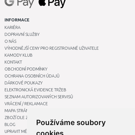
INFORMACE
KARIÉRA
DOPRAVNÍ SLUŽBY
O NÁS
VÝHODNĚJŠÍ CENY PRO REGISTROVANÉ UŽIVATELE
KAMODY KLUB
KONTAKT
OBCHODNÍ PODMÍNKY
OCHRANA OSOBNÍCH ÚDAJŮ
DÁRKOVÉ POUKAZY
ELEKTRONICKÁ EVIDENCE TRŽEB
SEZNAM AUTORIZOVANÝCH SERVISŮ
VRÁCENÍ / REKLAMACE
MAPA STRÁNKY
ZBOŽÍ DLE ZNAČEK
Používáme soubory
BLOG
UPRAVIT MÉ PŘEDVOLBY COOKIES
cookies