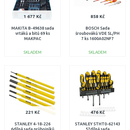
1 677 Kč
858 Kč
MAKITA B-49638 sada
BOSCH Sada
vrtáků a bitů 69 ks
šroubováků VDE SL/PH
MAKPAC
7 ks 1600A02NF7
SKLADEM
SKLADEM
DO KOŠÍKU
DO KOŠÍKU
Porovnat
Porovnat
221 Kč
476 Kč
STANLEY 4-18-226
STANLEY STHT0-62143
6dílná sada průbojníků
57dílná sada