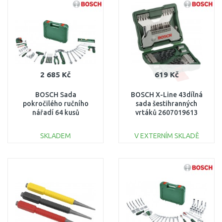
Porovnat
Porovnat
2 685 Kč
619 Kč
BOSCH Sada
BOSCH X-Line 43dílná
pokročilého ručního
sada šestihranných
nářadí 64 kusů
vrtáků 2607019613
1600A02ZB3
SKLADEM
V EXTERNÍM SKLADĚ
DO KOŠÍKU
DO KOŠÍKU
Porovnat
Porovnat