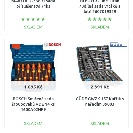
MAKITA D-33691 sada
BOSCH X-Line Titan
příslušenství 71ks
70dílná sada vrtáků a
bitů 2607019329
SKLADEM
SKLADEM
DO KOŠÍKU
DO KOŠÍKU
Porovnat
Porovnat
1 895 Kč
2 391 Kč
BOSCH Smíšená sada
GÜDE GWZK 157 Kufřík s
šroubováků VDE 14 ks
nářadím 39003
1600A02NF9
SKLADEM
SKLADEM