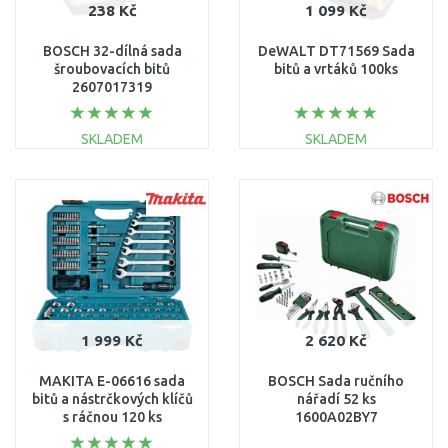
238 Kč
1 099 Kč
BOSCH 32-dílná sada
DeWALT DT71569 Sada
šroubovacích bitů
bitů a vrtáků 100ks
2607017319
SKLADEM
SKLADEM
DO KOŠÍKU
DO KOŠÍKU
Porovnat
Porovnat
1 999 Kč
2 620 Kč
MAKITA E-06616 sada
BOSCH Sada ručního
bitů a nástrčkových klíčů
nářadí 52 ks
s ráčnou 120 ks
1600A02BY7