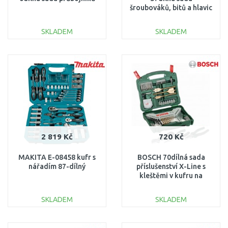
šroubováků, bitů a hlavic
SKLADEM
SKLADEM
DO KOŠÍKU
DO KOŠÍKU
Porovnat
Porovnat
2 819 Kč
720 Kč
MAKITA E-08458 kufr s
BOSCH 70dílná sada
nářadím 87-dílný
příslušenství X-Line s
kleštěmi v kufru na
příslušenství
2607017197
SKLADEM
SKLADEM
DO KOŠÍKU
DO KOŠÍKU