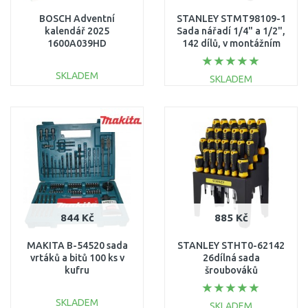
BOSCH Adventní
STANLEY STMT98109-1
kalendář 2025
Sada nářadí 1/4" a 1/2",
1600A039HD
142 dílů, v montážním
kufru
SKLADEM
SKLADEM
DO KOŠÍKU
DO KOŠÍKU
Porovnat
Porovnat
844 Kč
885 Kč
MAKITA B-54520 sada
STANLEY STHT0-62142
vrtáků a bitů 100 ks v
26dílná sada
kufru
šroubováků
SKLADEM
SKLADEM