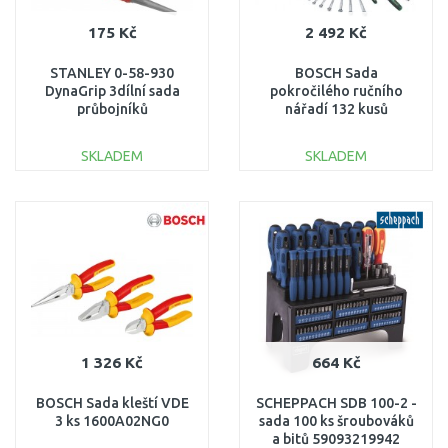
175 Kč
2 492 Kč
STANLEY 0-58-930
BOSCH Sada
DynaGrip 3dílní sada
pokročilého ručního
průbojníků
nářadí 132 kusů
1600A02Z9B
SKLADEM
SKLADEM
DO KOŠÍKU
DO KOŠÍKU
Porovnat
Porovnat
1 326 Kč
664 Kč
BOSCH Sada kleští VDE
SCHEPPACH SDB 100-2 -
3 ks 1600A02NG0
sada 100 ks šroubováků
a bitů 59093219942