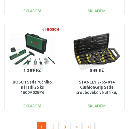
SKLADEM
SKLADEM
DO KOŠÍKU
DO KOŠÍKU
Porovnat
Porovnat
1 299 Kč
549 Kč
BOSCH Sada ručního
STANLEY 2-65-014
nářadí 25 ks
CushionGrip Sada
1600A02BY6
šroubováků v kufříku,
10dílná
SKLADEM
SKLADEM
DO KOŠÍKU
DO KOŠÍKU
1
2
3
>
>|
Porovnat
Porovnat