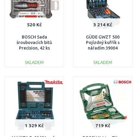
520 Kč
3 214 Kč
BOSCH Sada
GÜDE GWZT 500
šroubovacích bitů
Pojízdný kufřík s
Precision, 42 ks
nářadím 39004
2607002835
SKLADEM
SKLADEM
DO KOŠÍKU
DO KOŠÍKU
Porovnat
Porovnat
1 329 Kč
719 Kč