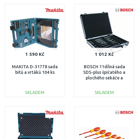
DO KOŠÍKU
DO KOŠÍKU
Porovnat
Porovnat
1 590 Kč
1 012 Kč
MAKITA D-31778 sada
BOSCH 11dílná sada
bitů a vrtáků 104 ks
SDS-plus špičatého a
plochého sekáče a
vrtáků SDS plus-3
2608579916
SKLADEM
SKLADEM
DO KOŠÍKU
DO KOŠÍKU
Porovnat
Porovnat