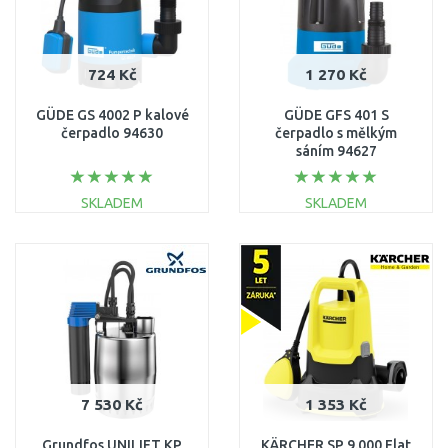
724 Kč
1 270 Kč
GÜDE GS 4002 P kalové
GÜDE GFS 401 S
čerpadlo 94630
čerpadlo s mělkým
sáním 94627
SKLADEM
SKLADEM
DO KOŠÍKU
DO KOŠÍKU
Porovnat
Porovnat
7 530 Kč
1 353 Kč
Grundfos UNILIFT KP
KÄRCHER SP 9.000 Flat