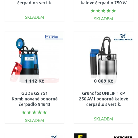
čerpadlo s vertik.
kalové čerpadlo 750 W
plovákem 013N1900
EP26A2001073B
SKLADEM
SKLADEM
DO KOŠÍKU
DO KOŠÍKU
Porovnat
Porovnat
1 112 Kč
8 889 Kč
GÜDE GS 751
Grundfos UNILIFT KP
Kombinované ponorné
250 AV1 ponorné kalové
čerpadlo 94643
čerpadlo s vertik.
plovákem 012H1900
SKLADEM
SKLADEM
DO KOŠÍKU
DO KOŠÍKU