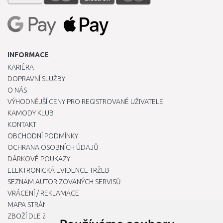
INFORMACE
KARIÉRA
DOPRAVNÍ SLUŽBY
O NÁS
VÝHODNĚJŠÍ CENY PRO REGISTROVANÉ UŽIVATELE
KAMODY KLUB
KONTAKT
OBCHODNÍ PODMÍNKY
OCHRANA OSOBNÍCH ÚDAJŮ
DÁRKOVÉ POUKAZY
ELEKTRONICKÁ EVIDENCE TRŽEB
SEZNAM AUTORIZOVANÝCH SERVISŮ
VRÁCENÍ / REKLAMACE
MAPA STRÁNKY
ZBOŽÍ DLE ZNAČEK