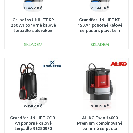
8 452 Kč
7 140 Kč
Grundfos UNILIFT KP
Grundfos UNILIFT KP
250 A1 ponorné kalové
150 A1 ponorné kalové
čerpadlo s plovákem
čerpadlo s plovákem
012H1800
011H1800
SKLADEM
SKLADEM
DO KOŠÍKU
DO KOŠÍKU
Porovnat
Porovnat
6 642 Kč
3 489 Kč
Grundfos UNILIFT CC 9-
AL-KO Twin 14000
A1 ponorné kalové
Premium Kombinované
čerpadlo 96280970
ponorné čerpadlo