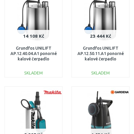
14 108 Kč
23 444 Kč
Grundfos UNILIFT
Grundfos UNILIFT
AP.12.40.04.A1 ponorné
AP.12.50.11.A1 ponorné
kalové čerpadlo
kalové čerpadlo
96011018
96010981
SKLADEM
SKLADEM
DO KOŠÍKU
DO KOŠÍKU
Porovnat
Porovnat