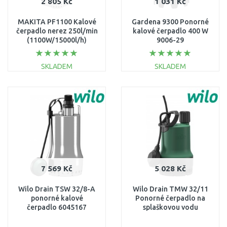
2 805 Kč
1 031 Kč
MAKITA PF1100 Kalové
Gardena 9300 Ponorné
čerpadlo nerez 250l/min
kalové čerpadlo 400 W
(1100W/15000l/h)
9006-29
SKLADEM
SKLADEM
DO KOŠÍKU
DO KOŠÍKU
Porovnat
Porovnat
7 569 Kč
5 028 Kč
Wilo Drain TSW 32/8-A
Wilo Drain TMW 32/11
ponorné kalové
Ponorné čerpadlo na
čerpadlo 6045167
splaškovou vodu
4048414