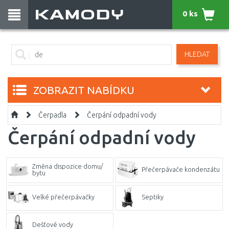
0 ks
HLEDAT
ZOBRAZIT NABÍDKU
Čerpadla
Čerpání odpadní vody
Čerpání odpadní vody
Změna dispozice domu/
Přečerpávače kondenzátu
bytu
Velké přečerpávačky
Septiky
Dešťové vody