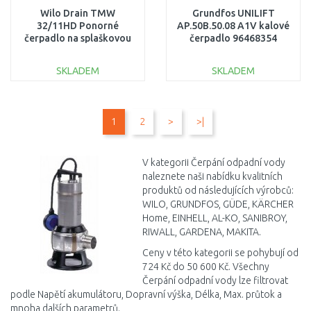
Wilo Drain TMW
Grundfos UNILIFT
32/11HD Ponorné
AP.50B.50.08 A1V kalové
čerpadlo na splaškovou
čerpadlo 96468354
vodu 4048715
SKLADEM
SKLADEM
DO KOŠÍKU
DO KOŠÍKU
1
2
>
>|
Porovnat
Porovnat
V kategorii Čerpání odpadní vody
naleznete naši nabídku kvalitních
produktů od následujících výrobců:
WILO, GRUNDFOS, GÜDE, KÄRCHER
Home, EINHELL, AL-KO, SANIBROY,
RIWALL, GARDENA, MAKITA.
Ceny v této kategorii se pohybují od
724 Kč do 50 600 Kč. Všechny
Čerpání odpadní vody lze filtrovat
podle Napětí akumulátoru, Dopravní výška, Délka, Max. průtok a
mnoha dalších parametrů.