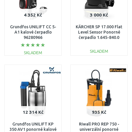
4 352 Kč
3 000 Kč
Grundfos UNILIFT CC 5-
KÄRCHER SP 17.000 Flat
A1 kalové čerpadlo
Level Sensor Ponorné
96280966
čerpadlo 1.645-840.0
SKLADEM
SKLADEM
DO KOŠÍKU
DO KOŠÍKU
Porovnat
Porovnat
12 314 Kč
935 Kč
Grundfos UNILIFT KP
Riwall PRO REP 750 -
350 AV1 ponorné kalové
univerzální ponorné