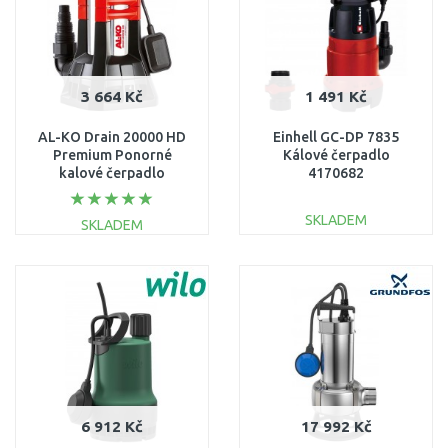
3 664 Kč
1 491 Kč
AL-KO Drain 20000 HD
Einhell GC-DP 7835
Premium Ponorné
Kálové čerpadlo
kalové čerpadlo
4170682
(1300W/2000L-h)
112836
SKLADEM
SKLADEM
DO KOŠÍKU
DO KOŠÍKU
Porovnat
Porovnat
6 912 Kč
17 992 Kč