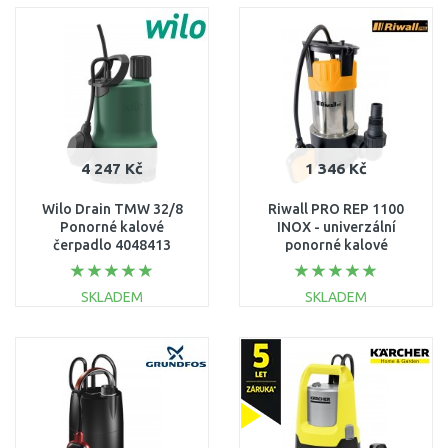
DO KOŠÍKU
DO KOŠÍKU
Porovnat
Porovnat
4 247 Kč
1 346 Kč
Wilo Drain TMW 32/8
Riwall PRO REP 1100
Ponorné kalové
INOX - univerzální
čerpadlo 4048413
ponorné kalové
čerpadlo 1100 W
EP26A2001074B
SKLADEM
SKLADEM
DO KOŠÍKU
DO KOŠÍKU
Porovnat
Porovnat