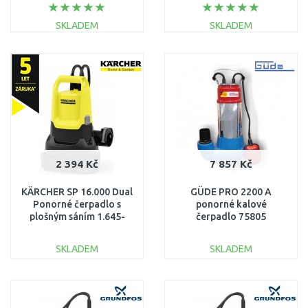
(15000l/h, 10m) 112831
SKLADEM
SKLADEM
DO KOŠÍKU
DO KOŠÍKU
Porovnat
Porovnat
2 394 Kč
7 857 Kč
KÄRCHER SP 16.000 Dual
GÜDE PRO 2200 A
Ponorné čerpadlo s
ponorné kalové
plošným sáním 1.645-
čerpadlo 75805
832.0
SKLADEM
SKLADEM
DO KOŠÍKU
DO KOŠÍKU
Porovnat
Porovnat