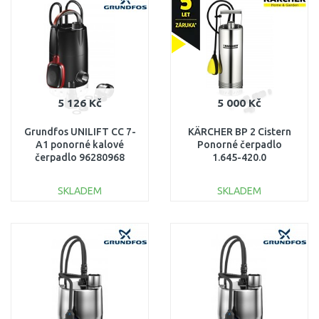
Porovnat
Porovnat
5 126 Kč
5 000 Kč
Grundfos UNILIFT CC 7-
KÄRCHER BP 2 Cistern
A1 ponorné kalové
Ponorné čerpadlo
čerpadlo 96280968
1.645-420.0
SKLADEM
SKLADEM
DO KOŠÍKU
DO KOŠÍKU
Porovnat
Porovnat