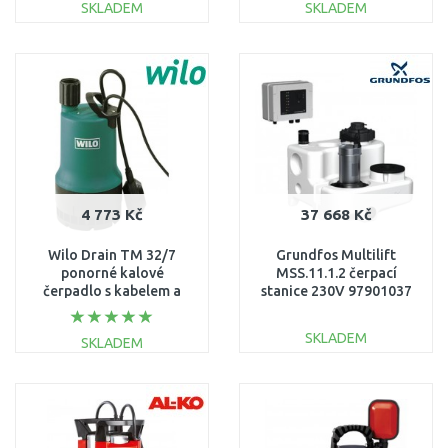
SKLADEM
SKLADEM
DO KOŠÍKU
DO KOŠÍKU
Porovnat
Porovnat
4 773 Kč
37 668 Kč
Wilo Drain TM 32/7
Grundfos Multilift
ponorné kalové
MSS.11.1.2 čerpací
čerpadlo s kabelem a
stanice 230V 97901037
plovákem 4048412
SKLADEM
SKLADEM
DO KOŠÍKU
DO KOŠÍKU
Porovnat
Porovnat