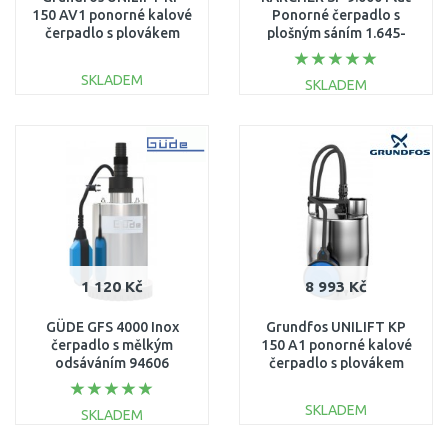
150 AV1 ponorné kalové
Ponorné čerpadlo s
čerpadlo s plovákem
plošným sáním 1.645-
011H1900
810.0
SKLADEM
SKLADEM
DO KOŠÍKU
DO KOŠÍKU
Porovnat
Porovnat
1 120 Kč
8 993 Kč
GÜDE GFS 4000 Inox
Grundfos UNILIFT KP
čerpadlo s mělkým
150 A1 ponorné kalové
odsáváním 94606
čerpadlo s plovákem
011H1600
SKLADEM
SKLADEM