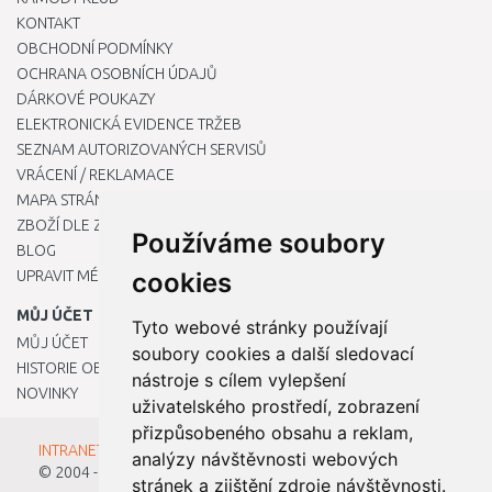
KONTAKT
OBCHODNÍ PODMÍNKY
OCHRANA OSOBNÍCH ÚDAJŮ
DÁRKOVÉ POUKAZY
ELEKTRONICKÁ EVIDENCE TRŽEB
SEZNAM AUTORIZOVANÝCH SERVISŮ
VRÁCENÍ / REKLAMACE
MAPA STRÁNKY
ZBOŽÍ DLE ZNAČEK
Používáme soubory
BLOG
UPRAVIT MÉ PŘEDVOLBY COOKIES
cookies
MŮJ ÚČET
Tyto webové stránky používají
MŮJ ÚČET
soubory cookies a další sledovací
HISTORIE OBJEDNÁVEK
nástroje s cílem vylepšení
NOVINKY
uživatelského prostředí, zobrazení
přizpůsobeného obsahu a reklam,
INTRANET - Přihlášení pro zaměstnance
analýzy návštěvnosti webových
© 2004 - 2026
Kamody s.r.o.
stránek a zjištění zdroje návštěvnosti.