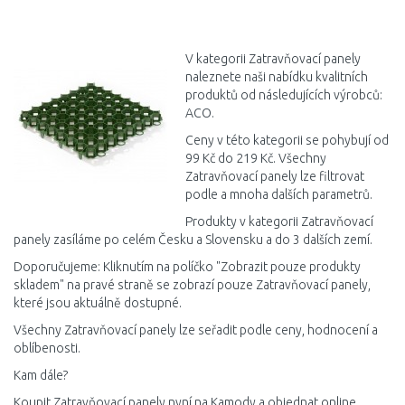
DO KOŠÍKU
DO KOŠÍKU
Porovnat
Porovnat
V kategorii Zatravňovací panely
naleznete naši nabídku kvalitních
produktů od následujících výrobců:
ACO.
Ceny v této kategorii se pohybují od
99 Kč do 219 Kč. Všechny
Zatravňovací panely lze filtrovat
podle a mnoha dalších parametrů.
Produkty v kategorii Zatravňovací
panely zasíláme po celém Česku a Slovensku a do 3 dalších zemí.
Doporučujeme: Kliknutím na políčko "Zobrazit pouze produkty
skladem" na pravé straně se zobrazí pouze Zatravňovací panely,
které jsou aktuálně dostupné.
Všechny Zatravňovací panely lze seřadit podle ceny, hodnocení a
oblíbenosti.
Kam dále?
Koupit Zatravňovací panely nyní na Kamody a objednat online.