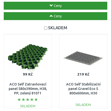
Ceny
Ceny
SKLADEM
99 Kč
219 Kč
ACO Self Zatravňovací
ACO Self Stabilizační
panel 580x390mm, H38,
panel Gravel Eco S
PP, zelený 81071
800x600mm, H30
281090
SKLADEM
SKLADEM