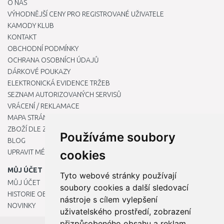
O NÁS
VÝHODNĚJŠÍ CENY PRO REGISTROVANÉ UŽIVATELE
KAMODY KLUB
KONTAKT
OBCHODNÍ PODMÍNKY
OCHRANA OSOBNÍCH ÚDAJŮ
DÁRKOVÉ POUKAZY
ELEKTRONICKÁ EVIDENCE TRŽEB
SEZNAM AUTORIZOVANÝCH SERVISŮ
VRÁCENÍ / REKLAMACE
MAPA STRÁNKY
ZBOŽÍ DLE ZNAČEK
Používáme soubory
BLOG
UPRAVIT MÉ PŘEDVOLBY COOKIES
cookies
MŮJ ÚČET
Tyto webové stránky používají
MŮJ ÚČET
soubory cookies a další sledovací
HISTORIE OBJEDNÁVEK
nástroje s cílem vylepšení
NOVINKY
uživatelského prostředí, zobrazení
přizpůsobeného obsahu a reklam,