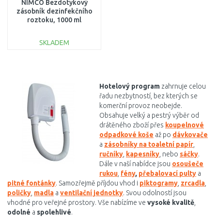
NIMCO Bezdotykový
zásobník dezinfekčního
roztoku, 1000 ml
HPB31S-DR-05
SKLADEM
DO KOŠÍKU
Porovnat
Hotelový program
zahrnuje celou
řadu nezbytností, bez kterých se
komerční provoz neobejde.
Obsahuje velký a pestrý výběr od
drátěného zboží přes
koupelnové
odpadkové koše
až po
dávkovače
a
zásobníky na toaletní papír
,
ručníky
,
kapesníky
, nebo
sáčky
.
Dále v naší nabídce jsou
osoušeče
rukou
,
fény
,
přebalovací pulty
a
pitné fontánky
. Samozřejmě příjdou vhod i
piktogramy
,
zrcadla
,
poličky
,
madla
a
ventilační jednotky
. Svou odolností jsou
vhodné pro veřejné prostory. Vše nabízíme ve
vysoké kvalitě
,
odolné
a
spolehlivé
.