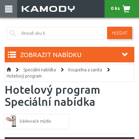
0 ks
HLEDAT
ZOBRAZIT NABÍDKU
Speciální nabídka
Koupelna a sanita
Hotelový program
Hotelový program
Speciální nabídka
Dávkovače mýdla