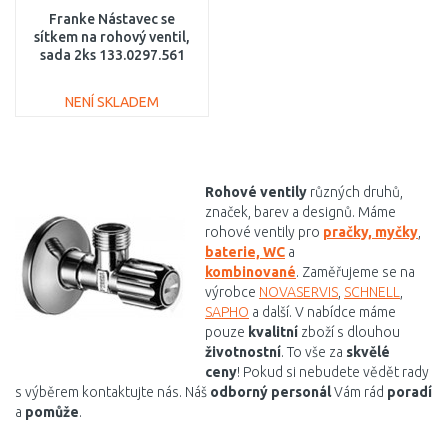
Franke Nástavec se
sítkem na rohový ventil,
sada 2ks 133.0297.561
NENÍ SKLADEM
DO KOŠÍKU
Porovnat
Rohové ventily
různých druhů,
značek, barev a designů. Máme
rohové ventily pro
pračky, myčky
,
baterie, WC
a
kombinované
. Zaměřujeme se na
výrobce
NOVASERVIS
,
SCHNELL
,
SAPHO
a další. V nabídce máme
pouze
kvalitní
zboží s dlouhou
životnostní
. To vše za
skvělé
ceny
! Pokud si nebudete vědět rady
s výběrem kontaktujte nás. Náš
odborný personál
Vám rád
poradí
a
pomůže
.