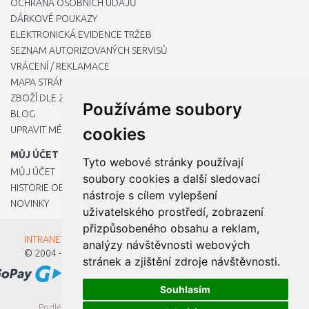
OCHRANA OSOBNÍCH ÚDAJŮ
DÁRKOVÉ POUKAZY
ELEKTRONICKÁ EVIDENCE TRŽEB
SEZNAM AUTORIZOVANÝCH SERVISŮ
VRÁCENÍ / REKLAMACE
MAPA STRÁNKY
ZBOŽÍ DLE ZNAČEK
Používáme soubory
BLOG
UPRAVIT MÉ PŘEDVOLBY COOKIES
cookies
MŮJ ÚČET
Tyto webové stránky používají
MŮJ ÚČET
soubory cookies a další sledovací
HISTORIE OBJEDNÁVEK
nástroje s cílem vylepšení
NOVINKY
uživatelského prostředí, zobrazení
přizpůsobeného obsahu a reklam,
INTRANET - Přihlášení pro zaměstnance
analýzy návštěvnosti webových
© 2004 - 2026
Kamody s.r.o.
stránek a zjištění zdroje návštěvnosti.
Souhlasím
Podle zákona o evidenci tržeb je prodávající povinen vystavit