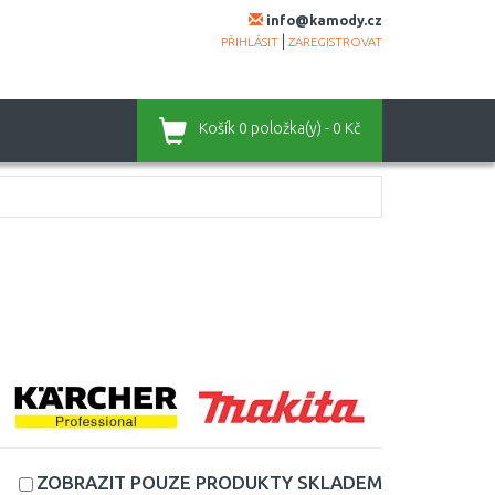
info@kamody.cz
|
PŘIHLÁSIT
ZAREGISTROVAT
Košík
0 položka(y) - 0 Kč
ZOBRAZIT POUZE PRODUKTY
SKLADEM