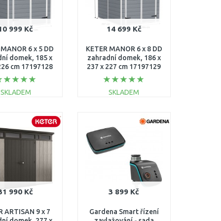
10 999 Kč
14 699 Kč
 MANOR 6 x 5 DD
KETER MANOR 6 x 8 DD
dní domek, 185 x
zahradní domek, 186 x
226 cm 17197128
237 x 227 cm 17197129
SKLADEM
SKLADEM
DO KOŠÍKU
DO KOŠÍKU
Porovnat
Porovnat
31 990 Kč
3 899 Kč
 ARTISAN 9 x 7
Gardena Smart řízení
dní domek, 277 x
zavlažování - sada