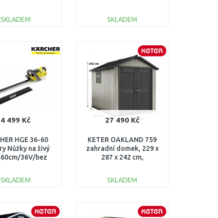
160.0
SKLADEM
SKLADEM
DO KOŠÍKU
DO KOŠÍKU
Porovnat
Porovnat
4 499 Kč
27 490 Kč
HER HGE 36-60
KETER OAKLAND 759
ry Nůžky na živý
zahradní domek, 229 x
 (60cm/36V/bez
287 x 242 cm,
) 1.444-250.0
šedá/antracit 17201311
SKLADEM
SKLADEM
DO KOŠÍKU
DO KOŠÍKU