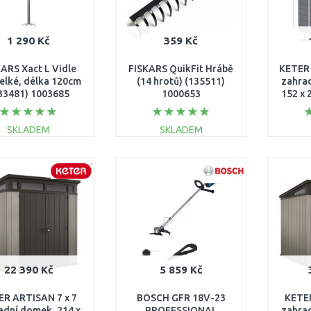
1 290 Kč
359 Kč
ARS Xact L Vidle
FISKARS QuikFit Hrábě
KETER
velké, délka 120cm
(14 hrotů) (135511)
zahra
33481) 1003685
1000653
152 x 
SKLADEM
SKLADEM
DO KOŠÍKU
DO KOŠÍKU
Porovnat
Porovnat
22 390 Kč
5 859 Kč
ER ARTISAN 7 x 7
BOSCH GFR 18V-23
KETER
adní domek, 214 x
PROFESSIONAL
zahra