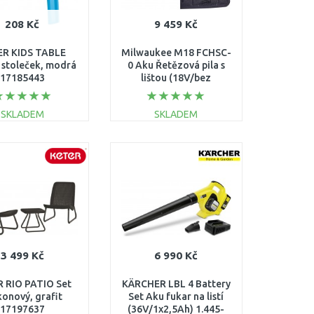
208 Kč
9 459 Kč
ER KIDS TABLE
Milwaukee M18 FCHSC-
 stoleček, modrá
0 Aku Řetězová pila s
17185443
lištou (18V/bez
aku/30cm) 4933471441
SKLADEM
SKLADEM
DO KOŠÍKU
DO KOŠÍKU
Porovnat
Porovnat
3 499 Kč
6 990 Kč
 RIO PATIO Set
KÄRCHER LBL 4 Battery
konový, grafit
Set Aku fukar na listí
17197637
(36V/1x2,5Ah) 1.445-