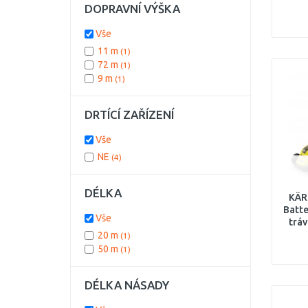
DOPRAVNÍ VÝŠKA
(25
Vše
11 m
(1)
72 m
(1)
9 m
(1)
DRTÍCÍ ZAŘÍZENÍ
Vše
NE
(4)
DÉLKA
KÄR
Batte
Vše
trá
a
20 m
(1)
50 m
(1)
DÉLKA NÁSADY