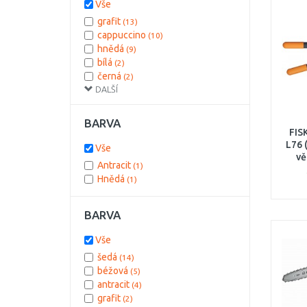
Vše
94,5 cm
(1)
grafit
(13)
cappuccino
(10)
hnědá
(9)
bílá
(2)
černá
(2)
DALŠÍ
béžová
(1)
světle šedá
(1)
BARVA
FIS
L76 
Vše
vě
Antracit
(1)
nůžk
Hnědá
(1)
(1
BARVA
Vše
šedá
(14)
béžová
(5)
antracit
(4)
grafit
(2)