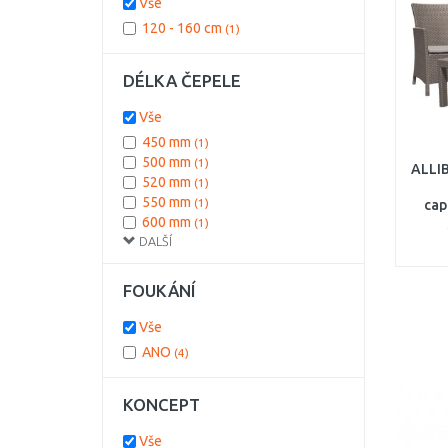
Vše
120 - 160 cm
(1)
DÉLKA ČEPELE
Vše
450 mm
(1)
500 mm
(1)
ALLI
520 mm
(1)
550 mm
(1)
cap
600 mm
(1)
DALŠÍ
75 mm
(1)
FOUKÁNÍ
Vše
ANO
(4)
KONCEPT
Vše