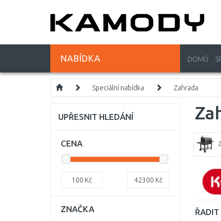
NABÍDKA
DOMŮ
S
Speciální nabídka
Zahrada
Zah
UPŘESNIT HLEDÁNÍ
CENA
100
Kč
42300
Kč
ZNAČKA
ŘADIT 