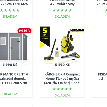
x 226 cm 17203426
Akumulátorový
218 x 
křovinořez (solo)
06008D1000
SKLADEM
SKLADEM
DO KOŠÍKU
DO KOŠÍKU
Porovnat
Porovnat
9 990 Kč
5 490 Kč
R MANOR PENT 6
KÄRCHER K 4 Compact
FISKA
 zahradní domek,
Home Tlaková myčka
listí
5 x 111 x 200,5 cm
(420 l/h/130 bar) 1.637-
17199514
503.0
SKLADEM
SKLADEM
DO KOŠÍKU
DO KOŠÍKU