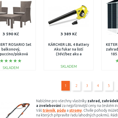
Porovnat
Porovnat
3 590 Kč
3 389 Kč
BERT ROSARIO Set
KÄRCHER LBL 4 Battery
KETER
balkonový,
Aku fukar na listí
zahrad
puccino/písková
(36V/bez aku a
185 
17200030
nabíječky) 1.445-150.0
SKLADEM
SKLADEM
DO KOŠÍKU
DO KOŠÍKU
1
2
3
4
5
Porovnat
Porovnat
Nabízíme pro všechny vlastníky
zahrad, zahrádek
a zvelebování
za nejpříznivější ceny na českém in
Váš
trávník
,
půdu
a
stromy
. Chvíle pohody můžete
na kterých připravíte řadu lahodných pokrmů. Rád