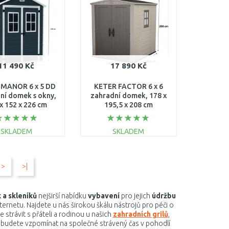
Porovnat
Porovnat
11 490 Kč
17 890 Kč
 MANOR 6 x 5 DD
KETER FACTOR 6 x 6
ní domek s okny,
zahradní domek, 178 x
x 152 x 226 cm
195,5 x 208 cm
17197128
17197898
SKLADEM
SKLADEM
DO KOŠÍKU
DO KOŠÍKU
>
>|
Porovnat
Porovnat
 a skleníků
nejširší nabídku
vybavení
pro jejich
údržbu
ternetu. Najdete u nás širokou škálu nástrojů pro péči o
 strávit s přáteli a rodinou u našich
zahradních grilů
,
i budete vzpomínat na společné strávený čas v pohodlí