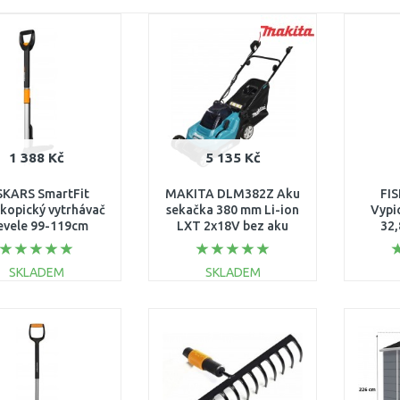
1 388 Kč
5 135 Kč
SKARS SmartFit
MAKITA DLM382Z Aku
FIS
kopický vytrhávač
sekačka 380 mm Li-ion
Vypi
evele 99-119cm
LXT 2x18V bez aku
32,
39960) 1020125
SKLADEM
SKLADEM
DO KOŠÍKU
DO KOŠÍKU
Porovnat
Porovnat