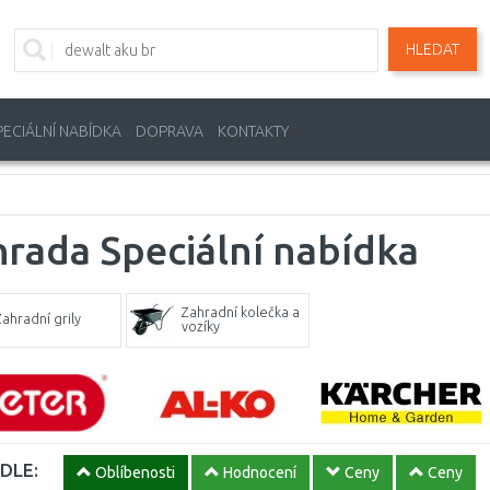
HLEDAT
PECIÁLNÍ NABÍDKA
DOPRAVA
KONTAKTY
rada Speciální nabídka
Zahradní kolečka a
Zahradní grily
vozíky
DLE:
Oblíbenosti
Hodnocení
Ceny
Ceny