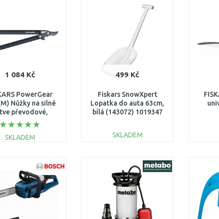
Porovnat
Porovnat
1 084 Kč
499 Kč
KARS PowerGear
Fiskars SnowXpert
FISK
(M) Nůžky na silné
Lopatka do auta 63cm,
uni
tve převodové,
bílá (143072) 1019347
ová hlava, 55,7cm
12300) 1001553
SKLADEM
SKLADEM
DO KOŠÍKU
DO KOŠÍKU
Porovnat
Porovnat