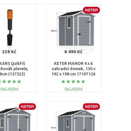
229 Kč
8 490 Kč
KARS QuikFit
KETER MANOR 4 x 6
chovák plevele,
zahradní domek, 130 x
8cm (137522)
192 x 198 cm 17197126
1000731
SKLADEM
SKLADEM
DO KOŠÍKU
DO KOŠÍKU
Porovnat
Porovnat