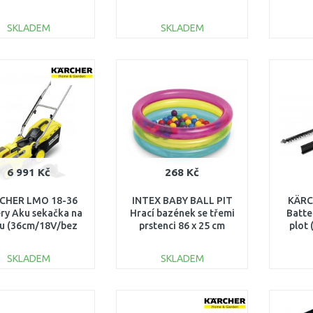
cm/18V/1x2,5Ah)
17197916
1.444-301.0
SKLADEM
SKLADEM
DO KOŠÍKU
DO KOŠÍKU
Porovnat
Porovnat
6 991 Kč
268 Kč
CHER LMO 18-36
INTEX BABY BALL PIT
KÄRC
ry Aku sekačka na
Hrací bazének se třemi
Batte
vu (36cm/18V/bez
prstenci 86 x 25 cm
plot
ku) 1.444-420.0
48674
aku
SKLADEM
SKLADEM
DO KOŠÍKU
DO KOŠÍKU