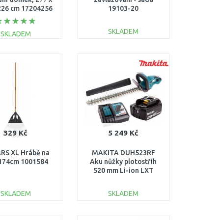
226 cm 17204256
19103-20
SKLADEM
SKLADEM
DO KOŠÍKU
DO KOŠÍKU
Porovnat
Porovnat
329 Kč
5 249 Kč
RS XL Hrábě na
MAKITA DUH523RF
, 174cm 1001584
Aku nůžky plotostřih
520 mm Li-ion LXT
1x3.0Ah 18V
akumulátor + nabíječka
SKLADEM
SKLADEM
DO KOŠÍKU
DO KOŠÍKU