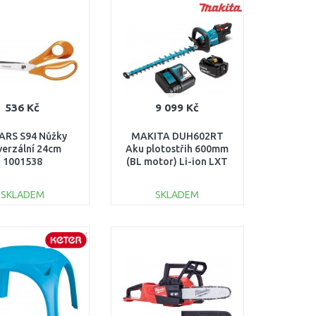
Porovnat
Porovnat
536 Kč
9 099 Kč
ARS S94 Nůžky
MAKITA DUH602RT
verzální 24cm
Aku plotostřih 600mm
1001538
(BL motor) Li-ion LXT
(1x5,0Ah/18V)
SKLADEM
SKLADEM
DO KOŠÍKU
DO KOŠÍKU
Porovnat
Porovnat