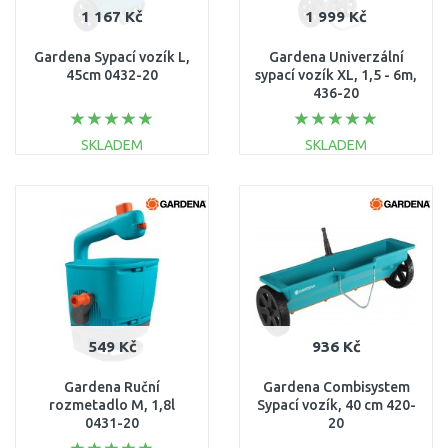
1 167 Kč
1 999 Kč
Gardena Sypací vozík L,
Gardena Univerzální
45cm 0432-20
sypací vozík XL, 1,5 - 6m,
436-20
SKLADEM
SKLADEM
DO KOŠÍKU
DO KOŠÍKU
Porovnat
Porovnat
549 Kč
936 Kč
Gardena Ruční
Gardena Combisystem
rozmetadlo M, 1,8l
Sypací vozík, 40 cm 420-
0431-20
20