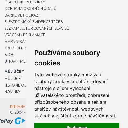
OBCHODNÍ PODMÍNKY
OCHRANA OSOBNÍCH ÚDAJŮ
DÁRKOVÉ POUKAZY
ELEKTRONICKÁ EVIDENCE TRŽEB
SEZNAM AUTORIZOVANÝCH SERVISŮ
VRÁCENÍ / REKLAMACE
MAPA STRÁNKY
ZBOŽÍ DLE ZNAČEK
Používáme soubory
BLOG
UPRAVIT MÉ PŘEDVOLBY COOKIES
cookies
MŮJ ÚČET
Tyto webové stránky používají
MŮJ ÚČET
soubory cookies a další sledovací
HISTORIE OBJEDNÁVEK
nástroje s cílem vylepšení
NOVINKY
uživatelského prostředí, zobrazení
přizpůsobeného obsahu a reklam,
INTRANET - Přihlášení pro zaměstnance
analýzy návštěvnosti webových
© 2004 - 2026
Kamody s.r.o.
stránek a zjištění zdroje návštěvnosti.
Souhlasím