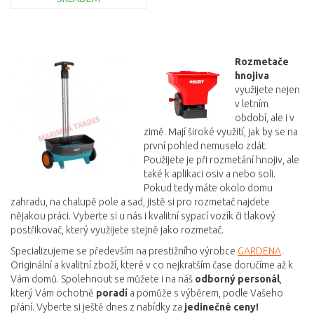
DO KOŠÍKU
Porovnat
Rozmetače
hnojiva
využijete nejen
v letním
období, ale i v
zimě. Mají široké využití, jak by se na
první pohled nemuselo zdát.
Použijete je při rozmetání hnojiv, ale
také k aplikaci osiv a nebo soli.
Pokud tedy máte okolo domu
zahradu, na chalupě pole a sad, jistě si pro rozmetač najdete
nějakou práci. Vyberte si u nás i kvalitní sypací vozík či tlakový
postřikovač, který využijete stejně jako rozmetač.
Specializujeme se především na prestižního výrobce
GARDENA
.
Originální a kvalitní zboží, které v co nejkratším čase doručíme až k
Vám domů. Spolehnout se můžete i na náš
odborný personál
,
který Vám ochotně
poradí
a pomůže s výběrem, podle Vašeho
přání. Vyberte si ještě dnes z nabídky za
jedinečné ceny!