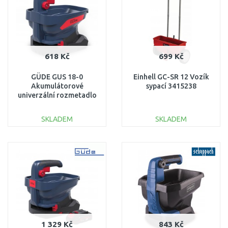
618 Kč
699 Kč
GÜDE GUS 18-0
Einhell GC-SR 12 Vozík
Akumulátorové
sypací 3415238
univerzální rozmetadlo
58627
SKLADEM
SKLADEM
DO KOŠÍKU
DO KOŠÍKU
Porovnat
Porovnat
1 329 Kč
843 Kč