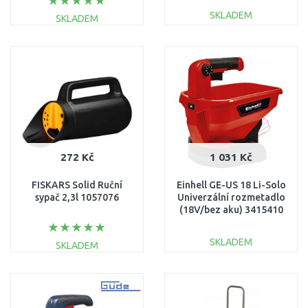
SKLADEM
SKLADEM
DO KOŠÍKU
DO KOŠÍKU
Porovnat
Porovnat
272 Kč
1 031 Kč
FISKARS Solid Ruční
Einhell GE-US 18 Li-Solo
sypač 2,3l 1057076
Univerzální rozmetadlo
(18V/bez aku) 3415410
SKLADEM
SKLADEM
DO KOŠÍKU
DO KOŠÍKU
Porovnat
Porovnat