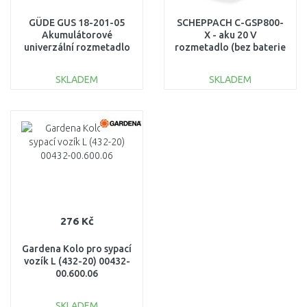
GÜDE GUS 18-201-05
SCHEPPACH C-GSP800-
Akumulátorové
X - aku 20 V
univerzální rozmetadlo
rozmetadlo (bez baterie
58628
a nabíječky) 5911502900
SKLADEM
SKLADEM
DO KOŠÍKU
DO KOŠÍKU
Porovnat
Porovnat
276 Kč
Gardena Kolo pro sypací
vozík L (432-20) 00432-
00.600.06
SKLADEM