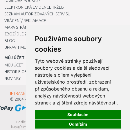
DÁRKOVÉ POUKAZY
ELEKTRONICKÁ EVIDENCE TRŽEB
SEZNAM AUTORIZOVANÝCH SERVISŮ
VRÁCENÍ / REKLAMACE
MAPA STRÁNKY
ZBOŽÍ DLE ZNAČEK
Používáme soubory
BLOG
UPRAVIT MÉ PŘEDVOLBY COOKIES
cookies
MŮJ ÚČET
Tyto webové stránky používají
MŮJ ÚČET
soubory cookies a další sledovací
HISTORIE OBJEDNÁVEK
nástroje s cílem vylepšení
NOVINKY
uživatelského prostředí, zobrazení
přizpůsobeného obsahu a reklam,
INTRANET - Přihlášení pro zaměstnance
analýzy návštěvnosti webových
© 2004 - 2026
Kamody s.r.o.
stránek a zjištění zdroje návštěvnosti.
Souhlasím
Podle zákona o evidenci tržeb je prodávající povinen vystavit
Odmítám
kupujícímu účtenku. Zároveň je povinen zaevidovat přijatou tržbu u