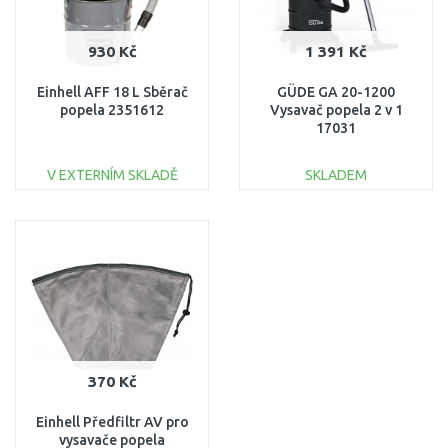
930 Kč
1 391 Kč
Einhell AFF 18 L Sběrač
GÜDE GA 20-1200
popela 2351612
Vysavač popela 2 v 1
17031
V EXTERNÍM SKLADĚ
SKLADEM
DO KOŠÍKU
DO KOŠÍKU
Porovnat
Porovnat
370 Kč
Einhell Předfiltr AV pro
vysavače popela