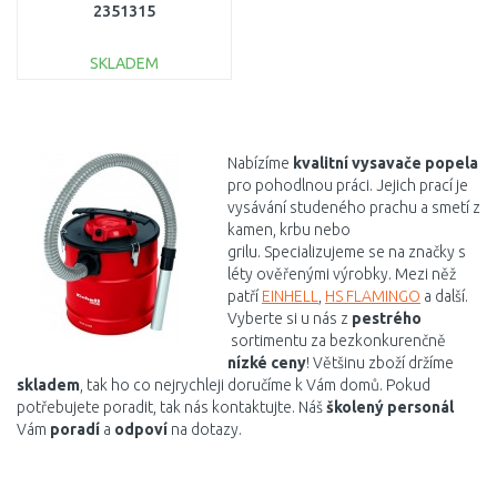
2351315
SKLADEM
DO KOŠÍKU
Porovnat
Nabízíme
kvalitní
vysavače popela
pro pohodlnou práci. Jejich prací je
vysávání studeného prachu a smetí z
kamen, krbu nebo
grilu. Specializujeme se na značky s
léty ověřenými výrobky. Mezi něž
patří
EINHELL
,
HS FLAMINGO
a další.
Vyberte si u nás z
pestrého
sortimentu za bezkonkurenčně
nízké ceny
! Většinu zboží držíme
skladem
, tak ho co nejrychleji doručíme k Vám domů. Pokud
potřebujete poradit, tak nás kontaktujte. Náš
školený personál
Vám
poradí
a
odpoví
na dotazy.