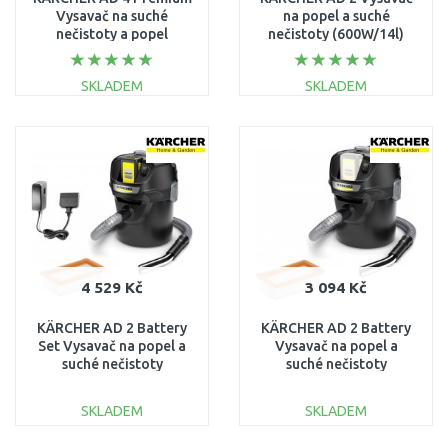
Vysavač na suché
na popel a suché
nečistoty a popel
nečistoty (600W/14l)
(17l/600W) 1.629-731.0
1.629-711.0
SKLADEM
SKLADEM
DO KOŠÍKU
DO KOŠÍKU
Porovnat
Porovnat
4 529 Kč
3 094 Kč
KÄRCHER AD 2 Battery
KÄRCHER AD 2 Battery
Set Vysavač na popel a
Vysavač na popel a
suché nečistoty
suché nečistoty
(18V/1x2,5Ah/14L)
(18V/bez aku/14L)
1.348-301.0
1.348-300.0
SKLADEM
SKLADEM