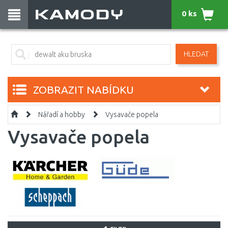
0 ks
HLEDAT
ZOBRAZIT NABÍDKU
Nářadí a hobby
Vysavače popela
Vysavače popela