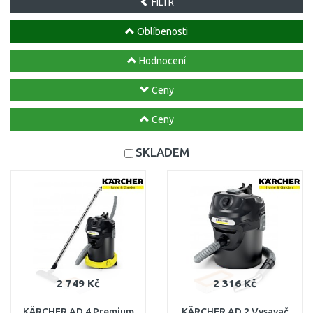
FILTR
Oblíbenosti
Hodnocení
Ceny
Ceny
SKLADEM
2 749 Kč
2 316 Kč
KÄRCHER AD 4 Premium
KÄRCHER AD 2 Vysavač