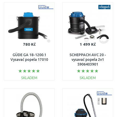
DO KOŠÍKU
DO KOŠÍKU
Porovnat
Porovnat
780 Kč
1 499 Kč
GÜDE GA 18-1200.1
SCHEPPACH AVC 20 -
Vysavač popela 17010
vysavač popela 2v1
5906403901
SKLADEM
SKLADEM
DO KOŠÍKU
DO KOŠÍKU
Porovnat
Porovnat