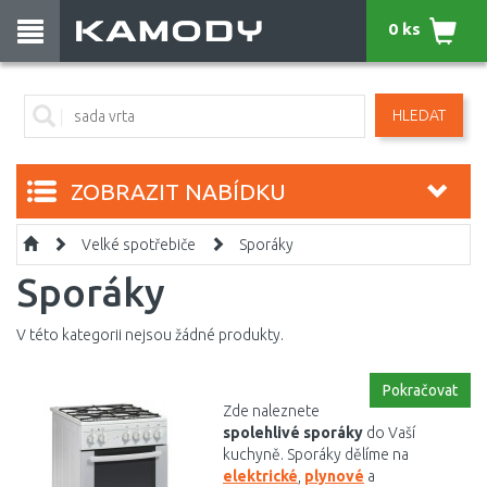
0 ks
HLEDAT
ZOBRAZIT NABÍDKU
Velké spotřebiče
Sporáky
Sporáky
V této kategorii nejsou žádné produkty.
Pokračovat
Zde naleznete
spolehlivé sporáky
do Vaší
kuchyně. Sporáky dělíme na
elektrické
,
plynové
a