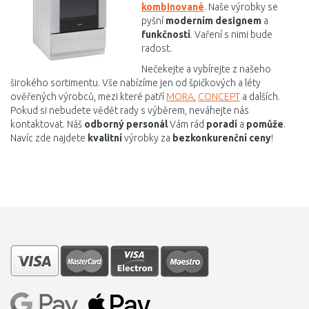
kombinované
. Naše výrobky se
pyšní
moderním designem
a
funkčností
. Vaření s nimi bude
radost.
Nečekejte a vybírejte z našeho
širokého sortimentu. Vše nabízíme jen od špičkových a léty
ověřených výrobců, mezi které patří
MORA
,
CONCEPT
a dalších.
Pokud si nebudete vědět rady s výběrem, neváhejte nás
kontaktovat. Náš
odborný personál
Vám rád
poradí
a
pomůže
.
Navíc zde najdete
kvalitní
výrobky za
bezkonkurenční ceny
!