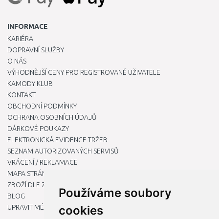
INFORMACE
KARIÉRA
DOPRAVNÍ SLUŽBY
O NÁS
VÝHODNĚJŠÍ CENY PRO REGISTROVANÉ UŽIVATELE
KAMODY KLUB
KONTAKT
OBCHODNÍ PODMÍNKY
OCHRANA OSOBNÍCH ÚDAJŮ
DÁRKOVÉ POUKAZY
ELEKTRONICKÁ EVIDENCE TRŽEB
SEZNAM AUTORIZOVANÝCH SERVISŮ
VRÁCENÍ / REKLAMACE
MAPA STRÁNKY
ZBOŽÍ DLE ZNAČEK
Používáme soubory
BLOG
UPRAVIT MÉ PŘEDVOLBY COOKIES
cookies