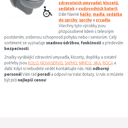
zdravotních umyvadel
,
klozetů
,
sedátek
a
vodovodních baterií
.
Dále hlavně
háčky
,
madla
,
sedátka
do sprchy
,
sprchy
a
zrcadla
.
Všechny tyto výrobky jsou
přizpůsobené lidem s tělesným
postižením, sníženou schopností pohybu nebo i seniorům. Celý
sortiment se vyznačuje
snadnou údržbou
,
funkčností
a především
bezpečností
.
Značky vyrábějící zdravotní umyvadla, klozety, doplňky a ostatní
potřeby jsou
KOLO
,
NOVASERVIS
,
SAPHO
,
NIMCO
,
JIKA
,
ROCA
a
další. Když si nebudete vědět kontaktujte nás. Náš
odborný
personál
Vám rád
poradí
a odpoví na Vaše dotazy. U nás si můžete
být jisti
nejlepší cenou
!