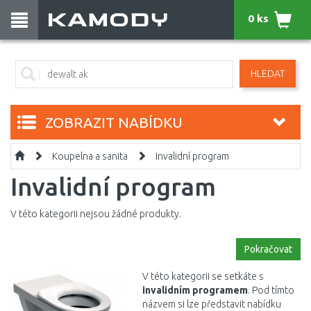
0 ks
HLEDAT
ZOBRAZIT NABÍDKU
Koupelna a sanita
Invalidní program
Invalidní program
V této kategorii nejsou žádné produkty.
Pokračovat
V této kategorii se setkáte s
invalidním programem
. Pod tímto
názvem si lze představit nabídku