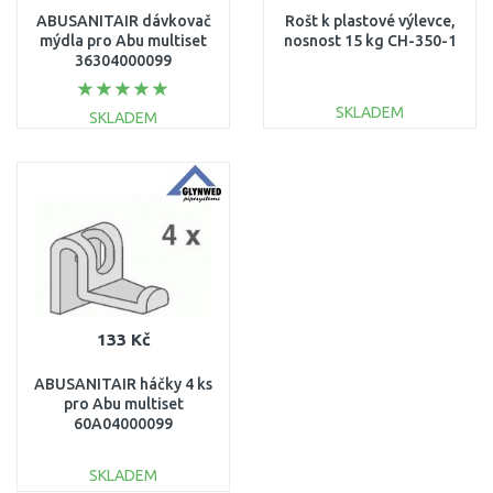
ABUSANITAIR dávkovač
Rošt k plastové výlevce,
mýdla pro Abu multiset
nosnost 15 kg CH-350-1
36304000099
SKLADEM
SKLADEM
DO KOŠÍKU
DO KOŠÍKU
Porovnat
Porovnat
133 Kč
ABUSANITAIR háčky 4 ks
pro Abu multiset
60A04000099
SKLADEM