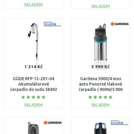
SKLADEM
SKLADEM
DO KOŠÍKU
DO KOŠÍKU
Porovnat
Porovnat
1 214 Kč
5 990 Kč
GÜDE RFP 12-201-04
Gardena 5900/4 inox
Akumulátorové
auto Ponorné tlakové
čerpadlo do sudu 58492
čerpadlo ( 900W/5 900
l/h) 1771-20
SKLADEM
SKLADEM
DO KOŠÍKU
DO KOŠÍKU
Porovnat
Porovnat