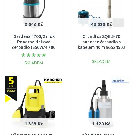
2 046 Kč
46 529 Kč
Gardena 4700/2 inox
Grundfos SQE 5-70
Ponorné tlakové
ponorné čerpadlo s
čerpadlo (550W/4 700
kabelem 40 m 96524503
l/h) 9025-29
SKLADEM
SKLADEM
DO KOŠÍKU
DO KOŠÍKU
Porovnat
Porovnat
1 353 Kč
1 120 Kč