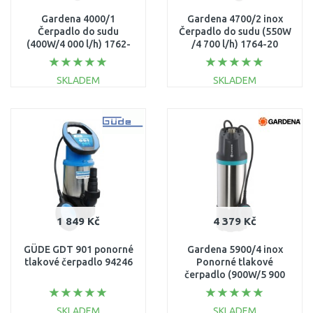
Gardena 4000/1
Gardena 4700/2 inox
Čerpadlo do sudu
Čerpadlo do sudu (550W
(400W/4 000 l/h) 1762-
/4 700 l/h) 1764-20
20
SKLADEM
SKLADEM
DO KOŠÍKU
DO KOŠÍKU
Porovnat
Porovnat
1 849 Kč
4 379 Kč
GÜDE GDT 901 ponorné
Gardena 5900/4 inox
tlakové čerpadlo 94246
Ponorné tlakové
čerpadlo (900W/5 900
l/h) 1768-20
SKLADEM
SKLADEM