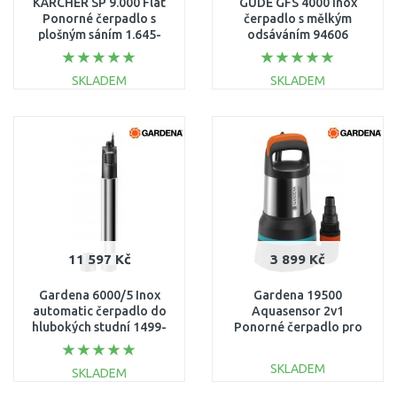
KÄRCHER SP 9.000 Flat
GÜDE GFS 4000 Inox
Ponorné čerpadlo s
čerpadlo s mělkým
plošným sáním 1.645-
odsáváním 94606
810.0
SKLADEM
SKLADEM
DO KOŠÍKU
DO KOŠÍKU
Porovnat
Porovnat
11 597 Kč
3 899 Kč
Gardena 6000/5 Inox
Gardena 19500
automatic čerpadlo do
Aquasensor 2v1
hlubokých studní 1499-
Ponorné čerpadlo pro
20
čistou a znečišt. vodu
(860W/19 500 l/h) 9049-
SKLADEM
SKLADEM
20