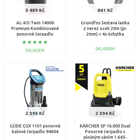
3 489 Kč
861 Kč
AL-KO Twin 14000
Grundfos Sestava lanka
Premium Kombinované
z nerez oceli 20m (pr.
ponorné čerpadlo
2mm) + 4x úchytka
(15000l/h, 10m) 112831
91042982
SKLADEM
SKLADEM
DO KOŠÍKU
DO KOŠÍKU
Porovnat
Porovnat
2 393 Kč
2 394 Kč
GÜDE GSX 1101 ponorné
KÄRCHER SP 16.000 Dual
kalové čerpadlo 94604
Ponorné čerpadlo s
plošným sáním 1.645-