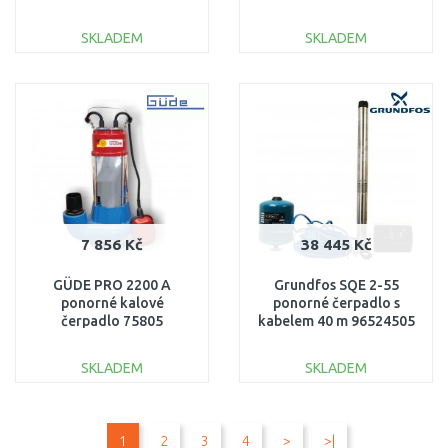
832.0
SKLADEM
SKLADEM
DO KOŠÍKU
DO KOŠÍKU
Porovnat
Porovnat
7 856 Kč
38 445 Kč
GÜDE PRO 2200 A
Grundfos SQE 2-55
ponorné kalové
ponorné čerpadlo s
čerpadlo 75805
kabelem 40 m 96524505
SKLADEM
SKLADEM
DO KOŠÍKU
DO KOŠÍKU
1
2
3
4
>
>|
Porovnat
Porovnat