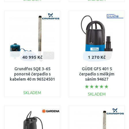
DO KOŠÍKU
DO KOŠÍKU
Porovnat
Porovnat
40 995 Kč
1 270 Kč
Grundfos SQE 3-65
GÜDE GFS 401 S
ponorné čerpadlo s
čerpadlo s mělkým
kabelem 40 m 96524501
sáním 94627
SKLADEM
SKLADEM
DO KOŠÍKU
DO KOŠÍKU
Porovnat
Porovnat