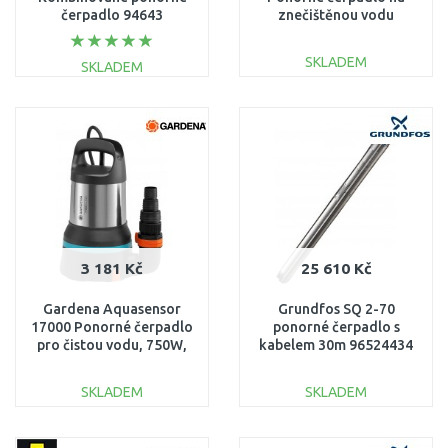
čerpadlo 94643
znečištěnou vodu
(18000l/h/1100W)
0251800000
SKLADEM
SKLADEM
DO KOŠÍKU
DO KOŠÍKU
Porovnat
Porovnat
3 181 Kč
25 610 Kč
Gardena Aquasensor
Grundfos SQ 2-70
17000 Ponorné čerpadlo
ponorné čerpadlo s
pro čistou vodu, 750W,
kabelem 30m 96524434
17 000l/h 9036-20
SKLADEM
SKLADEM
DO KOŠÍKU
DO KOŠÍKU