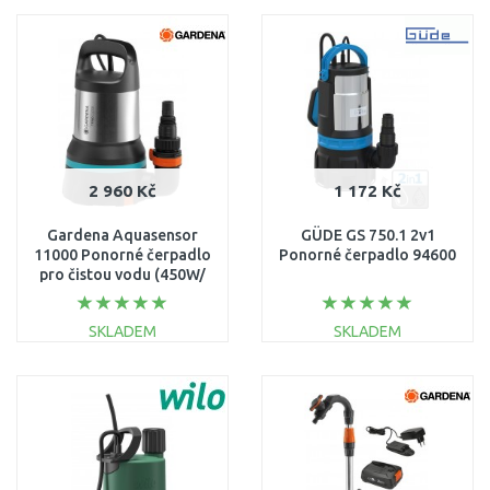
DO KOŠÍKU
DO KOŠÍKU
Porovnat
Porovnat
2 960 Kč
1 172 Kč
Gardena Aquasensor
GÜDE GS 750.1 2v1
11000 Ponorné čerpadlo
Ponorné čerpadlo 94600
pro čistou vodu (450W/
11 000l/h) 9034-20
SKLADEM
SKLADEM
DO KOŠÍKU
DO KOŠÍKU
Porovnat
Porovnat