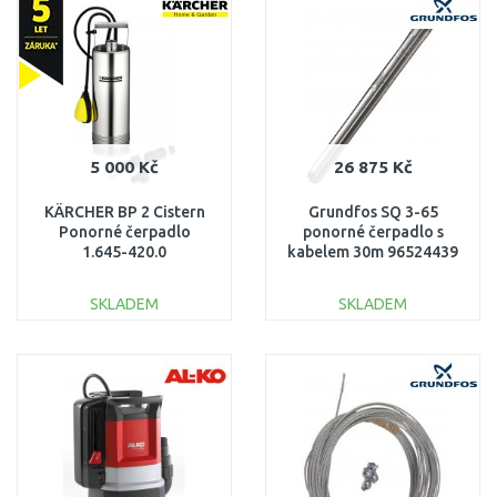
Porovnat
Porovnat
5 000 Kč
26 875 Kč
KÄRCHER BP 2 Cistern
Grundfos SQ 3-65
Ponorné čerpadlo
ponorné čerpadlo s
1.645-420.0
kabelem 30m 96524439
SKLADEM
SKLADEM
DO KOŠÍKU
DO KOŠÍKU
Porovnat
Porovnat