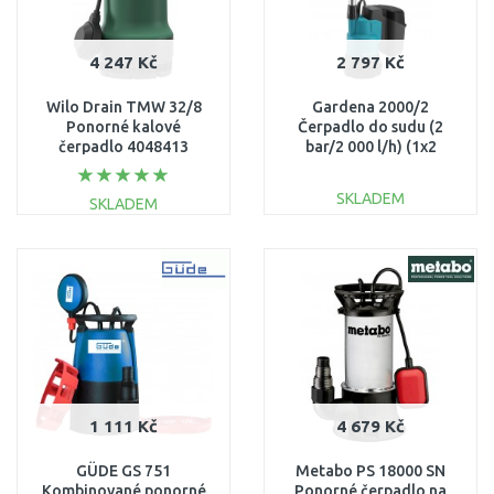
4 247 Kč
2 797 Kč
Wilo Drain TMW 32/8
Gardena 2000/2
Ponorné kalové
Čerpadlo do sudu (2
čerpadlo 4048413
bar/2 000 l/h) (1x2
Ah/18V) P4A sadat,
14602-20
SKLADEM
SKLADEM
DO KOŠÍKU
DO KOŠÍKU
Porovnat
Porovnat
1 111 Kč
4 679 Kč
GÜDE GS 751
Metabo PS 18000 SN
Kombinované ponorné
Ponorné čerpadlo na