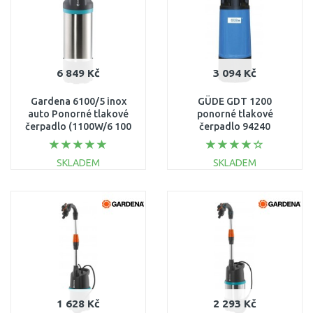
6 849 Kč
3 094 Kč
Gardena 6100/5 inox
GÜDE GDT 1200
auto Ponorné tlakové
ponorné tlakové
čerpadlo (1100W/6 100
čerpadlo 94240
l/h) 1773-20
SKLADEM
SKLADEM
DO KOŠÍKU
DO KOŠÍKU
Porovnat
Porovnat
1 628 Kč
2 293 Kč