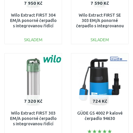
7 950 Kč
7 590 Kč
Wilo Extract FIRST 304
Wilo Extract FIRST SE
EM/A ponorné čerpadlo
303 EM/A ponorné
s integrovanou řídící
čerpadlo s integrovanou
jednotkou 6093856
řídící jednotkou
6093857
SKLADEM
SKLADEM
DO KOŠÍKU
DO KOŠÍKU
Porovnat
Porovnat
7 320 Kč
724 Kč
Wilo Extract FIRST 303
GÜDE GS 4002 P kalové
EM/A ponorné čerpadlo
čerpadlo 94630
s integrovanou řídící
jednotkou 6093855