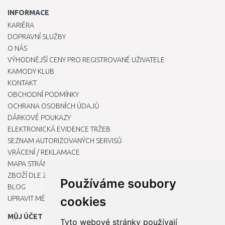
INFORMACE
KARIÉRA
DOPRAVNÍ SLUŽBY
O NÁS
VÝHODNĚJŠÍ CENY PRO REGISTROVANÉ UŽIVATELE
KAMODY KLUB
KONTAKT
OBCHODNÍ PODMÍNKY
OCHRANA OSOBNÍCH ÚDAJŮ
DÁRKOVÉ POUKAZY
ELEKTRONICKÁ EVIDENCE TRŽEB
SEZNAM AUTORIZOVANÝCH SERVISŮ
VRÁCENÍ / REKLAMACE
MAPA STRÁNKY
ZBOŽÍ DLE ZNAČEK
Používáme soubory
BLOG
UPRAVIT MÉ PŘEDVOLBY COOKIES
cookies
MŮJ ÚČET
Tyto webové stránky používají