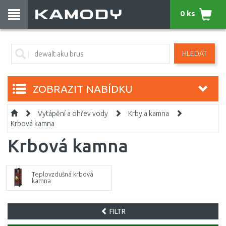
0 ks
HLEDAT
ZOBRAZIT NABÍDKU
Vytápění a ohřev vody
Krby a kamna
Krbová kamna
Krbová kamna
Teplovzdušná krbová
kamna
FILTR