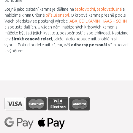
pohodlně.
Stejně jako ostatní kamna je dělíme na
teplovodní
,
teplovzdušná
a
nabízíme k nim určené
příslušenství
. O krbová kamna přesně podle
Vaich představ se postarají výrobci
ABX
,
EDILKAMIN
,
HAAS + SOHN
a spousta dalších. U všech námi nabízených krbových kamen si
můžete být jisti jejich kvalitou, bezpečností a spolehlivostí. Nabízíme
je v
široké cenové relaci
, takže nikdo nebude mít problém si
vybrat. Pokud budete mít zájem, náš
odborný personál
Vám poradí
s výběrem.