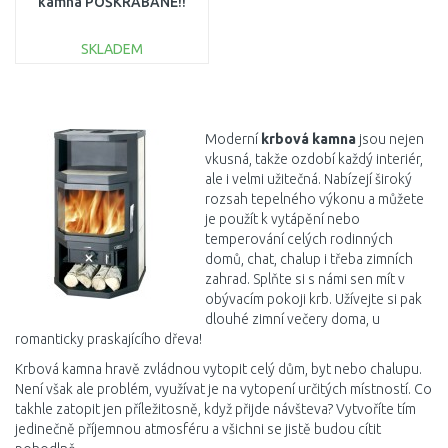
kamna POŠKRÁBANÉ!!
SKLADEM
DO KOŠÍKU
Porovnat
Moderní
krbová kamna
jsou nejen
vkusná, takže ozdobí každý interiér,
ale i velmi užitečná. Nabízejí široký
rozsah tepelného výkonu a můžete
je použít k vytápění nebo
temperování celých rodinných
domů, chat, chalup i třeba zimních
zahrad. Splňte si s námi sen mít v
obývacím pokoji krb. Užívejte si pak
dlouhé zimní večery doma, u
romanticky praskajícího dřeva!
Krbová kamna hravě zvládnou vytopit celý dům, byt nebo chalupu.
Není však ale problém, využívat je na vytopení určitých místností. Co
takhle zatopit jen příležitosně, když přijde návšteva? Vytvoříte tím
jedinečně příjemnou atmosféru a všichni se jistě budou cítit