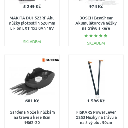
5 249 Kč
974 Kč
MAKITA DUH523RF Aku
BOSCH EasyShear
nůžky plotostřih 520 mm
Akumulátorové nůžky
Li-ion LXT 1x3.0Ah 18V
na trávu a keře
akumulátor + nabíječka
0600833303
SKLADEM
SKLADEM
DO KOŠÍKU
DO KOŠÍKU
Porovnat
Porovnat
681 Kč
1 596 Kč
Gardena Nože k nůžkám
FISKARS PowerLever
na trávu a keře 8cm
GS53 Nůžky na trávu a
9862-20
na živý plot 90cm
(113710) 1001565