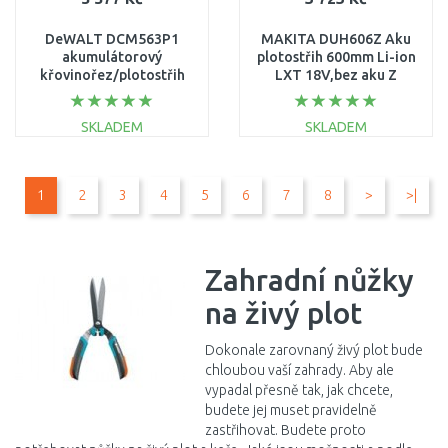
DeWALT DCM563P1
MAKITA DUH606Z Aku
akumulátorový
plotostřih 600mm Li-ion
křovinořez/plotostřih
LXT 18V,bez aku Z
55cm / 19mm, XR (1x5,0
Ah/18V)
SKLADEM
SKLADEM
DO KOŠÍKU
DO KOŠÍKU
1
2
3
4
5
6
7
8
>
>|
Porovnat
Porovnat
Zahradní nůžky
na živý plot
Dokonale zarovnaný živý plot bude
chloubou vaší zahrady. Aby ale
vypadal přesně tak, jak chcete,
budete jej muset pravidelně
zastřihovat. Budete proto