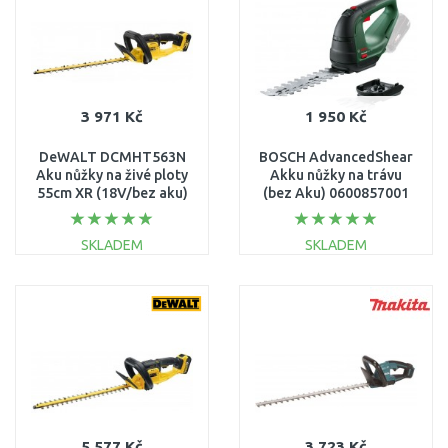
3 971 Kč
1 950 Kč
DeWALT DCMHT563N
BOSCH AdvancedShear
Aku nůžky na živé ploty
Akku nůžky na trávu
55cm XR (18V/bez aku)
(bez Aku) 0600857001
SKLADEM
SKLADEM
DO KOŠÍKU
DO KOŠÍKU
Porovnat
Porovnat
5 577 Kč
3 723 Kč