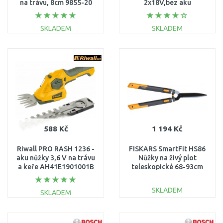
na trávu, 8cm 9855-20
2x18V,bez aku
SKLADEM
SKLADEM
DO KOŠÍKU
DO KOŠÍKU
Porovnat
Porovnat
588 Kč
1 194 Kč
Riwall PRO RASH 1236 -
FISKARS SmartFit HS86
aku nůžky 3,6 V na trávu
Nůžky na živý plot
a keře AH41E1901001B
teleskopické 68-93cm
1013565
SKLADEM
SKLADEM
DO KOŠÍKU
DO KOŠÍKU