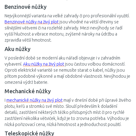
Benzinové nůžky
Nejvýkonnější varianta na velké zahrady či pro profesionální využití.
Benzinové nůžky na živý plot
jsou vhodné na větší dřeviny se
silnějšími větvemi či na rozlehlé zahrady. Mezi nevýhody se řadí
vyšší hlučnost a vibrace motoru, zvýšené nároky na údržbu a
zpravidla větší hmotnost.
Aku nůžky
V poslední době se moderní aku nářadí objevuje i v zahradním
vybavení.
Aku nůžky na živý plot
jsou častou volbou domácností.
Oproti elektrické variantě se nemusíte starat o kabel, nůžky jsou
přitom podobně výkonné a mají obdobné vlastnosti. Nevýhodou je
omezená výdrž baterie.
Mechanické nůžky
I
mechanické nůžky na živý plot
mají v dnešní době při úpravě živého
plotu, keřů a stromků své místo. Slouží především k doladění
detailů, zastřižení některých těžko přístupných míst či pro rychlé
zastřižení několika větviček, když je to zrovna potřeba. Výhodou je
nízká pořizovací cena, nízká hmotnost a jednoduchost použití.
Teleskopické nůžky