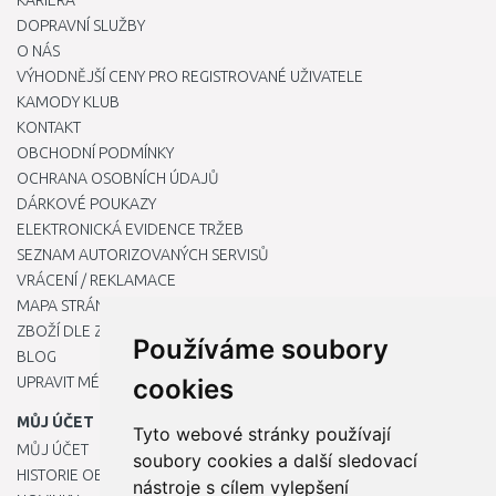
KARIÉRA
DOPRAVNÍ SLUŽBY
O NÁS
VÝHODNĚJŠÍ CENY PRO REGISTROVANÉ UŽIVATELE
KAMODY KLUB
KONTAKT
OBCHODNÍ PODMÍNKY
OCHRANA OSOBNÍCH ÚDAJŮ
DÁRKOVÉ POUKAZY
ELEKTRONICKÁ EVIDENCE TRŽEB
SEZNAM AUTORIZOVANÝCH SERVISŮ
VRÁCENÍ / REKLAMACE
MAPA STRÁNKY
ZBOŽÍ DLE ZNAČEK
Používáme soubory
BLOG
UPRAVIT MÉ PŘEDVOLBY COOKIES
cookies
MŮJ ÚČET
Tyto webové stránky používají
MŮJ ÚČET
soubory cookies a další sledovací
HISTORIE OBJEDNÁVEK
nástroje s cílem vylepšení