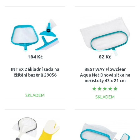
DO KOŠÍKU
DO KOŠÍKU
Porovnat
Porovnat
184 Kč
82 Kč
INTEX Základní sada na
BESTWAY Flowclear
čištění bazénů 29056
Aqua Net Dnová síťka na
nečistoty 43 x 21 cm
58278
SKLADEM
SKLADEM
DO KOŠÍKU
DO KOŠÍKU
Porovnat
Porovnat