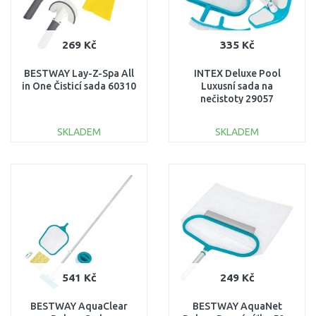
269 Kč
335 Kč
BESTWAY Lay-Z-Spa All
INTEX Deluxe Pool
in One Čisticí sada 60310
Luxusní sada na
nečistoty 29057
SKLADEM
SKLADEM
DO KOŠÍKU
DO KOŠÍKU
Porovnat
Porovnat
541 Kč
249 Kč
BESTWAY AquaClear
BESTWAY AquaNet