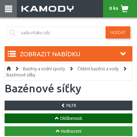
0 ks
HLEDAT
ZOBRAZIT NABÍDKU
Bazény a vodní sporty
Čištění bazénů a vody
Bazénové síťky
Bazénové síťky
FILTR
Oblíbenosti
Hodnocení