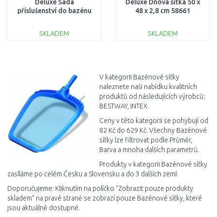
Deluxe Sada
Deluxe Dnová síťka 50 x
příslušenství do bazénu
48 x 2,8 cm 58661
58794
SKLADEM
SKLADEM
DO KOŠÍKU
DO KOŠÍKU
Porovnat
Porovnat
V kategorii Bazénové síťky
naleznete naši nabídku kvalitních
produktů od následujících výrobců:
BESTWAY, INTEX.
Ceny v této kategorii se pohybují od
82 Kč do 629 Kč. Všechny Bazénové
síťky lze filtrovat podle Průměr,
Barva a mnoha dalších parametrů.
Produkty v kategorii Bazénové síťky
zasíláme po celém Česku a Slovensku a do 3 dalších zemí.
Doporučujeme: Kliknutím na políčko "Zobrazit pouze produkty
skladem" na pravé straně se zobrazí pouze Bazénové síťky, které
jsou aktuálně dostupné.