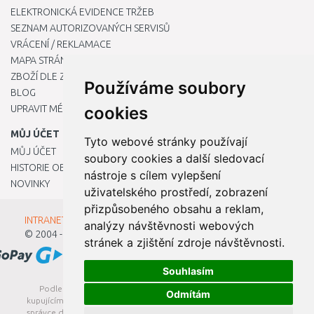
ELEKTRONICKÁ EVIDENCE TRŽEB
SEZNAM AUTORIZOVANÝCH SERVISŮ
VRÁCENÍ / REKLAMACE
MAPA STRÁNKY
ZBOŽÍ DLE ZNAČEK
Používáme soubory
BLOG
UPRAVIT MÉ PŘEDVOLBY COOKIES
cookies
MŮJ ÚČET
Tyto webové stránky používají
MŮJ ÚČET
soubory cookies a další sledovací
HISTORIE OBJEDNÁVEK
nástroje s cílem vylepšení
NOVINKY
uživatelského prostředí, zobrazení
přizpůsobeného obsahu a reklam,
INTRANET - Přihlášení pro zaměstnance
analýzy návštěvnosti webových
© 2004 - 2026
Kamody s.r.o.
stránek a zjištění zdroje návštěvnosti.
Souhlasím
Podle zákona o evidenci tržeb je prodávající povinen vystavit
Odmítám
kupujícímu účtenku. Zároveň je povinen zaevidovat přijatou tržbu u
správce daně online; v případě technického výpadku pak nejpozději