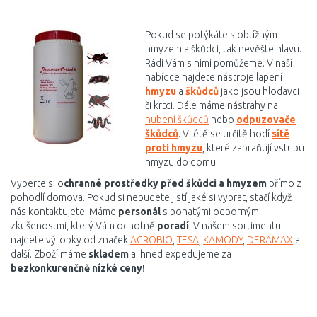
DO KOŠÍKU
Porovnat
Pokud se potýkáte s obtížným
hmyzem a škůdci, tak nevěšte hlavu.
Rádi Vám s nimi pomůžeme. V naší
nabídce najdete nástroje lapení
hmyzu
a
škůdců
jako jsou hlodavci
či krtci. Dále máme nástrahy na
hubení škůdců
nebo
odpuzovače
škůdců
. V létě se určitě hodí
sítě
proti hmyzu
, které zabraňují vstupu
hmyzu do domu.
Vyberte si o
chranné prostředky před škůdci a hmyzem
přímo z
pohodlí domova. Pokud si nebudete jistí jaké si vybrat, stačí když
nás kontaktujete. Máme
personál
s bohatými odbornými
zkušenostmi, který Vám ochotně
poradí
. V našem sortimentu
najdete výrobky od značek
AGROBIO
,
TESA
,
KAMODY
,
DERAMAX
a
další. Zboží máme
skladem
a ihned expedujeme za
bezkonkurenčně nízké ceny
!