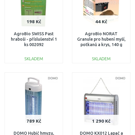
198 Kč
44 Kč
AgroBio SWISS Past
AgroBio NORAT
hraboši - příslušenství 1
Granule pro hubení myší,
ks 002092
potkanů a krys, 140 g
008067
SKLADEM
SKLADEM
DO KOŠÍKU
DO KOŠÍKU
Porovnat
Porovnat
789 Kč
1 290 Kč
DOMO Hubič hmyzu,
DOMO KX012 Lapač a