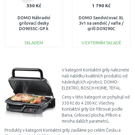
330 Kč
1 790 Kč
DOMO Náhradní
DOMO Sendvičovač XL
grilovací desky
3v1 na sendvič / vafle /
DO9055C-GP k
grill DO9290C
DO9055C
SKLADEM
V EXTERNÍM SKLADĚ
DO KOŠÍKU
DO KOŠÍKU
Porovnat
Porovnat
V kategorii Kontaktní grily naleznete
naši nabídku kvalitních produktů od
následujících výrobců: DOMO-
ELEKTRO, BOSCH HOME, TEFAL.
Ceny v této kategorii se pohybují od
330 Kč do 4 200 Kč. Všechny
Kontaktní grily lze filtrovat podle
Barva, Grilovací plocha, Příkon a
mnoha dalších parametrů.
Produkty v kategorii Kontaktní grily zasíláme po celém Česku a