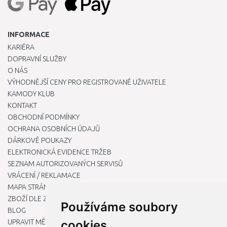
INFORMACE
KARIÉRA
DOPRAVNÍ SLUŽBY
O NÁS
VÝHODNĚJŠÍ CENY PRO REGISTROVANÉ UŽIVATELE
KAMODY KLUB
KONTAKT
OBCHODNÍ PODMÍNKY
OCHRANA OSOBNÍCH ÚDAJŮ
DÁRKOVÉ POUKAZY
ELEKTRONICKÁ EVIDENCE TRŽEB
SEZNAM AUTORIZOVANÝCH SERVISŮ
VRÁCENÍ / REKLAMACE
MAPA STRÁNKY
ZBOŽÍ DLE ZNAČEK
Používáme soubory
BLOG
UPRAVIT MÉ PŘEDVOLBY COOKIES
cookies