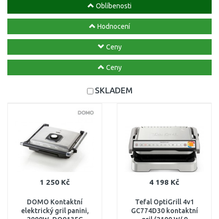
Oblíbenosti
Hodnocení
Ceny
Ceny
SKLADEM
1 250 Kč
4 198 Kč
DOMO Kontaktní
Tefal OptiGrill 4v1
elektrický gril panini,
GC774D30 kontaktní