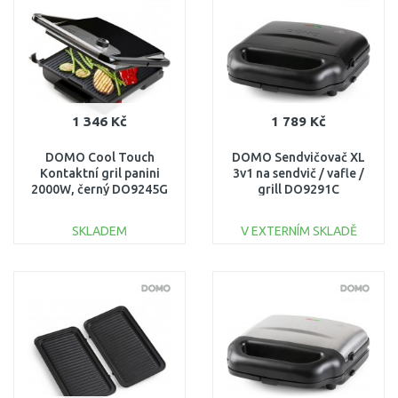
Porovnat
Porovnat
1 346 Kč
1 789 Kč
DOMO Cool Touch
DOMO Sendvičovač XL
Kontaktní gril panini
3v1 na sendvič / vafle /
2000W, černý DO9245G
grill DO9291C
SKLADEM
V EXTERNÍM SKLADĚ
DO KOŠÍKU
DO KOŠÍKU
Porovnat
Porovnat