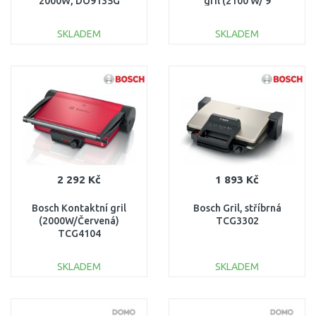
2000W, DO9135G
gril (2100 W/ 9
automatických
programů)
SKLADEM
SKLADEM
DO KOŠÍKU
DO KOŠÍKU
Porovnat
Porovnat
2 292 Kč
1 893 Kč
Bosch Kontaktní gril
Bosch Gril, stříbrná
(2000W/Červená)
TCG3302
TCG4104
SKLADEM
SKLADEM
DO KOŠÍKU
DO KOŠÍKU