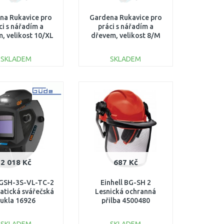
na Rukavice pro
Gardena Rukavice pro
ci s nářadím a
práci s nářadím a
, velikost 10/XL
dřevem, velikost 8/M
11522-20
11520-20
SKLADEM
SKLADEM
DO KOŠÍKU
DO KOŠÍKU
Porovnat
Porovnat
2 018 Kč
687 Kč
GSH-3S-VL-TC-2
Einhell BG-SH 2
tická svářečská
Lesnická ochranná
ukla 16926
přilba 4500480