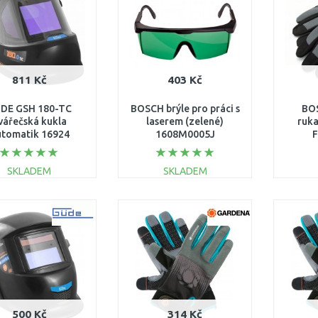
811 Kč
403 Kč
DE GSH 180-TC
BOSCH brýle pro práci s
BO
vářečská kukla
laserem (zelené)
ruka
tomatik 16924
1608M0005J
F
SKLADEM
SKLADEM
DO KOŠÍKU
DO KOŠÍKU
Porovnat
Porovnat
500 Kč
314 Kč