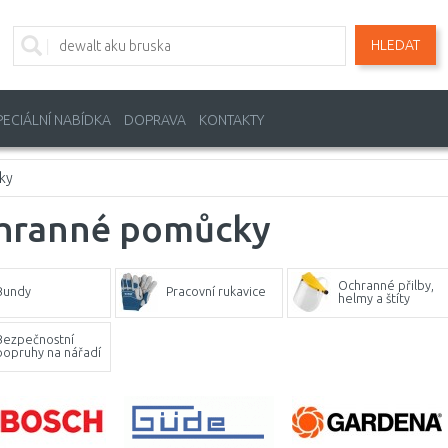
HLEDAT
PECIÁLNÍ NABÍDKA
DOPRAVA
KONTAKTY
ky
hranné pomůcky
Ochranné přilby,
Bundy
Pracovní rukavice
helmy a štíty
Bezpečnostní
popruhy na nářadí