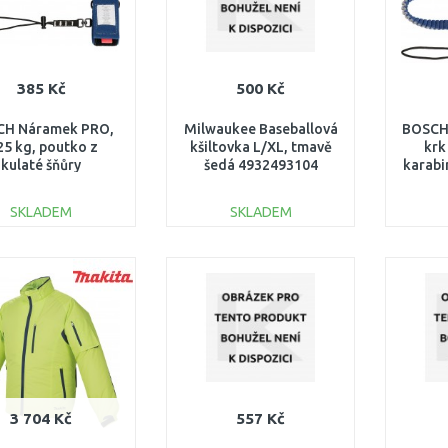
385 Kč
500 Kč
CH Náramek PRO,
Milwaukee Baseballová
BOSCH 
25 kg, poutko z
kšiltovka L/XL, tmavě
krk
kulaté šňůry
šedá 4932493104
karabi
2607990164
k
2
SKLADEM
SKLADEM
DO KOŠÍKU
DO KOŠÍKU
Porovnat
Porovnat
3 704 Kč
557 Kč