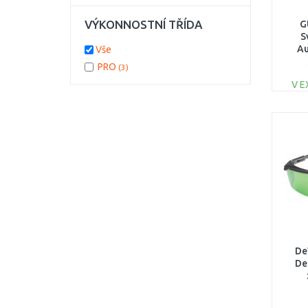
VÝKONNOSTNÍ TŘÍDA
G
S
Au
Vše
PRO
(3)
V E
De
De