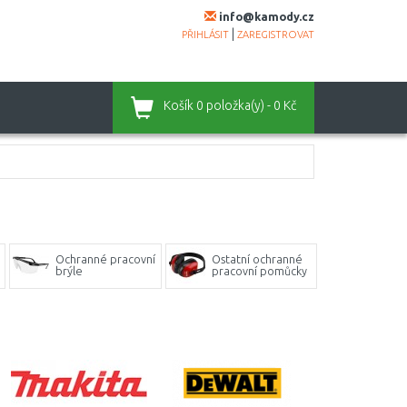
info@kamody.cz
|
PŘIHLÁSIT
ZAREGISTROVAT
Košík
0 položka(y) - 0 Kč
Ochranné pracovní
Ostatní ochranné
brýle
pracovní pomůcky