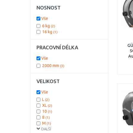
NOSNOST
Vše
6 kg
(2)
16 kg
(1)
GÜ
PRACOVNÍ DÉLKA
S
Au
Vše
2000 mm
(3)
VELIKOST
Vše
L
(2)
XL
(2)
10
(1)
8
(1)
M
(1)
DALŠÍ