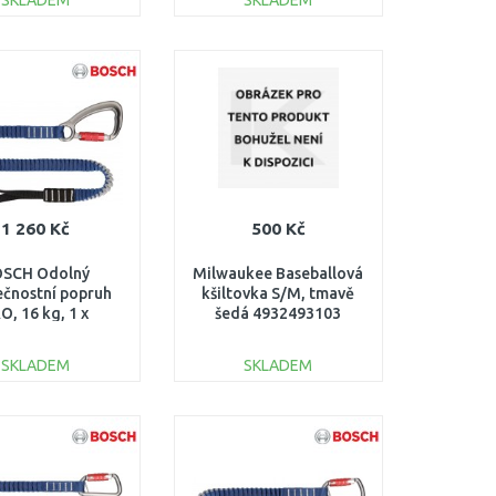
SKLADEM
SKLADEM
DO KOŠÍKU
DO KOŠÍKU
Porovnat
Porovnat
1 260 Kč
500 Kč
SCH Odolný
Milwaukee Baseballová
čnostní popruh
kšiltovka S/M, tmavě
O, 16 kg, 1 x
šedá 4932493103
na a 1 × poutko z
loché šňůry
SKLADEM
SKLADEM
607990163
DO KOŠÍKU
DO KOŠÍKU
Porovnat
Porovnat