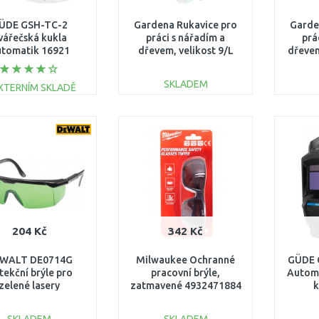
ÜDE GSH-TC-2
Gardena Rukavice pro
Garde
vářečská kukla
práci s nářadím a
prá
tomatik 16921
dřevem, velikost 9/L
dřevem
11521-20
SKLADEM
XTERNÍM SKLADĚ
DO KOŠÍKU
DO KOŠÍKU
Porovnat
Porovnat
204 Kč
342 Kč
WALT DE0714G
Milwaukee Ochranné
GÜDE 
tekční brýle pro
pracovní brýle,
Automa
zelené lasery
zatmavené 4932471884
k