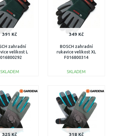
391 Kč
349 Kč
SCH zahradní
BOSCH zahradní
vice velikost L
rukavice velikost XL
016800292
F016800314
SKLADEM
SKLADEM
DO KOŠÍKU
DO KOŠÍKU
Porovnat
Porovnat
325 Kč
318 Kč