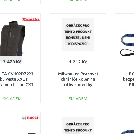
SKLADEM
SKLADEM
DO KOŠÍKU
DO KOŠÍKU
Porovnat
Porovnat
3 479 Kč
1 212 Kč
ITA CV102DZ2XL
Milwaukee Pracovní
BO
ku vesta XXL s
chrániče kolen na
bezpe
íváním Li-ion CXT
citlivé povrchy
PR
10,8/12V
4932478139
karabi
p
SKLADEM
SKLADEM
2
DO KOŠÍKU
DO KOŠÍKU
Porovnat
Porovnat