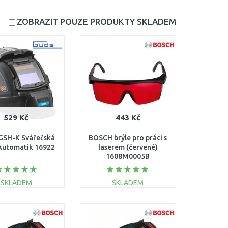
ZOBRAZIT POUZE PRODUKTY
SKLADEM
529 Kč
443 Kč
GSH-K Svářečská
BOSCH brýle pro práci s
Automatik 16922
laserem (červené)
1608M0005B
SKLADEM
SKLADEM
DO KOŠÍKU
DO KOŠÍKU
Porovnat
Porovnat