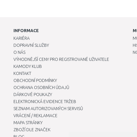
INFORMACE
M
KARIÉRA
M
DOPRAVNÍ SLUŽBY
H
O NÁS
N
VÝHODNĚJŠÍ CENY PRO REGISTROVANÉ UŽIVATELE
KAMODY KLUB
KONTAKT
OBCHODNÍ PODMÍNKY
OCHRANA OSOBNÍCH ÚDAJŮ
DÁRKOVÉ POUKAZY
ELEKTRONICKÁ EVIDENCE TRŽEB
SEZNAM AUTORIZOVANÝCH SERVISŮ
VRÁCENÍ / REKLAMACE
MAPA STRÁNKY
ZBOŽÍ DLE ZNAČEK
BLOG