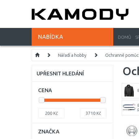
NABÍDKA
DOMŮ
S
Nářadí a hobby
Ochranné pomůc
Oc
UPŘESNIT HLEDÁNÍ
CENA
200
Kč
3710
Kč
ZNAČKA