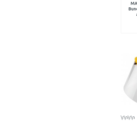
MA
Bund
10,8
\r\n\r\n