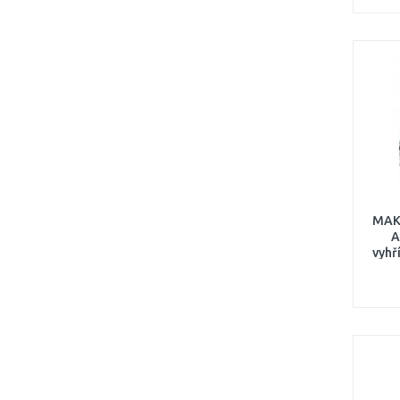
MAK
A
vyhř