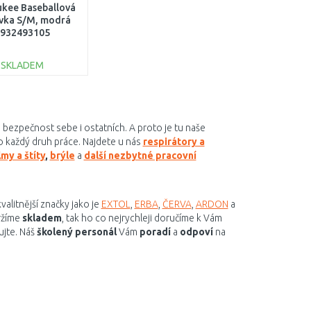
kee Baseballová
ovka S/M, modrá
932493105
SKLADEM
DO KOŠÍKU
Porovnat
a bezpečnost sebe i ostatních. A proto je tu naše
 každý druh práce. Najdete u nás
respirátory a
my a štíty
,
brýle
a
další nezbytné pracovní
alitnější značky jako je
EXTOL
,
ERBA
,
ČERVA
,
ARDON
a
držíme
skladem
, tak ho co nejrychleji doručíme k Vám
ujte. Náš
školený personál
Vám
poradí
a
odpoví
na