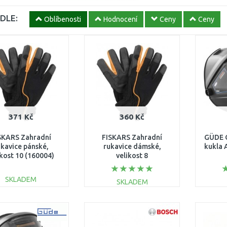
DLE:
Oblíbenosti
Hodnocení
Ceny
Ceny
371 Kč
360 Kč
SKARS Zahradní
FISKARS Zahradní
GÜDE 
ukavice pánské,
rukavice dámské,
kukla 
ikost 10 (160004)
velikost 8
1003477
(160005)1003478
SKLADEM
SKLADEM
DO KOŠÍKU
DO KOŠÍKU
Porovnat
Porovnat