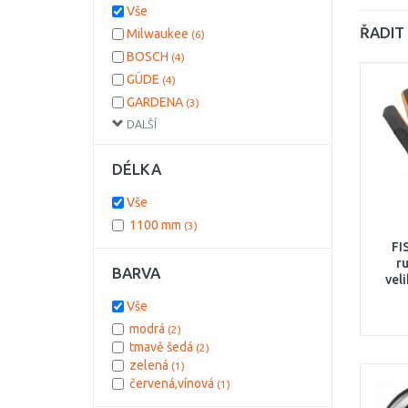
Vše
ŘADIT 
Milwaukee
(6)
BOSCH
(4)
GÜDE
(4)
GARDENA
(3)
DALŠÍ
MAKITA
(2)
FISKARS
(2)
DÉLKA
BOSCH PROFESSIONAL
(2)
BOSCH DIY
(2)
Vše
DEWALT
(1)
1100 mm
(3)
EINHELL
(1)
FI
r
BARVA
vel
Vše
modrá
(2)
tmavě šedá
(2)
zelená
(1)
červená,vínová
(1)