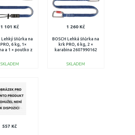
1 101 Kč
1 260 Kč
Lehký šňůrka na
BOSCH Lehká šňůrka na
 PRO, 6 kg, 1×
krk PRO, 6 kg, 2 ×
na a 1 × poutko z
karabina 2607990162
ulaté šňůry
607990161
SKLADEM
SKLADEM
DO KOŠÍKU
DO KOŠÍKU
Porovnat
Porovnat
557 Kč