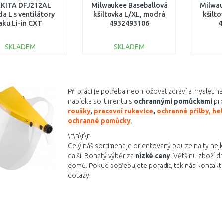
KITA DFJ212AL
Milwaukee Baseballová
Milwau
a L s ventilátory
kšiltovka L/XL, modrá
kšilt
aku Li-in CXT
4932493106
4
/12V,LXT14,4/18V
bez aku Z
SKLADEM
SKLADEM
DO KOŠÍKU
DO KOŠÍKU
Porovnat
Porovnat
Při práci je potřeba neohrožovat zdraví a myslet n
nabídka sortimentu s
ochrannými pomůckami
pro
roušky
,
pracovní rukavice
,
ochranné přílby, hel
ochranné pomůcky
.
\r\n\r\n
Celý náš sortiment je orientovaný pouze na ty nejkv
další. Bohatý výběr za
nízké ceny
! Většinu zboží 
domů. Pokud potřebujete poradit, tak nás kontakt
dotazy.