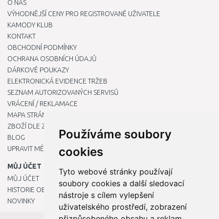
O NÁS
VÝHODNĚJŠÍ CENY PRO REGISTROVANÉ UŽIVATELE
KAMODY KLUB
KONTAKT
OBCHODNÍ PODMÍNKY
OCHRANA OSOBNÍCH ÚDAJŮ
DÁRKOVÉ POUKAZY
ELEKTRONICKÁ EVIDENCE TRŽEB
SEZNAM AUTORIZOVANÝCH SERVISŮ
VRÁCENÍ / REKLAMACE
MAPA STRÁNKY
ZBOŽÍ DLE ZNAČEK
Používáme soubory
BLOG
UPRAVIT MÉ PŘEDVOLBY COOKIES
cookies
MŮJ ÚČET
Tyto webové stránky používají
MŮJ ÚČET
soubory cookies a další sledovací
HISTORIE OBJEDNÁVEK
nástroje s cílem vylepšení
NOVINKY
uživatelského prostředí, zobrazení
přizpůsobeného obsahu a reklam,