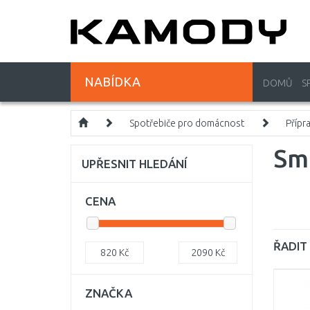
NABÍDKA
DOMŮ
S
Spotřebiče pro domácnost
Přípr
Sm
UPŘESNIT HLEDÁNÍ
CENA
ŘADIT 
820
Kč
2090
Kč
ZNAČKA