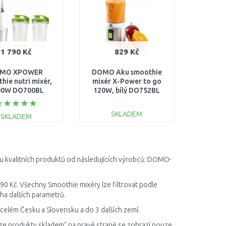
1 790 Kč
829 Kč
MO XPOWER
DOMO Aku smoothie
hie nutri mixér,
mixér X-Power to go
00W DO700BL
120W, bílý DO752BL
SKLADEM
SKLADEM
DO KOŠÍKU
DO KOŠÍKU
Porovnat
Porovnat
ku kvalitních produktů od následujících výrobců: DOMO-
90 Kč. Všechny Smoothie mixéry lze filtrovat podle
ha dalších parametrů.
celém Česku a Slovensku a do 3 dalších zemí.
ze produkty skladem" na pravé straně se zobrazí pouze