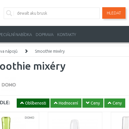
HLEDAT
PECIÁLNÍ NABÍDKA
DOPRAVA
KONTAKTY
ava nápojů
Smoothie mixéry
oothie mixéry
DLE:
Oblíbenosti
Hodnocení
Ceny
Ceny