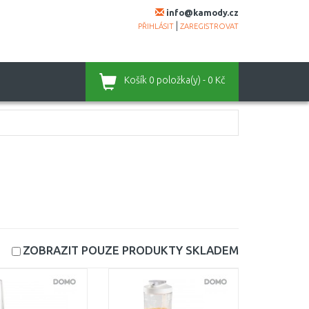
info@kamody.cz
|
PŘIHLÁSIT
ZAREGISTROVAT
Košík
0 položka(y) - 0 Kč
ZOBRAZIT POUZE PRODUKTY
SKLADEM