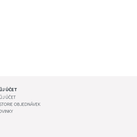
ŮJ ÚČET
ŮJ ÚČET
ISTORIE OBJEDNÁVEK
OVINKY