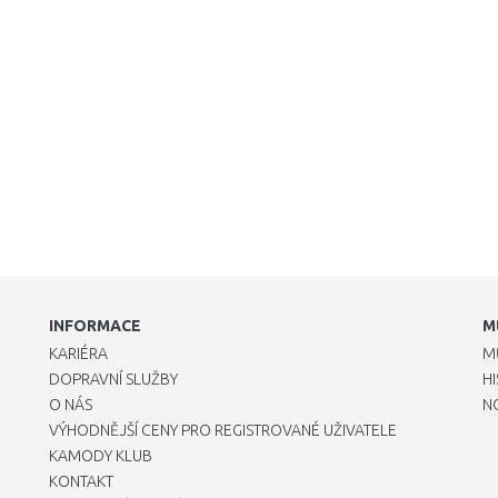
INFORMACE
M
KARIÉRA
M
DOPRAVNÍ SLUŽBY
H
O NÁS
N
VÝHODNĚJŠÍ CENY PRO REGISTROVANÉ UŽIVATELE
KAMODY KLUB
KONTAKT