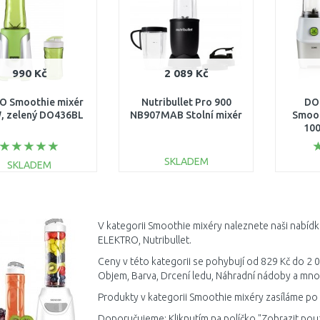
990 Kč
2 089 Kč
 Smoothie mixér
Nutribullet Pro 900
DO
, zelený DO436BL
NB907MAB Stolní mixér
Smoot
10
SKLADEM
SKLADEM
DO KOŠÍKU
DO KOŠÍKU
Porovnat
Porovnat
V kategorii Smoothie mixéry naleznete naši nabíd
ELEKTRO, Nutribullet.
Ceny v této kategorii se pohybují od 829 Kč do 2 0
Objem, Barva, Drcení ledu, Náhradní nádoby a mno
Produkty v kategorii Smoothie mixéry zasíláme po 
Doporučujeme: Kliknutím na políčko "Zobrazit pou