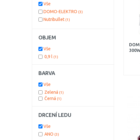
Vše
DOMO-ELEKTRO
(3)
Nutribullet
(1)
OBJEM
DOMO
Vše
300W
0,9 l
(1)
BARVA
Vše
Zelená
(1)
Černá
(1)
DRCENÍ LEDU
Vše
ANO
(3)