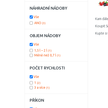
NÁHRADNÍ NÁDOBY
Vše
Kam dále
ANO
(3)
Koupit S
Kupte si
OBJEM NÁDOBY
Vše
1,5 l – 2 l
(1)
Méně než 0,7 l
(1)
POČET RYCHLOSTI
Vše
1
(2)
3 a více
(1)
PŘÍKON