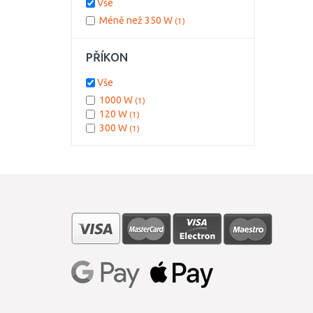
Vše
Méně než 350 W
(1)
PŘÍKON
Vše
1000 W
(1)
120 W
(1)
300 W
(1)