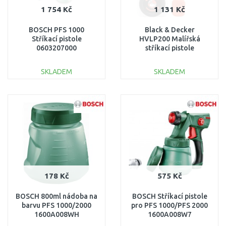
1 754 Kč
1 131 Kč
BOSCH PFS 1000
Black & Decker
Stříkací pistole
HVLP200 Malířská
0603207000
stříkací pistole
(400W/1200ml)
SKLADEM
SKLADEM
DO KOŠÍKU
DO KOŠÍKU
Porovnat
Porovnat
178 Kč
575 Kč
BOSCH 800ml nádoba na
BOSCH Stříkací pistole
barvu PFS 1000/2000
pro PFS 1000/PFS 2000
1600A008WH
1600A008W7