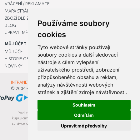
VRÁCENÍ / REKLAMACE
MAPA STRÁNKY
ZBOŽÍ DLE ZNAČEK
Používáme soubory
BLOG
UPRAVIT MÉ PŘEDVOLBY COOKIES
cookies
MŮJ ÚČET
Tyto webové stránky používají
MŮJ ÚČET
soubory cookies a další sledovací
HISTORIE OBJEDNÁVEK
nástroje s cílem vylepšení
NOVINKY
uživatelského prostředí, zobrazení
přizpůsobeného obsahu a reklam,
INTRANET - Přihlášení pro zaměstnance
analýzy návštěvnosti webových
© 2004 - 2026
Kamody s.r.o.
stránek a zjištění zdroje návštěvnosti.
Souhlasím
Podle zákona o evidenci tržeb je prodávající povinen vystavit
Odmítám
kupujícímu účtenku. Zároveň je povinen zaevidovat přijatou tržbu u
správce daně online; v případě technického výpadku pak nejpozději
Upravit mé předvolby
do 48 hodin.