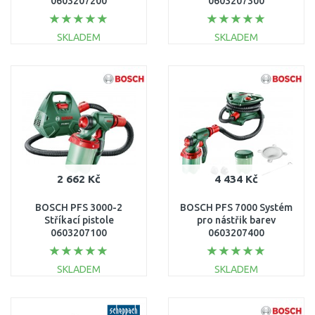
0603207200
0603207300
SKLADEM
SKLADEM
DO KOŠÍKU
DO KOŠÍKU
Porovnat
Porovnat
2 662 Kč
4 434 Kč
BOSCH PFS 3000-2
BOSCH PFS 7000 Systém
Stříkací pistole
pro nástřik barev
0603207100
0603207400
SKLADEM
SKLADEM
DO KOŠÍKU
DO KOŠÍKU