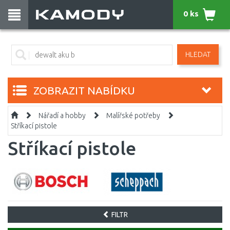
0 ks
HLEDAT
ZOBRAZIT NABÍDKU
Nářadí a hobby
Malířské potřeby
Stříkací pistole
Stříkací pistole
FILTR