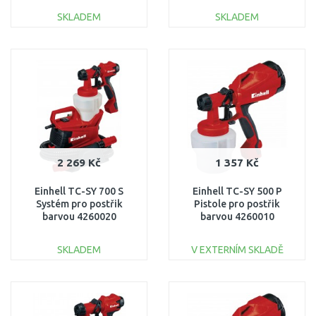
SKLADEM
SKLADEM
DO KOŠÍKU
DO KOŠÍKU
Porovnat
Porovnat
2 269 Kč
1 357 Kč
Einhell TC-SY 700 S
Einhell TC-SY 500 P
Systém pro postřik
Pistole pro postřik
barvou 4260020
barvou 4260010
SKLADEM
V EXTERNÍM SKLADĚ
DO KOŠÍKU
DO KOŠÍKU
Porovnat
Porovnat