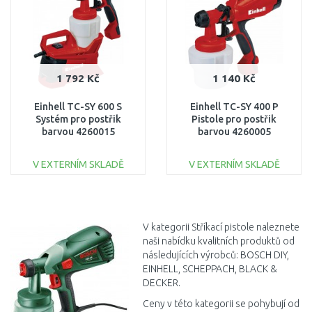
1 792 Kč
1 140 Kč
Einhell TC-SY 600 S
Einhell TC-SY 400 P
Systém pro postřik
Pistole pro postřik
barvou 4260015
barvou 4260005
V EXTERNÍM SKLADĚ
V EXTERNÍM SKLADĚ
DO KOŠÍKU
DO KOŠÍKU
Porovnat
Porovnat
V kategorii Stříkací pistole naleznete
naši nabídku kvalitních produktů od
následujících výrobců: BOSCH DIY,
EINHELL, SCHEPPACH, BLACK &
DECKER.
Ceny v této kategorii se pohybují od