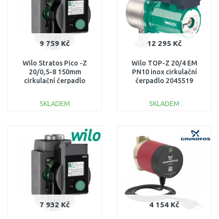
9 759 Kč
12 295 Kč
Wilo Stratos Pico -Z
Wilo TOP-Z 20/4 EM
20/0,5-8 150mm
PN10 inox cirkulační
cirkulační čerpadlo
čerpadlo 2045519
4255432
SKLADEM
SKLADEM
DO KOŠÍKU
DO KOŠÍKU
Porovnat
Porovnat
7 932 Kč
4 154 Kč