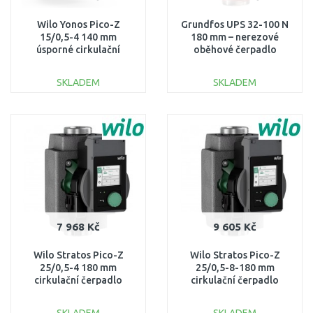
Wilo Yonos Pico-Z
Grundfos UPS 32-100 N
15/0,5-4 140 mm
180 mm – nerezové
úsporné cirkulační
oběhové čerpadlo
čerpadlo TV, nerez
topení/ pitná voda 2"
4255411
95906489
SKLADEM
SKLADEM
DO KOŠÍKU
DO KOŠÍKU
Porovnat
Porovnat
7 968 Kč
9 605 Kč
Wilo Stratos Pico-Z
Wilo Stratos Pico-Z
25/0,5-4 180 mm
25/0,5-8-180 mm
cirkulační čerpadlo
cirkulační čerpadlo
4255433
4255435