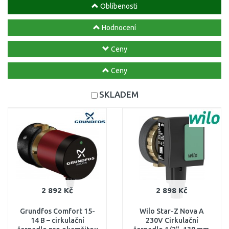
Oblíbenosti
Hodnocení
Ceny
Ceny
SKLADEM
2 892 Kč
2 898 Kč
Grundfos Comfort 15-
Wilo Star-Z Nova A
14 B – cirkulační
230V Cirkulační