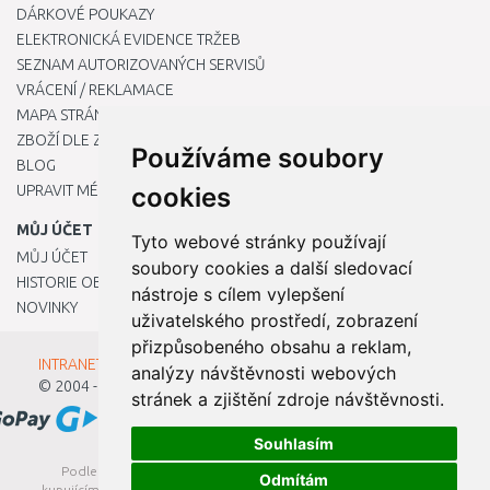
DÁRKOVÉ POUKAZY
ELEKTRONICKÁ EVIDENCE TRŽEB
SEZNAM AUTORIZOVANÝCH SERVISŮ
VRÁCENÍ / REKLAMACE
MAPA STRÁNKY
ZBOŽÍ DLE ZNAČEK
Používáme soubory
BLOG
UPRAVIT MÉ PŘEDVOLBY COOKIES
cookies
MŮJ ÚČET
Tyto webové stránky používají
MŮJ ÚČET
soubory cookies a další sledovací
HISTORIE OBJEDNÁVEK
nástroje s cílem vylepšení
NOVINKY
uživatelského prostředí, zobrazení
přizpůsobeného obsahu a reklam,
INTRANET - Přihlášení pro zaměstnance
analýzy návštěvnosti webových
© 2004 - 2026
Kamody s.r.o.
stránek a zjištění zdroje návštěvnosti.
Souhlasím
Podle zákona o evidenci tržeb je prodávající povinen vystavit
Odmítám
kupujícímu účtenku. Zároveň je povinen zaevidovat přijatou tržbu u