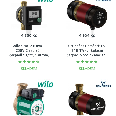
Porovnat
Porovnat
4 850 Kč
4 934 Kč
Wilo Star-Z Nova T
Grundfos Comfort 15-
230V Cirkulační
14 B TA -cirkulační
čerpadlo 1/2", 138 mm,
čerpadlo pro okamžitou
4222650
teplou vodu z kohoutku
97916757
SKLADEM
SKLADEM
DO KOŠÍKU
DO KOŠÍKU
Porovnat
Porovnat