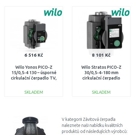
DO KOŠÍKU
DO KOŠÍKU
Porovnat
Porovnat
6 516 Kč
8 101 Kč
Wilo Yonos PICO-Z
Wilo Stratos PICO-Z
15/0,5-4 130 – úsporné
30/0,5-4-180 mm
cirkulační čerpadlo TV,
cirkulační čerpadlo
nerez 4255410
4255436
SKLADEM
SKLADEM
DO KOŠÍKU
DO KOŠÍKU
Porovnat
Porovnat
V kategorii Závitová čerpadla
naleznete naši nabídku kvalitních
produktů od následujících výrobců: