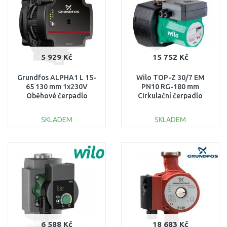
5 929 Kč
15 752 Kč
Grundfos ALPHA1 L 15-
Wilo TOP-Z 30/7 EM
65 130 mm 1x230V
PN10 RG-180 mm
Oběhové čerpadlo
Cirkulační čerpadlo
99165123
2048340
SKLADEM
SKLADEM
DO KOŠÍKU
DO KOŠÍKU
Porovnat
Porovnat
6 588 Kč
18 683 Kč