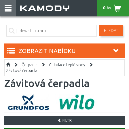
0 ks
HLEDAT
ZOBRAZIT NABÍDKU
Čerpadla
Cirkulace teplé vody
Závitová čerpadla
Závitová čerpadla
FILTR