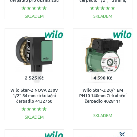
čerpadlo pro okamžitou
čerpadlo 1/2", 138 mm,
teplou vodu z kohoutku
4132761
97916771
SKLADEM
SKLADEM
DO KOŠÍKU
DO KOŠÍKU
Porovnat
Porovnat
2 525 Kč
4 598 Kč
Wilo Star-Z NOVA 230V
Wilo Star-Z 20/1 EM
1/2" 84 mm cirkulační
PN10 140mm Cirkulační
čerpadlo 4132760
čerpadlo 4028111
SKLADEM
SKLADEM
DO KOŠÍKU
DO KOŠÍKU