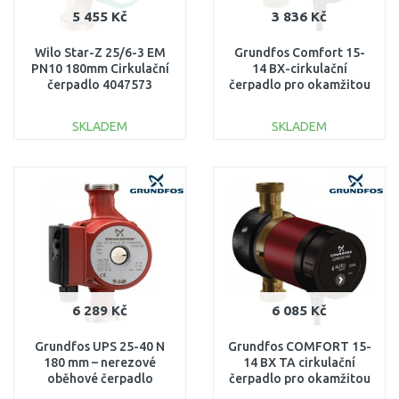
5 455 Kč
3 836 Kč
Wilo Star-Z 25/6-3 EM
Grundfos Comfort 15-
PN10 180mm Cirkulační
14 BX-cirkulační
čerpadlo 4047573
čerpadlo pro okamžitou
teplou vodu z kohoutku
97916772
SKLADEM
SKLADEM
DO KOŠÍKU
DO KOŠÍKU
Porovnat
Porovnat
6 289 Kč
6 085 Kč
Grundfos UPS 25-40 N
Grundfos COMFORT 15-
180 mm – nerezové
14 BX TA cirkulační
oběhové čerpadlo
čerpadlo pro okamžitou
topení/pitná voda ,6/4"
teplou vodu 97916749