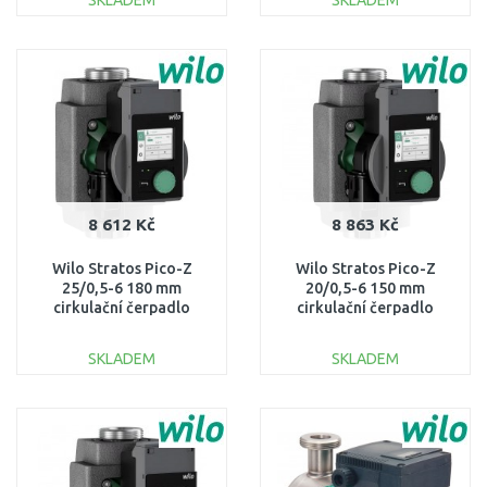
SKLADEM
SKLADEM
DO KOŠÍKU
DO KOŠÍKU
Porovnat
Porovnat
8 612 Kč
8 863 Kč
Wilo Stratos Pico-Z
Wilo Stratos Pico-Z
25/0,5-6 180 mm
20/0,5-6 150 mm
cirkulační čerpadlo
cirkulační čerpadlo
4255434
4255431
SKLADEM
SKLADEM
DO KOŠÍKU
DO KOŠÍKU
Porovnat
Porovnat