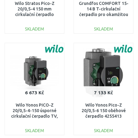
Wilo Stratos Pico-Z
Grundfos COMFORT 15-
20/0,5-4 150 mm
14 B T-cirkulační
cirkulační čerpadlo
čerpadlo pro okamžitou
4255430
teplou vodu z kohoutku
93093854
SKLADEM
SKLADEM
DO KOŠÍKU
DO KOŠÍKU
Porovnat
Porovnat
6 673 Kč
7 133 Kč
Wilo Yonos PICO-Z
Wilo Yonos Pico-Z
20/0,5-4-150 úsporné
20/0,5-6 150 oběhové
cirkulační čerpadlo TV,
čerpadlo 4255413
nerez 4255412
SKLADEM
SKLADEM