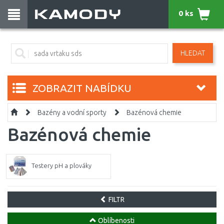
0 ks
HLEDAT
ZOBRAZIT NABÍDKU
Bazény a vodní sporty
Bazénová chemie
Bazénová chemie
Testery pH a plováky
FILTR
Oblíbenosti