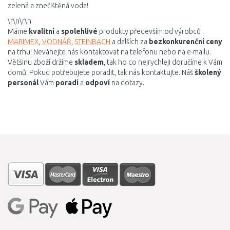
zelená a znečištěná voda!
\r\n\r\n
Máme
kvalitní
a
spolehlivé
produkty především od výrobců
MARIMEX
,
VODNÁŘ
,
STEINBACH
a dalších za
bezkonkurenční ceny
na trhu! Neváhejte nás kontaktovat na telefonu nebo na e-mailu.
Většinu zboží držíme
skladem
, tak ho co nejrychleji doručíme k Vám
domů. Pokud potřebujete poradit, tak nás kontaktujte. Náš
školený
personál
Vám
poradí
a
odpoví
na dotazy.