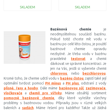
58794
x 21,5 cm 58943
SKLADEM
SKLADEM
DO KOŠÍKU
DO KOŠÍKU
Porovnat
Porovnat
Bazénová chemie
je
neodmyslitelnou součástí bazénu.
Pokud totiž chcete mít vodu v
bazénu po celé léto čistou, je použití
bazénové chemie opravdu
nezbytné. Je třeba vodu v bazénu
pravidelně
testovat
a chemii
dávkovat ve správné koncentraci.
Je
jen na Vás, jestli si vyberete chemii
chlorovou
, nebo
bezchlorovou
.
Kromě toho, že chemie udrží vodu v
bazénu čistou
, zajistí také její
optimální tvrdost pomocí
PH mínus
a
PH plus
, odstraní z vody
plísně, řasy a houby
. Dále máme
bazénovou sůl
,
zazimovače
,
vločkovače
a
chemii pro vířivky
.
Máme obsáhlý sortiment
pomocné bazénové chemie
, díky které vyřešíte všechny
problémy s bazénovou vodou. Přípravky jsou v různě velkých
baleních a
sadách
. Máme řešení pro každého! Takže už žádná