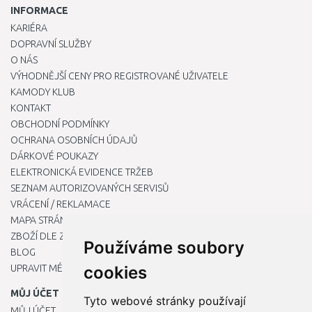
INFORMACE
KARIÉRA
DOPRAVNÍ SLUŽBY
O NÁS
VÝHODNĚJŠÍ CENY PRO REGISTROVANÉ UŽIVATELE
KAMODY KLUB
KONTAKT
OBCHODNÍ PODMÍNKY
OCHRANA OSOBNÍCH ÚDAJŮ
DÁRKOVÉ POUKAZY
ELEKTRONICKÁ EVIDENCE TRŽEB
SEZNAM AUTORIZOVANÝCH SERVISŮ
VRÁCENÍ / REKLAMACE
MAPA STRÁNKY
ZBOŽÍ DLE ZNAČEK
Používáme soubory
BLOG
UPRAVIT MÉ PŘEDVOLBY COOKIES
cookies
MŮJ ÚČET
Tyto webové stránky používají
MŮJ ÚČET