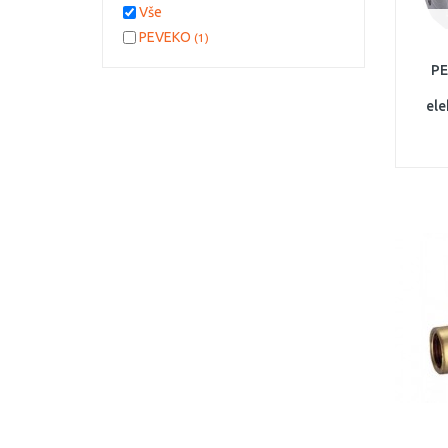
Vše
PEVEKO
(1)
PE
el
ven
2