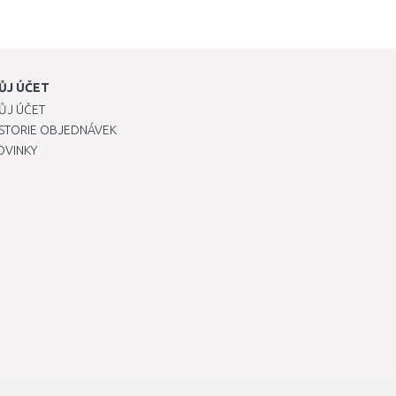
ŮJ ÚČET
ŮJ ÚČET
ISTORIE OBJEDNÁVEK
OVINKY