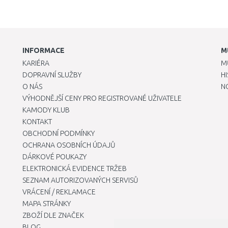
INFORMACE
M
KARIÉRA
M
DOPRAVNÍ SLUŽBY
H
O NÁS
N
VÝHODNĚJŠÍ CENY PRO REGISTROVANÉ UŽIVATELE
KAMODY KLUB
KONTAKT
OBCHODNÍ PODMÍNKY
OCHRANA OSOBNÍCH ÚDAJŮ
DÁRKOVÉ POUKAZY
ELEKTRONICKÁ EVIDENCE TRŽEB
SEZNAM AUTORIZOVANÝCH SERVISŮ
VRÁCENÍ / REKLAMACE
MAPA STRÁNKY
ZBOŽÍ DLE ZNAČEK
BLOG