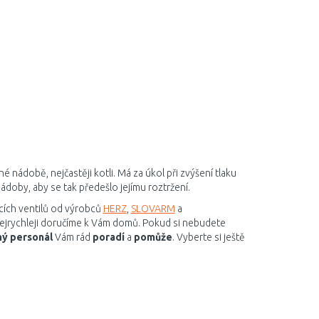
é nádobě, nejčastěji kotli. Má za úkol při zvýšení tlaku
oby, aby se tak předešlo jejímu roztržení.
cích ventilů od výrobců
HERZ
,
SLOVARM
a
nejrychleji doručíme k Vám domů. Pokud si nebudete
ý personál
Vám rád
poradí
a
pomůže
. Vyberte si ještě