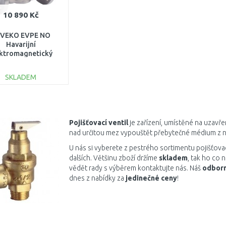
10 890 Kč
VEKO EVPE NO
Havarijní
ektromagnetický
til na plyn DN50
30V 1050.02/P
SKLADEM
DO KOŠÍKU
Porovnat
Pojišťovací ventil
je zařízení, umístěné na uzavřen
nad určitou mez vypouštět přebytečné médium z nád
U nás si vyberete z pestrého sortimentu pojišťova
dalších. Většinu zboží držíme
skladem
, tak ho co 
vědět rady s výběrem kontaktujte nás. Náš
odborn
dnes z nabídky za
jedinečné ceny
!