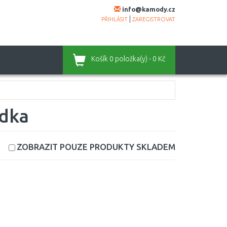
info@kamody.cz
|
PŘIHLÁSIT
ZAREGISTROVAT
Košík
0 položka(y) - 0 Kč
ídka
ZOBRAZIT POUZE PRODUKTY
SKLADEM