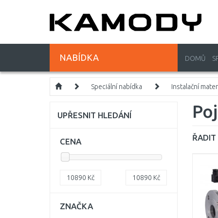
NABÍDKA
DOMŮ
S
Speciální nabídka
Instalační mater
Poj
UPŘESNIT HLEDÁNÍ
ŘADIT 
CENA
10890
Kč
10890
Kč
ZNAČKA