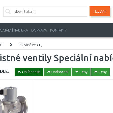
HLEDAT
PECIÁLNÍ NABÍDKA
DOPRAVA
KONTAKTY
iál
Pojistné ventily
istné ventily Speciální nab
DLE:
Oblíbenosti
Hodnocení
Ceny
Ceny