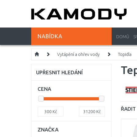
NABÍDKA
DOMŮ
S
Vytápění a ohřev vody
Topidla
Te
UPŘESNIT HLEDÁNÍ
CENA
ŘADIT 
300
Kč
31200
Kč
ZNAČKA