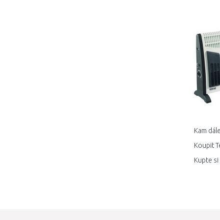
Kam dále
Koupit T
Kupte si