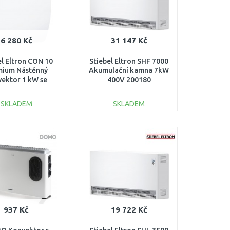
6 280 Kč
31 147 Kč
el Eltron CON 10
Stiebel Eltron SHF 7000
mium Nástěnný
Akumulační kamna 7kW
ektor 1 kW se
400V 200180
trčkou 237831
SKLADEM
SKLADEM
DO KOŠÍKU
DO KOŠÍKU
Porovnat
Porovnat
937 Kč
19 722 Kč