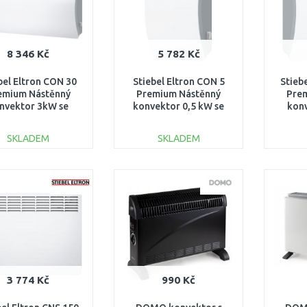
8 346 Kč
5 782 Kč
bel Eltron CON 30
Stiebel Eltron CON 5
Stieb
emium Nástěnný
Premium Nástěnný
Pre
nvektor 3kW se
konvektor 0,5 kW se
konv
strčkou 237834
zástrčkou 237830
zás
SKLADEM
SKLADEM
DO KOŠÍKU
DO KOŠÍKU
Porovnat
Porovnat
3 774 Kč
990 Kč