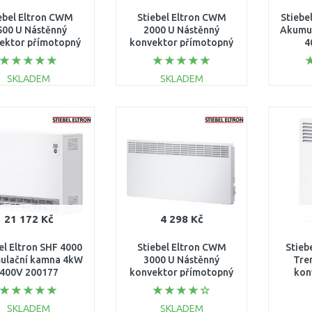
ebel Eltron CWM
Stiebel Eltron CWM
Stiebe
500 U Nástěnný
2000 U Nástěnný
Akumu
ektor přímotopný
konvektor přímotopný
4
1,5 kW 200264
2 kW 200265
SKLADEM
SKLADEM
DO KOŠÍKU
DO KOŠÍKU
Porovnat
Porovnat
21 172 Kč
4 298 Kč
el Eltron SHF 4000
Stiebel Eltron CWM
Stieb
ulační kamna 4kW
3000 U Nástěnný
Tre
400V 200177
konvektor přímotopný
kon
3kW 200267
SKLADEM
SKLADEM