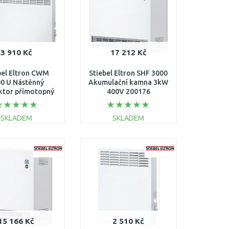
3 910 Kč
17 212 Kč
bel Eltron CWM
Stiebel Eltron SHF 3000
0 U Nástěnný
Akumulační kamna 3kW
ktor přímotopný
400V 200176
5 kW 200266
SKLADEM
SKLADEM
DO KOŠÍKU
DO KOŠÍKU
Porovnat
Porovnat
15 166 Kč
2 510 Kč