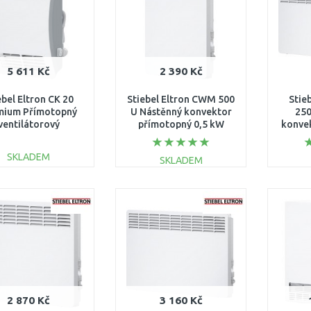
5 611 Kč
2 390 Kč
ebel Eltron CK 20
Stiebel Eltron CWM 500
Stie
mium Přímotopný
U Nástěnný konvektor
250
ventilátorový
přímotopný 0,5 kW
konve
chloohřívač 2kW
230V 200261
2,
237835
SKLADEM
SKLADEM
DO KOŠÍKU
DO KOŠÍKU
Porovnat
Porovnat
2 870 Kč
3 160 Kč