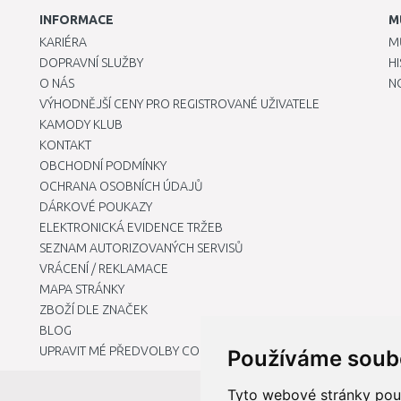
INFORMACE
M
KARIÉRA
M
DOPRAVNÍ SLUŽBY
H
O NÁS
N
VÝHODNĚJŠÍ CENY PRO REGISTROVANÉ UŽIVATELE
KAMODY KLUB
KONTAKT
OBCHODNÍ PODMÍNKY
OCHRANA OSOBNÍCH ÚDAJŮ
DÁRKOVÉ POUKAZY
ELEKTRONICKÁ EVIDENCE TRŽEB
SEZNAM AUTORIZOVANÝCH SERVISŮ
VRÁCENÍ / REKLAMACE
MAPA STRÁNKY
ZBOŽÍ DLE ZNAČEK
BLOG
UPRAVIT MÉ PŘEDVOLBY COOKIES
Používáme soub
Tyto webové stránky použí