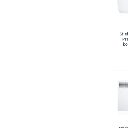
Stie
Pr
ko
zá