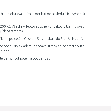
DO KOŠÍKU
Porovnat
i nabídku kvalitních produktů od následujících výrobců:
 200 Kč. Všechny Teplovzdušné konvektory lze filtrovat
ších parametrů.
íláme po celém Česku a Slovensku a do 3 dalších zemí.
ze produkty skladem" na pravé straně se zobrazí pouze
stupné.
e ceny, hodnocení a oblíbenosti.