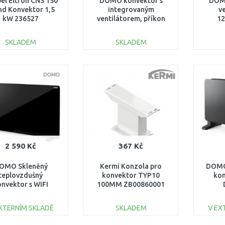
bel Eltron CNS 150
DOMO konvektor s
DOM
nd Konvektor 1,5
integrovaným
v
kW 236527
ventilátorem, příkon
1
750 W, 1250 W
maximální 2000W,
SKLADEM
SKLADEM
DO7350CH
DO KOŠÍKU
DO KOŠÍKU
Porovnat
Porovnat
2 590 Kč
367 Kč
OMO Skleněný
Kermi Konzola pro
DOMO
teplovzdušný
konvektor TYP10
kon
nvektor s WIFI
100MM ZB00860001
DO7356CH
XTERNÍM SKLADĚ
SKLADEM
V EX