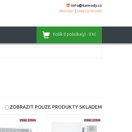
info@kamody.cz
|
PŘIHLÁSIT
ZAREGISTROVAT
Košík
0 položka(y) - 0 Kč
ZOBRAZIT POUZE PRODUKTY
SKLADEM