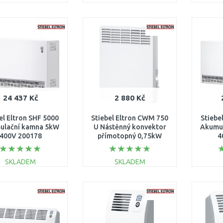
DO KOŠÍKU
DO KOŠÍKU
Porovnat
Porovnat
24 437 Kč
2 880 Kč
el Eltron SHF 5000
Stiebel Eltron CWM 750
Stiebe
ulační kamna 5kW
U Nástěnný konvektor
Akumu
400V 200178
přímotopný 0,75kW
4
200262
SKLADEM
SKLADEM
DO KOŠÍKU
DO KOŠÍKU
Porovnat
Porovnat