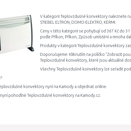
DO KOŠÍKU
DO KOŠÍKU
Porovnat
Porovnat
V kategorii Teplovzdušné konvektory naleznete naš
STIEBEL ELTRON, DOMO-ELEKTRO, KERMI.
Ceny v této kategorii se pohybují od 367 Kč do 31
podle Příkon, Příkon, Způsob umístění a mnoha dal
Produkty v kategorii Teplovzdušné konvektory zas
Doporučujeme: Kliknutím na políčko "Zobrazit pou
Teplovzdušné konvektory, které jsou aktuálně do
Všechny Teplovzdušné konvektory lze seřadit podl
?
eplovzdušné konvektory nyní na Kamody a objednat online.
 nyní pohodlně Teplovzdušné konvektory na Kamody.cz.