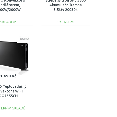
O Konvektor s
Stiebel Eltron SHL 3500
entilátorem,
Akumulační kamna
200W/2000W
3,5kW 200304
DO7351CH
SKLADEM
SKLADEM
DO KOŠÍKU
DO KOŠÍKU
Porovnat
Porovnat
1 690 Kč
 Teplovzdušný
vektor s WIFI
DO7355CH
TERNÍM SKLADĚ