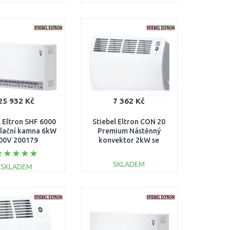
DO KOŠÍKU
DO KOŠÍKU
Porovnat
Porovnat
25 932 Kč
7 362 Kč
l Eltron SHF 6000
Stiebel Eltron CON 20
lační kamna 6kW
Premium Nástěnný
00V 200179
konvektor 2kW se
zástrčkou 237833
SKLADEM
SKLADEM
DO KOŠÍKU
DO KOŠÍKU
Porovnat
Porovnat