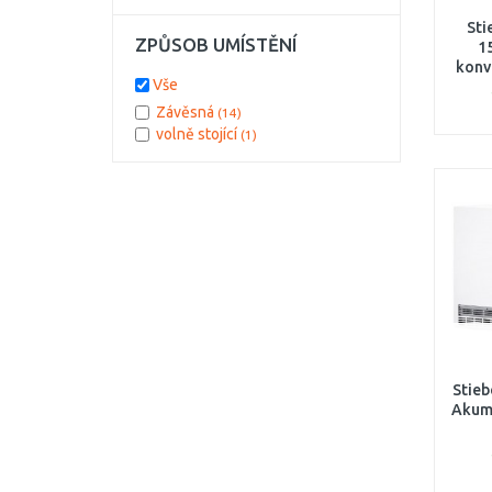
2,5 kW
(1)
Sti
3,5 kW
(1)
ZPŮSOB UMÍSTĚNÍ
1
4 kW
(1)
konv
5 kW
(1)
Vše
6 kW
(1)
Závěsná
(14)
7 kW
(1)
volně stojící
(1)
Stieb
Akum