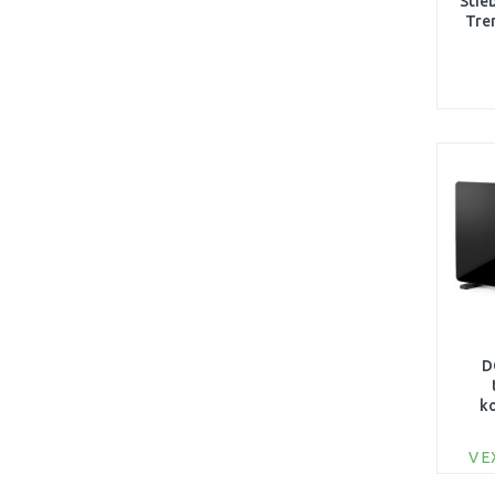
Stie
Tre
D
ko
V E