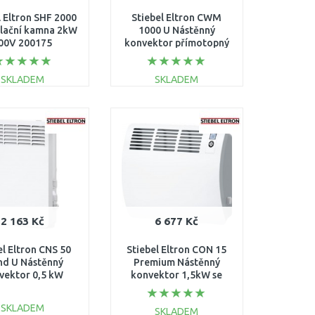
l Eltron SHF 2000
Stiebel Eltron CWM
lační kamna 2kW
1000 U Nástěnný
00V 200175
konvektor přímotopný
1 kW 200263
SKLADEM
SKLADEM
DO KOŠÍKU
DO KOŠÍKU
Porovnat
Porovnat
2 163 Kč
6 677 Kč
el Eltron CNS 50
Stiebel Eltron CON 15
nd U Nástěnný
Premium Nástěnný
vektor 0,5 kW
konvektor 1,5kW se
236545
zástrčkou 237832
SKLADEM
SKLADEM