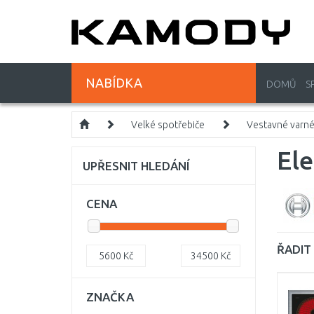
NABÍDKA
DOMŮ
S
Velké spotřebiče
Vestavné varné
Ele
UPŘESNIT HLEDÁNÍ
CENA
ŘADIT 
5600
Kč
34500
Kč
ZNAČKA