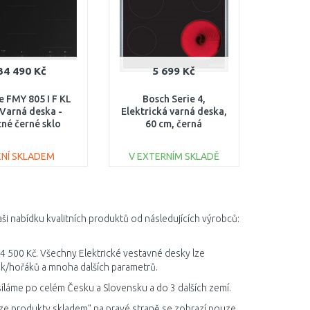
34 490 Kč
5 699 Kč
e FMY 805 I F KL
Bosch Serie 4,
Varná deska -
Elektrická varná deska,
né černé sklo
60 cm, černá
08.0733.617
PKE645BA2E
ENÍ SKLADEM
V EXTERNÍM SKLADĚ
DO KOŠÍKU
DO KOŠÍKU
Porovnat
Porovnat
ši nabídku kvalitních produktů od následujících výrobců:
34 500 Kč. Všechny Elektrické vestavné desky lze
nek/hořáků a mnoha dalších parametrů.
síláme po celém Česku a Slovensku a do 3 dalších zemí.
ze produkty skladem" na pravé straně se zobrazí pouze