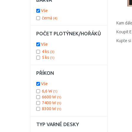
Vše
černá
(4)
Kam dále
Koupit E
POČET PLOTÝNEK/HOŘÁKŮ
Kupte si
Vše
4 ks
(3)
5 ks
(1)
PŘÍKON
Vše
6,6 W
(1)
6600 W
(1)
7400 W
(1)
8300 W
(1)
TYP VARNÉ DESKY