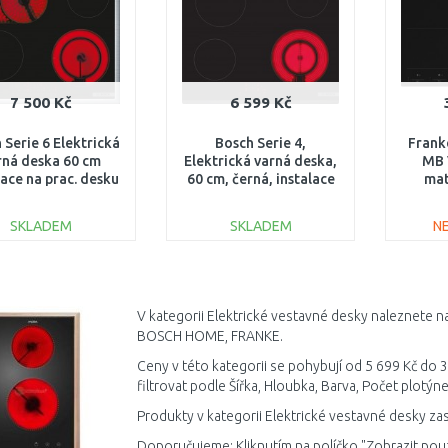
7 500 Kč
6 599 Kč
 Serie 6 Elektrická
Bosch Serie 4,
Frank
rná deska 60 cm
Elektrická varná deska,
MB 
lace na prac. desku
60 cm, černá, instalace
mat
s rámečkem
na pracovní desku
1
PKN645FP2E
PKF631BB2E
SKLADEM
SKLADEM
N
DO KOŠÍKU
DO KOŠÍKU
Porovnat
Porovnat
V kategorii Elektrické vestavné desky naleznete na
BOSCH HOME, FRANKE.
Ceny v této kategorii se pohybují od 5 699 Kč do 
filtrovat podle Šířka, Hloubka, Barva, Počet plotý
Produkty v kategorii Elektrické vestavné desky za
Doporučujeme: Kliknutím na políčko "Zobrazit pou