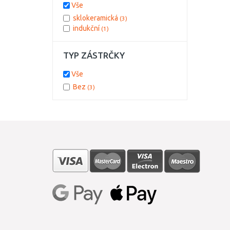
Vše
sklokeramická
(3)
indukční
(1)
TYP ZÁSTRČKY
Vše
Bez
(3)