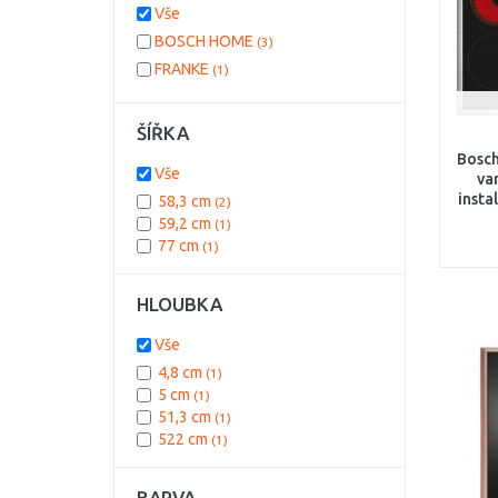
Vše
BOSCH HOME
(3)
FRANKE
(1)
ŠÍŘKA
Bosch
Vše
va
insta
58,3 cm
(2)
59,2 cm
(1)
77 cm
(1)
HLOUBKA
Vše
4,8 cm
(1)
5 cm
(1)
51,3 cm
(1)
522 cm
(1)
BARVA