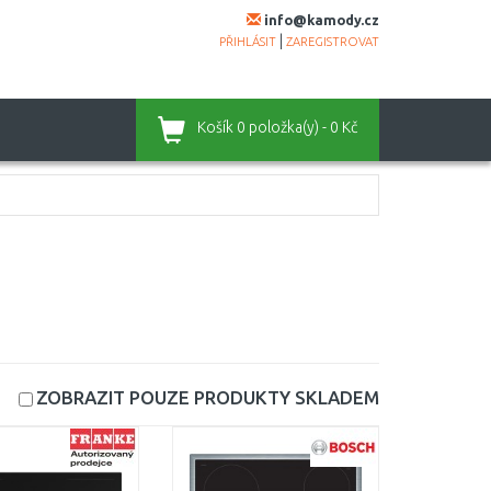
info@kamody.cz
|
PŘIHLÁSIT
ZAREGISTROVAT
Košík
0 položka(y) - 0 Kč
ZOBRAZIT POUZE PRODUKTY
SKLADEM