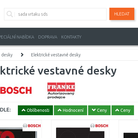
HLEDAT
PECIÁLNÍ NABÍDKA
DOPRAVA
KONTAKTY
 desky
Elektrické vestavné desky
ktrické vestavné desky
DLE:
Oblíbenosti
Hodnocení
Ceny
Ceny