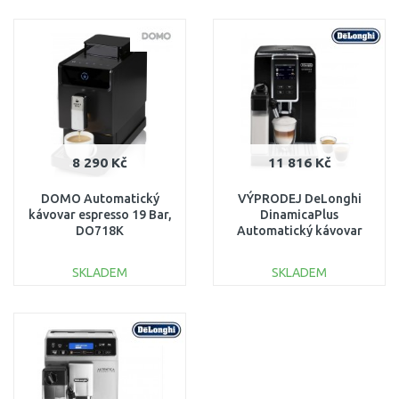
DO KOŠÍKU
DO KOŠÍKU
Porovnat
Porovnat
8 290 Kč
11 816 Kč
DOMO Automatický
VÝPRODEJ DeLonghi
kávovar espresso 19 Bar,
DinamicaPlus
DO718K
Automatický kávovar
ECAM370.70.B PO
SERVISE, POŠKOZENÝ
SKLADEM
SKLADEM
OBAL
DO KOŠÍKU
DO KOŠÍKU
Porovnat
Porovnat