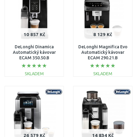
10 857 Kč
8 129 Kč
DeLonghi Dinamica
DeLonghi Magnifica Evo
Automatický kávovar
Automatický kávovar
ECAM 350.50.B
ECAM 290.21.B
SKLADEM
SKLADEM
DO KOŠÍKU
DO KOŠÍKU
Porovnat
Porovnat
26 579 Kč
14 834 Kč