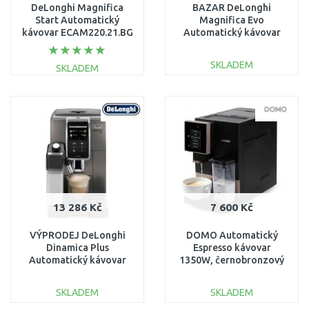
DeLonghi Magnifica
BAZAR DeLonghi
Start Automatický
Magnifica Evo
kávovar ECAM220.21.BG
Automatický kávovar
ECAM 290.61.B PO
SERVISE, POUŽITÉ!!
SKLADEM
SKLADEM
DO KOŠÍKU
DO KOŠÍKU
Porovnat
Porovnat
13 286 Kč
7 600 Kč
VÝPRODEJ DeLonghi
DOMO Automatický
Dinamica Plus
Espresso kávovar
Automatický kávovar
1350W, černobronzový
ECAM 370.95.T
DO743K
POUŽITÉ, PO SERVISE!!
SKLADEM
SKLADEM