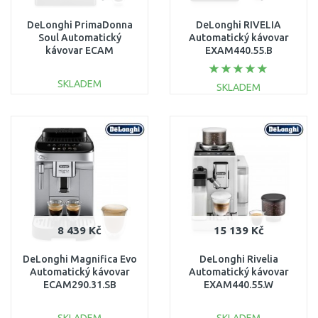
DeLonghi PrimaDonna
DeLonghi RIVELIA
Soul Automatický
Automatický kávovar
kávovar ECAM
EXAM440.55.B
610.75.MB
SKLADEM
SKLADEM
DO KOŠÍKU
DO KOŠÍKU
Porovnat
Porovnat
8 439 Kč
15 139 Kč
DeLonghi Magnifica Evo
DeLonghi Rivelia
Automatický kávovar
Automatický kávovar
ECAM290.31.SB
EXAM440.55.W