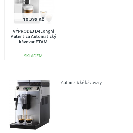
10 399 Kč
VÝPRODEJ DeLonghi
Autentica Automatický
kávovar ETAM
29.660.SB, PO SERVISE
SKLADEM
DO KOŠÍKU
Porovnat
Automatické kávovary