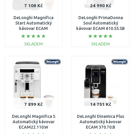
7 108 Kč
24 990 Kč
DeLonghi Magnifica
DeLonghi PrimaDonna
Start Automatický
Soul Automatický
kávovar ECAM
kávovar ECAM 610.55.SB
220.22.GB
SKLADEM
SKLADEM
DO KOŠÍKU
DO KOŠÍKU
Porovnat
Porovnat
7 899 Kč
14 751 Kč
DeLonghi Magnifica S
DeLonghi Dinamica Plus
Automatický kávovar
Automatický kávovar
ECAM22.110.W
ECAM 370.70.B