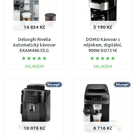
14 834 Kč
3 190 Kč
Delonghi Rivelia
DOMO Kávovar s
Automatický kávovar
mlýnkem, digitální,
EXAM440.55.G
900W DO721K
SKLADEM
SKLADEM
DO KOŠÍKU
DO KOŠÍKU
Porovnat
Porovnat
10 078 Kč
6 716 Kč