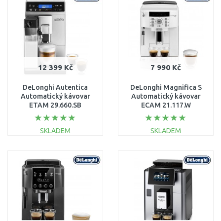
Porovnat
Porovnat
12 399 Kč
7 990 Kč
DeLonghi Autentica
DeLonghi Magnifica S
Automatický kávovar
Automatický kávovar
ETAM 29.660.SB
ECAM 21.117.W
SKLADEM
SKLADEM
DO KOŠÍKU
DO KOŠÍKU
Porovnat
Porovnat