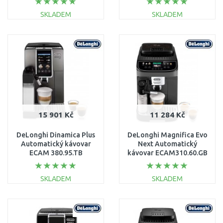
SKLADEM
SKLADEM
DO KOŠÍKU
DO KOŠÍKU
Porovnat
Porovnat
15 901 Kč
11 284 Kč
DeLonghi Dinamica Plus
DeLonghi Magnifica Evo
Automatický kávovar
Next Automatický
ECAM 380.95.TB
kávovar ECAM310.60.GB
SKLADEM
SKLADEM
DO KOŠÍKU
DO KOŠÍKU
Porovnat
Porovnat