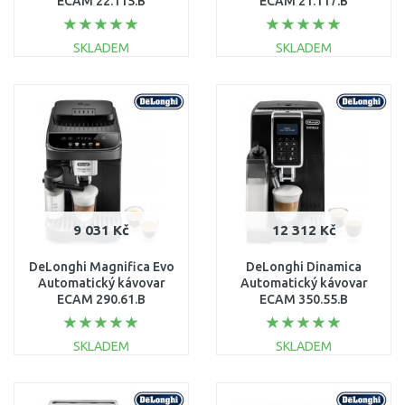
ECAM 22.115.B
ECAM 21.117.B
SKLADEM
SKLADEM
DO KOŠÍKU
DO KOŠÍKU
Porovnat
Porovnat
9 031 Kč
12 312 Kč
DeLonghi Magnifica Evo
DeLonghi Dinamica
Automatický kávovar
Automatický kávovar
ECAM 290.61.B
ECAM 350.55.B
SKLADEM
SKLADEM
DO KOŠÍKU
DO KOŠÍKU