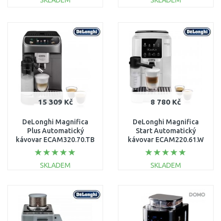
SKLADEM
SKLADEM
DO KOŠÍKU
DO KOŠÍKU
Porovnat
Porovnat
15 309 Kč
8 780 Kč
DeLonghi Magnifica
DeLonghi Magnifica
Plus Automatický
Start Automatický
kávovar ECAM320.70.TB
kávovar ECAM220.61.W
SKLADEM
SKLADEM
DO KOŠÍKU
DO KOŠÍKU
Porovnat
Porovnat