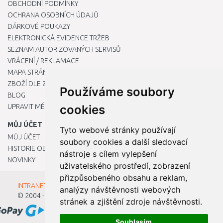
OBCHODNÍ PODMÍNKY
OCHRANA OSOBNÍCH ÚDAJŮ
DÁRKOVÉ POUKAZY
ELEKTRONICKÁ EVIDENCE TRŽEB
SEZNAM AUTORIZOVANÝCH SERVISŮ
VRÁCENÍ / REKLAMACE
MAPA STRÁNKY
ZBOŽÍ DLE ZNAČEK
Používáme soubory
BLOG
UPRAVIT MÉ PŘEDVOLBY COOKIES
cookies
MŮJ ÚČET
Tyto webové stránky používají
MŮJ ÚČET
soubory cookies a další sledovací
HISTORIE OBJEDNÁVEK
nástroje s cílem vylepšení
NOVINKY
uživatelského prostředí, zobrazení
přizpůsobeného obsahu a reklam,
INTRANET - Přihlášení pro zaměstnance
analýzy návštěvnosti webových
© 2004 - 2026
Kamody s.r.o.
stránek a zjištění zdroje návštěvnosti.
Souhlasím