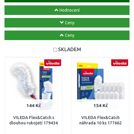
Hodnocení
Ceny
Ceny
SKLADEM
144 Kč
154 Kč
VILEDA Flex&Catch s
VILEDA Flex&Catch
dlouhou rukojetí 179434
náhrada 10 ks 177662