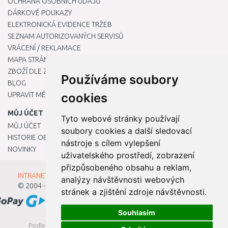
OCHRANA OSOBNÍCH ÚDAJŮ
DÁRKOVÉ POUKAZY
ELEKTRONICKÁ EVIDENCE TRŽEB
SEZNAM AUTORIZOVANÝCH SERVISŮ
VRÁCENÍ / REKLAMACE
MAPA STRÁNKY
ZBOŽÍ DLE ZNAČEK
Používáme soubory
BLOG
UPRAVIT MÉ PŘEDVOLBY COOKIES
cookies
MŮJ ÚČET
Tyto webové stránky používají
MŮJ ÚČET
soubory cookies a další sledovací
HISTORIE OBJEDNÁVEK
nástroje s cílem vylepšení
NOVINKY
uživatelského prostředí, zobrazení
přizpůsobeného obsahu a reklam,
INTRANET - Přihlášení pro zaměstnance
analýzy návštěvnosti webových
© 2004 - 2026
Kamody s.r.o.
stránek a zjištění zdroje návštěvnosti.
Souhlasím
Podle zákona o evidenci tržeb je prodávající povinen vystavit