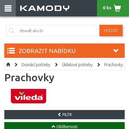
0 ks
HLEDAT
ZOBRAZIT NABÍDKU
Domácí potřeby
Úklidové potřeby
Prachovky
Prachovky
FILTR
Oblíbenosti