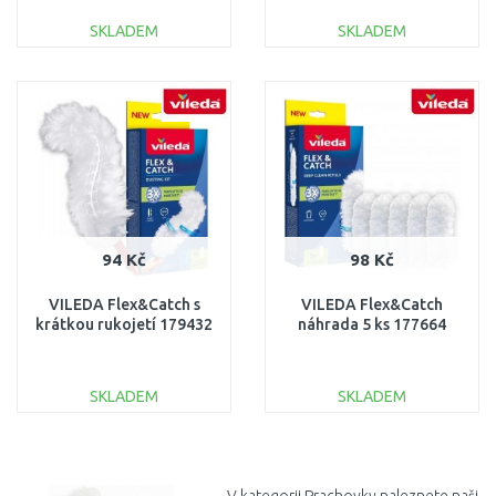
SKLADEM
SKLADEM
DO KOŠÍKU
DO KOŠÍKU
Porovnat
Porovnat
94 Kč
98 Kč
VILEDA Flex&Catch s
VILEDA Flex&Catch
krátkou rukojetí 179432
náhrada 5 ks 177664
SKLADEM
SKLADEM
DO KOŠÍKU
DO KOŠÍKU
Porovnat
Porovnat