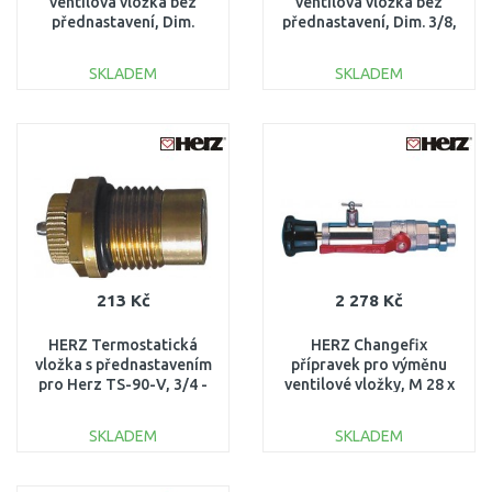
ventilová vložka bez
ventilová vložka bez
přednastavení, Dim.
přednastavení, Dim. 3/8,
1/2", 1639091
1639090
SKLADEM
SKLADEM
DO KOŠÍKU
DO KOŠÍKU
Porovnat
Porovnat
213 Kč
2 278 Kč
HERZ Termostatická
HERZ Changefix
vložka s přednastavením
přípravek pro výměnu
pro Herz TS-90-V, 3/4 -
ventilové vložky, M 28 x
3/8, 1636797
1,5, 1778000
SKLADEM
SKLADEM
DO KOŠÍKU
DO KOŠÍKU