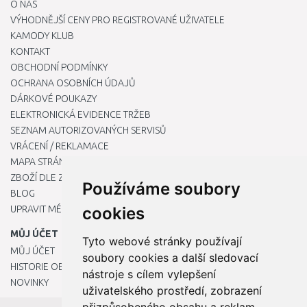
O NÁS
VÝHODNĚJŠÍ CENY PRO REGISTROVANÉ UŽIVATELE
KAMODY KLUB
KONTAKT
OBCHODNÍ PODMÍNKY
OCHRANA OSOBNÍCH ÚDAJŮ
DÁRKOVÉ POUKAZY
ELEKTRONICKÁ EVIDENCE TRŽEB
SEZNAM AUTORIZOVANÝCH SERVISŮ
VRÁCENÍ / REKLAMACE
MAPA STRÁNKY
ZBOŽÍ DLE ZNAČEK
Používáme soubory
BLOG
UPRAVIT MÉ PŘEDVOLBY COOKIES
cookies
MŮJ ÚČET
Tyto webové stránky používají
MŮJ ÚČET
soubory cookies a další sledovací
HISTORIE OBJEDNÁVEK
nástroje s cílem vylepšení
NOVINKY
uživatelského prostředí, zobrazení