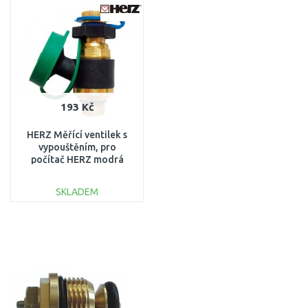
Porovnat
Porovnat
193 Kč
HERZ Měřící ventilek s
vypouštěním, pro
počítač HERZ modrá
krytka 2028420
SKLADEM
DO KOŠÍKU
Porovnat