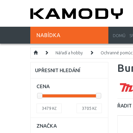
NABÍDKA
DOMŮ
S
Nářadí a hobby
Ochranné pomůc
Bu
UPŘESNIT HLEDÁNÍ
CENA
ŘADIT 
3479
Kč
3705
Kč
ZNAČKA