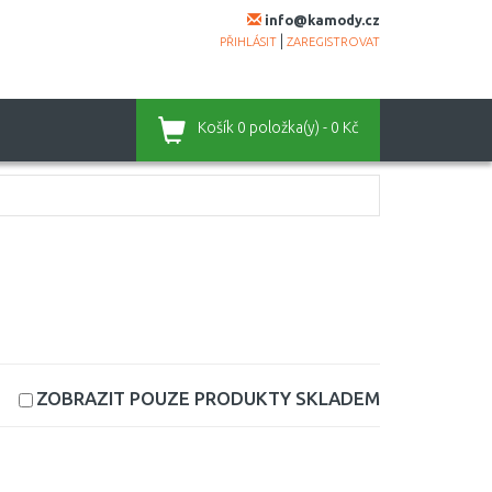
info@kamody.cz
|
PŘIHLÁSIT
ZAREGISTROVAT
Košík
0 položka(y) - 0 Kč
ZOBRAZIT POUZE PRODUKTY
SKLADEM