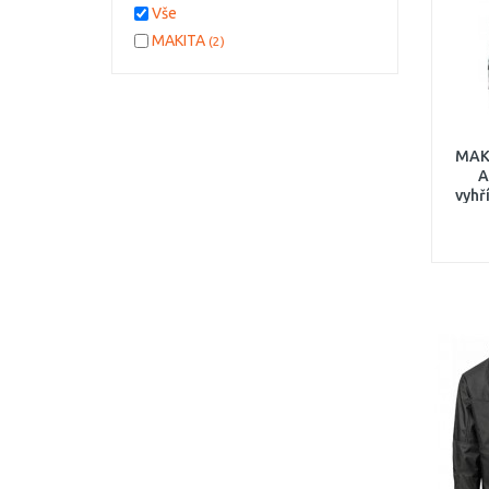
Vše
MAKITA
(2)
MAK
A
vyhř