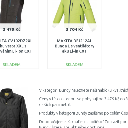
3 479 Kč
3 704 Kč
ITA CV102DZ2XL
MAKITA DFJ212AL
ku vesta XXL s
Bunda L s ventilátory
íváním Li-ion CXT
aku Li-in CXT
10,8/12V
10,8/12V,LXT14,4/18V
bez aku Z
SKLADEM
SKLADEM
DO KOŠÍKU
DO KOŠÍKU
Porovnat
Porovnat
V kategorii Bundy naleznete naši nabídku kvalitní
Ceny v této kategorii se pohybují od 3 479 Kč do 
dalších parametrů.
Produkty v kategorii Bundy zasíláme po celém Česk
Doporučujeme: Kliknutím na políčko "Zobrazit pou
Bundy, které jsou aktuálně dostupné.