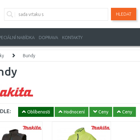
HLEDAT
PECIÁLNÍ NABÍDKA
DOPRAVA
KONTAKTY
ky
Bundy
ndy
DLE:
Oblíbenosti
Hodnocení
Ceny
Ceny