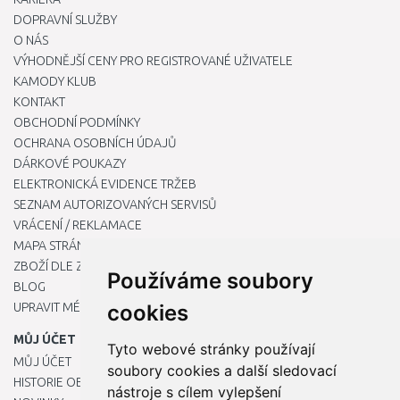
DOPRAVNÍ SLUŽBY
O NÁS
VÝHODNĚJŠÍ CENY PRO REGISTROVANÉ UŽIVATELE
KAMODY KLUB
KONTAKT
OBCHODNÍ PODMÍNKY
OCHRANA OSOBNÍCH ÚDAJŮ
DÁRKOVÉ POUKAZY
ELEKTRONICKÁ EVIDENCE TRŽEB
SEZNAM AUTORIZOVANÝCH SERVISŮ
VRÁCENÍ / REKLAMACE
MAPA STRÁNKY
ZBOŽÍ DLE ZNAČEK
Používáme soubory
BLOG
UPRAVIT MÉ PŘEDVOLBY COOKIES
cookies
MŮJ ÚČET
Tyto webové stránky používají
MŮJ ÚČET
soubory cookies a další sledovací
HISTORIE OBJEDNÁVEK
nástroje s cílem vylepšení