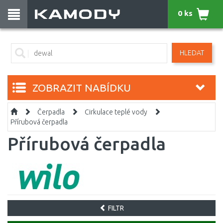
0 ks
HLEDAT
ZOBRAZIT NABÍDKU
Čerpadla
Cirkulace teplé vody
Přírubová čerpadla
Přírubová čerpadla
FILTR