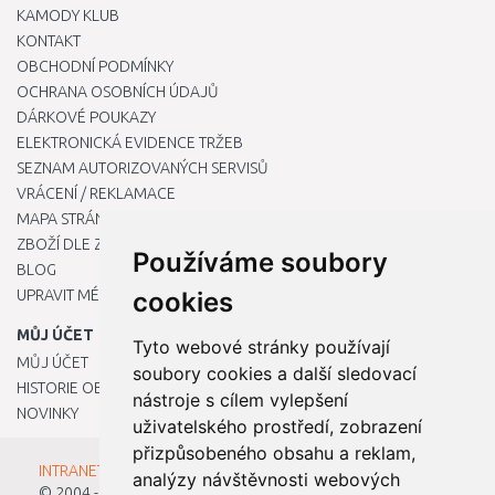
KAMODY KLUB
KONTAKT
OBCHODNÍ PODMÍNKY
OCHRANA OSOBNÍCH ÚDAJŮ
DÁRKOVÉ POUKAZY
ELEKTRONICKÁ EVIDENCE TRŽEB
SEZNAM AUTORIZOVANÝCH SERVISŮ
VRÁCENÍ / REKLAMACE
MAPA STRÁNKY
ZBOŽÍ DLE ZNAČEK
Používáme soubory
BLOG
UPRAVIT MÉ PŘEDVOLBY COOKIES
cookies
MŮJ ÚČET
Tyto webové stránky používají
MŮJ ÚČET
soubory cookies a další sledovací
HISTORIE OBJEDNÁVEK
nástroje s cílem vylepšení
NOVINKY
uživatelského prostředí, zobrazení
přizpůsobeného obsahu a reklam,
INTRANET - Přihlášení pro zaměstnance
analýzy návštěvnosti webových
© 2004 - 2026
Kamody s.r.o.