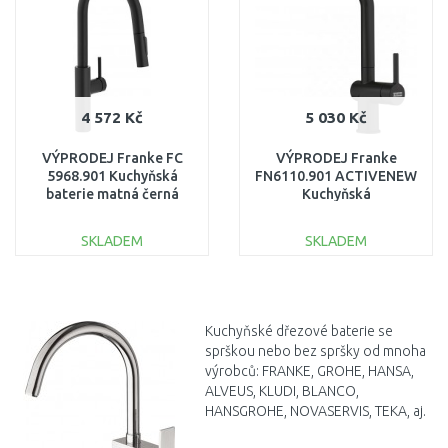
4 572 Kč
5 030 Kč
VÝPRODEJ Franke FC
VÝPRODEJ Franke
5968.901 Kuchyňská
FN6110.901 ACTIVENEW
baterie matná černá
Kuchyňská
115.0575.968 PO
baterie,sprchaproud,matnáč
SERVISE
POUŽITÉ
SKLADEM
SKLADEM
DO KOŠÍKU
DO KOŠÍKU
Porovnat
Porovnat
Kuchyňské dřezové baterie se
sprškou nebo bez spršky od mnoha
výrobců: FRANKE, GROHE, HANSA,
ALVEUS, KLUDI, BLANCO,
HANSGROHE, NOVASERVIS, TEKA, aj.