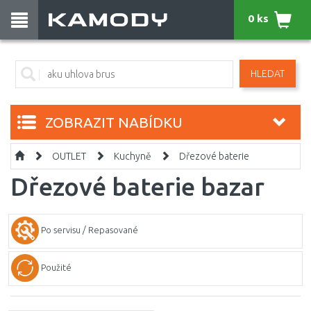
0 ks
HLEDAT
ZOBRAZIT NABÍDKU
OUTLET
Kuchyně
Dřezové baterie
Dřezové baterie bazar
Po servisu / Repasované
Použité