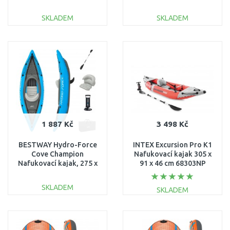
76 x 12 cm 65349
SKLADEM
SKLADEM
DO KOŠÍKU
DO KOŠÍKU
Porovnat
Porovnat
1 887 Kč
3 498 Kč
BESTWAY Hydro-Force
INTEX Excursion Pro K1
Cove Champion
Nafukovací kajak 305 x
Nafukovací kajak, 275 x
91 x 46 cm 68303NP
81 x 45 cm 65115
SKLADEM
SKLADEM
DO KOŠÍKU
DO KOŠÍKU
Porovnat