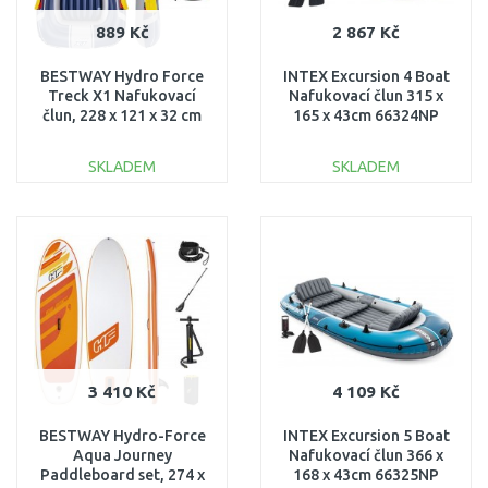
889 Kč
2 867 Kč
BESTWAY Hydro Force
INTEX Excursion 4 Boat
Treck X1 Nafukovací
Nafukovací člun 315 x
člun, 228 x 121 x 32 cm
165 x 43cm 66324NP
61083
SKLADEM
SKLADEM
DO KOŠÍKU
DO KOŠÍKU
Porovnat
Porovnat
3 410 Kč
4 109 Kč
BESTWAY Hydro-Force
INTEX Excursion 5 Boat
Aqua Journey
Nafukovací člun 366 x
Paddleboard set, 274 x
168 x 43cm 66325NP