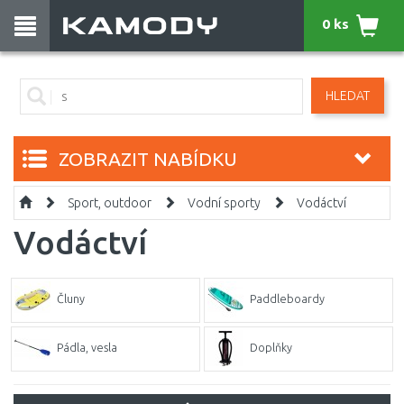
0 ks
HLEDAT
ZOBRAZIT NABÍDKU
Sport, outdoor
Vodní sporty
Vodáctví
Vodáctví
Čluny
Paddleboardy
Pádla, vesla
Doplňky