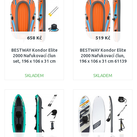
Porovnat
658 Kč
519 Kč
BESTWAY Kondor Elite
BESTWAY Kondor Elite
2000 Nafukovací člun
2000 Nafukovací člun,
set, 196 x 106 x 31 cm
196 x 106 x 31 cm 61139
61141
SKLADEM
SKLADEM
DO KOŠÍKU
DO KOŠÍKU
Porovnat
Porovnat