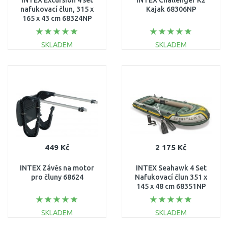
INTEX Excursion 4 set
INTEX Challenger K2
nafukovací člun, 315 x
Kajak 68306NP
165 x 43 cm 68324NP
SKLADEM
SKLADEM
DO KOŠÍKU
DO KOŠÍKU
Porovnat
Porovnat
449 Kč
2 175 Kč
INTEX Závěs na motor
INTEX Seahawk 4 Set
pro čluny 68624
Nafukovací člun 351 x
145 x 48 cm 68351NP
SKLADEM
SKLADEM