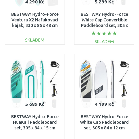
4 290 Kč
5 299 Kč
BESTWAY Hydro-Force
BESTWAY Hydro-Force
Ventura X2 Nafukovací
White Cap Convertible
kajak, 330 x 86 x 48 cm
Paddleboard set, 305 x
65052
84 x 12 cm 65341
SKLADEM
SKLADEM
DO KOŠÍKU
DO KOŠÍKU
Porovnat
Porovnat
5 689 Kč
4 199 Kč
BESTWAY Hydro-Force
BESTWAY Hydro-Force
HuaKa'i Paddleboard
White Cap Paddleboard
set, 305 x 84 x 15 cm
set, 305 x 84 x 12 cm
65346
65342