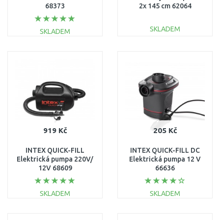
68373
2x 145 cm 62064
SKLADEM
SKLADEM
DO KOŠÍKU
DO KOŠÍKU
Porovnat
Porovnat
919 Kč
205 Kč
INTEX QUICK-FILL
INTEX QUICK-FILL DC
Elektrická pumpa 220V/
Elektrická pumpa 12 V
12V 68609
66636
SKLADEM
SKLADEM
DO KOŠÍKU
DO KOŠÍKU