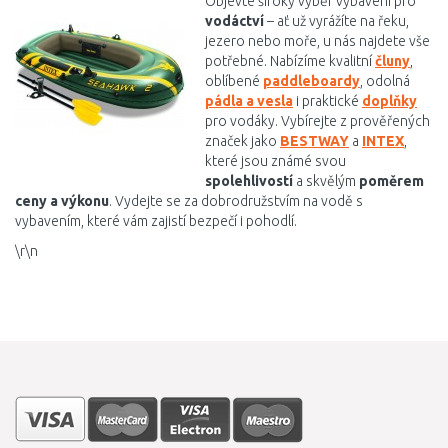
Objevte široký výběr vybavení pro
vodáctví
– ať už vyrážíte na řeku,
jezero nebo moře, u nás najdete vše
potřebné. Nabízíme kvalitní
čluny
,
oblíbené
paddleboardy
, odolná
pádla a vesla
i praktické
doplňky
pro vodáky. Vybírejte z prověřených
značek jako
BESTWAY
a
INTEX
,
které jsou známé svou
spolehlivostí
a skvělým
poměrem
ceny a výkonu
. Vydejte se za dobrodružstvím na vodě s
vybavením, které vám zajistí bezpečí i pohodlí.
\r\n