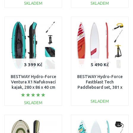
SKLADEM
SKLADEM
DO KOŠÍKU
DO KOŠÍKU
Porovnat
Porovnat
3 399 Kč
5 490 Kč
BESTWAY Hydro-Force
BESTWAY Hydro-Force
Ventura X1 Nafukovací
Fastblast Tech
kajak, 280 x 86 x 40 cm
Paddleboard set, 381 x
65118
76 x 15 cm 65343
SKLADEM
SKLADEM
DO KOŠÍKU
DO KOŠÍKU
Porovnat
Porovnat