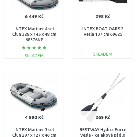
6 449 Kč
298 Kč
INTEX Mariner 4 set
INTEX BOAT OARS 2
Člun 328 x 145 x 48 cm
Vesla 137 cm 69625
68376NP
SKLADEM
SKLADEM
DO KOŠÍKU
DO KOŠÍKU
Porovnat
Porovnat
4 990 Kč
269 Kč
INTEX Mariner 3 set
BESTWAY Hydro-Force
Člun 297 x 127 x 46 cm
Vesla - kajakové pádlo