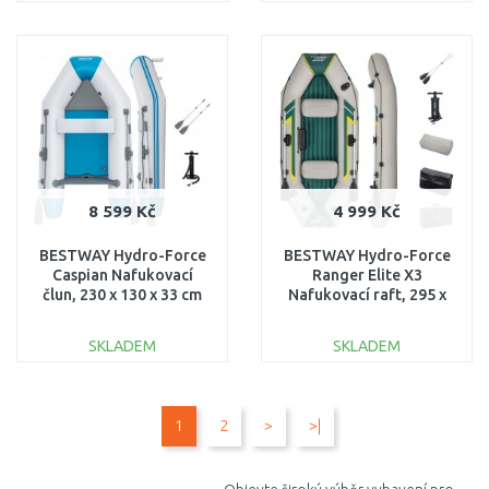
DO KOŠÍKU
DO KOŠÍKU
Porovnat
Porovnat
8 599 Kč
4 999 Kč
BESTWAY Hydro-Force
BESTWAY Hydro-Force
Caspian Nafukovací
Ranger Elite X3
člun, 230 x 130 x 33 cm
Nafukovací raft, 295 x
65046
130 x 46 cm 65160
SKLADEM
SKLADEM
DO KOŠÍKU
DO KOŠÍKU
1
2
>
>|
Porovnat
Porovnat