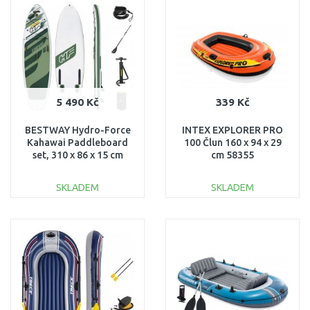
Porovnat
Porovnat
5 490 Kč
339 Kč
BESTWAY Hydro-Force
INTEX EXPLORER PRO
Kahawai Paddleboard
100 Člun 160 x 94 x 29
set, 310 x 86 x 15 cm
cm 58355
65308
SKLADEM
SKLADEM
DO KOŠÍKU
DO KOŠÍKU
Porovnat
Porovnat