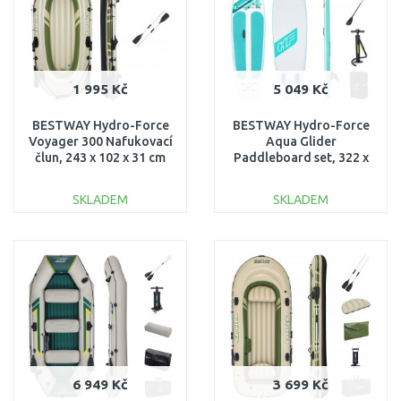
1 995 Kč
5 049 Kč
BESTWAY Hydro-Force
BESTWAY Hydro-Force
Voyager 300 Nafukovací
Aqua Glider
člun, 243 x 102 x 31 cm
Paddleboard set, 322 x
65051
79 x 12 cm 65347
SKLADEM
SKLADEM
DO KOŠÍKU
DO KOŠÍKU
Porovnat
Porovnat
6 949 Kč
3 699 Kč