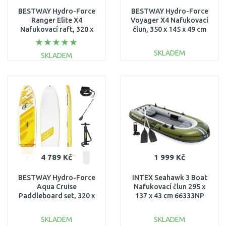
BESTWAY Hydro-Force
BESTWAY Hydro-Force
Ranger Elite X4
Voyager X4 Nafukovací
Nafukovací raft, 320 x
člun, 350 x 145 x 49 cm
148 x 47 cm 65157
65156
SKLADEM
SKLADEM
DO KOŠÍKU
DO KOŠÍKU
Porovnat
Porovnat
4 789 Kč
1 999 Kč
BESTWAY Hydro-Force
INTEX Seahawk 3 Boat
Aqua Cruise
Nafukovací člun 295 x
Paddleboard set, 320 x
137 x 43 cm 66333NP
76 x 12 cm 65348
SKLADEM
SKLADEM