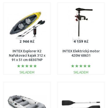
DO KOŠÍKU
DO KOŠÍKU
Porovnat
Porovnat
2 966 Kč
4 159 Kč
INTEX Explorer K2
INTEX Elektrický motor
Nafukovací kajak 312 x
420W 68631
91 x 51 cm 68307NP
SKLADEM
SKLADEM
DO KOŠÍKU
DO KOŠÍKU
Porovnat
Porovnat