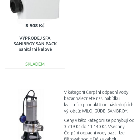
8 908 Kč
VÝPRODEJ SFA
SANIBROY SANIPACK
Sanitární kalové
čerpadlo CHYBÍ VRCHNÍ
KRYTKA, 1X
SKLADEM
ZAVODNĚNO
DO KOŠÍKU
Porovnat
V kategorii Čerpání odpadní vody
bazar naleznete naši nabídku
kvalitních produktů od následujících
výrobců: WILO, GÜDE, SANIBROY.
Ceny v této kategorii se pohybují od
3 719 Kč do 11 140 Kč. Všechny
Čerpání odpadní vody bazar lze
filtrovat podle Délka kabelu,