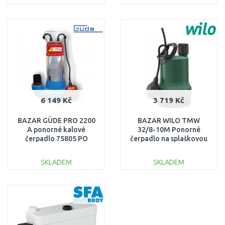
DO KOŠÍKU
DO KOŠÍKU
Porovnat
Porovnat
6 149 Kč
3 719 Kč
BAZAR GÜDE PRO 2200
BAZAR WILO TMW
A ponorné kalové
32/8-10M Ponorné
čerpadlo 75805 PO
čerpadlo na splaškovou
SERVISE, POUŽITO
vodu 4058059 PO
SERVISE, POUŽITO!!
SKLADEM
SKLADEM
DO KOŠÍKU
DO KOŠÍKU
Porovnat
Porovnat