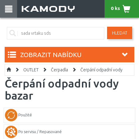
0 ks
HLEDAT
ZOBRAZIT NABÍDKU
OUTLET
Čerpadla
Čerpání odpadní vody
Čerpání odpadní vody
bazar
Použité
Po servisu / Repasované