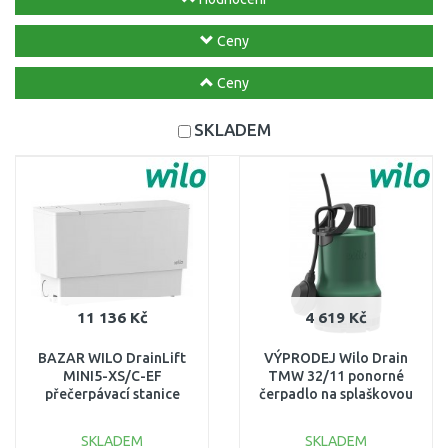
Ceny
Ceny
SKLADEM
11 136 Kč
4 619 Kč
BAZAR WILO DrainLift
VÝPRODEJ Wilo Drain
MINI5-XS/C-EF
TMW 32/11 ponorné
přečerpávací stanice
čerpadlo na splaškovou
6095129 ROZBALENÉ!!!
vodu 4048414
POŠKOZENÝ OBAL
SKLADEM
SKLADEM