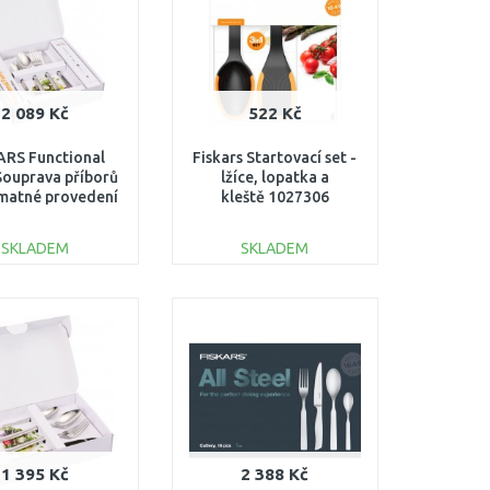
2 089 Kč
522 Kč
ARS Functional
Fiskars Startovací set -
ouprava příborů
lžíce, lopatka a
 matné provedení
kleště 1027306
1071624
SKLADEM
SKLADEM
DO KOŠÍKU
DO KOŠÍKU
Porovnat
Porovnat
1 395 Kč
2 388 Kč