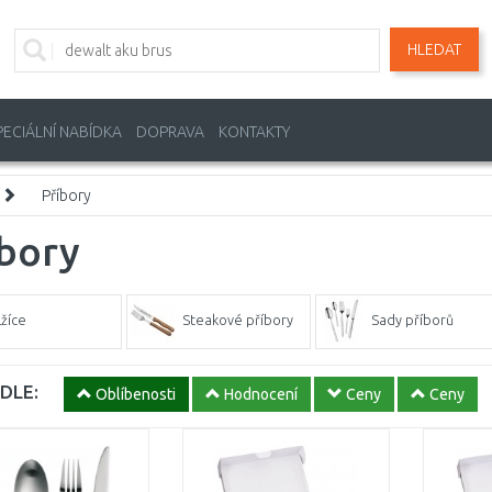
HLEDAT
PECIÁLNÍ NABÍDKA
DOPRAVA
KONTAKTY
Příbory
íbory
Lžíce
Steakové příbory
Sady příborů
DLE:
Oblíbenosti
Hodnocení
Ceny
Ceny