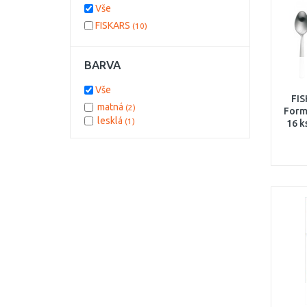
Vše
FISKARS
(10)
BARVA
Vše
FIS
matná
(2)
Form
lesklá
(1)
16 k