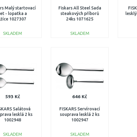
rs Malý startovací
Fiskars All Steel Sada
FIS
set - lopatka a
steakových příborů
leskl
lžíce 1027307
24ks 1071625
SKLADEM
SKLADEM
DO KOŠÍKU
DO KOŠÍKU
Porovnat
Porovnat
593 Kč
646 Kč
SKARS Salátová
FISKARS Servírovací
prava lesklá 2 ks
souprava lesklá 2 ks
1002948
1002947
SKLADEM
SKLADEM