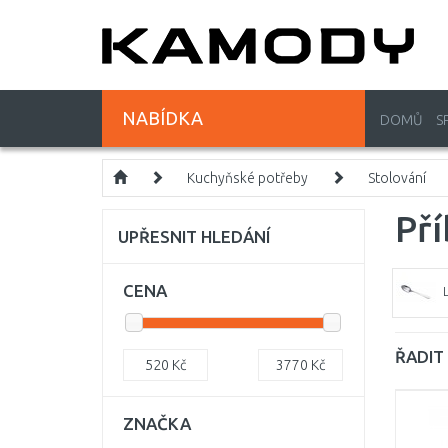
NABÍDKA
DOMŮ
S
Kuchyňské potřeby
Stolování
Př
UPŘESNIT HLEDÁNÍ
CENA
ŘADIT 
520
Kč
3770
Kč
ZNAČKA