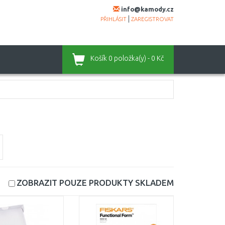
info@kamody.cz
|
PŘIHLÁSIT
ZAREGISTROVAT
Košík
0 položka(y) - 0 Kč
ZOBRAZIT POUZE PRODUKTY
SKLADEM