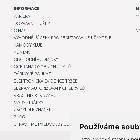
INFORMACE
M
KARIÉRA
M
DOPRAVNÍ SLUŽBY
H
O NÁS
N
VÝHODNĚJŠÍ CENY PRO REGISTROVANÉ UŽIVATELE
KAMODY KLUB
KONTAKT
OBCHODNÍ PODMÍNKY
OCHRANA OSOBNÍCH ÚDAJŮ
DÁRKOVÉ POUKAZY
ELEKTRONICKÁ EVIDENCE TRŽEB
SEZNAM AUTORIZOVANÝCH SERVISŮ
VRÁCENÍ / REKLAMACE
MAPA STRÁNKY
ZBOŽÍ DLE ZNAČEK
BLOG
UPRAVIT MÉ PŘEDVOLBY COOKIES
Používáme soub
Tyto webové stránky použí