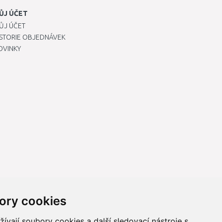
ŮJ ÚČET
ŮJ ÚČET
ISTORIE OBJEDNÁVEK
OVINKY
ory cookies
vají soubory cookies a další sledovací nástroje s