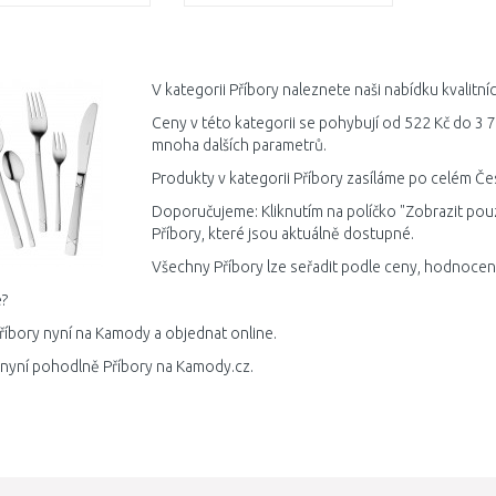
DO KOŠÍKU
DO KOŠÍKU
Porovnat
Porovnat
V kategorii Příbory naleznete naši nabídku kvalitn
Ceny v této kategorii se pohybují od 522 Kč do 3 7
mnoha dalších parametrů.
Produkty v kategorii Příbory zasíláme po celém Čes
Doporučujeme: Kliknutím na políčko "Zobrazit pou
Příbory, které jsou aktuálně dostupné.
Všechny Příbory lze seřadit podle ceny, hodnocení
?
říbory nyní na Kamody a objednat online.
 nyní pohodlně Příbory na Kamody.cz.