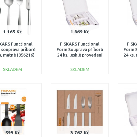
1 165 Kč
1 869 Kč
KARS Functional
FISKARS Functional
FISK
 souprava příborů
Form Souprava příborů
Form S
s, matné (856216)
24 ks, lesklé provedení
24 ks,
1002958
1071623
SKLADEM
SKLADEM
DO KOŠÍKU
DO KOŠÍKU
Porovnat
Porovnat
593 Kč
3 762 Kč