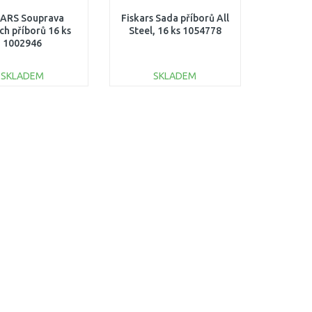
KARS Souprava
Fiskars Sada příborů All
ých příborů 16 ks
Steel, 16 ks 1054778
1002946
SKLADEM
SKLADEM
DO KOŠÍKU
DO KOŠÍKU
Porovnat
Porovnat