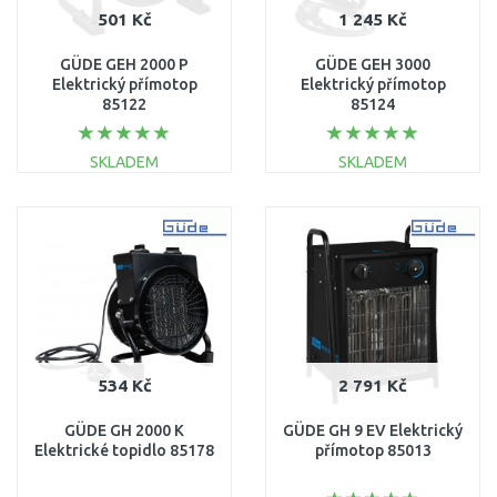
501 Kč
1 245 Kč
GÜDE GEH 2000 P
GÜDE GEH 3000
Elektrický přímotop
Elektrický přímotop
85122
85124
SKLADEM
SKLADEM
DO KOŠÍKU
DO KOŠÍKU
Porovnat
Porovnat
534 Kč
2 791 Kč
GÜDE GH 2000 K
GÜDE GH 9 EV Elektrický
Elektrické topidlo 85178
přímotop 85013