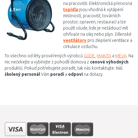
na pracovišti. Elektronická přenosná
topidla
jsou vhodná k vytápění
místností, pracovišť, továrních
prostor, opraven, restaurací a lze
použít všude, kde je nežádoucí mít
ohřívače na olej nebo plyn. Dílenské
ventilátory
pro zlepšení ventilace a
cirkulace vzduchu.
To všechno od léty prověřených výrobců
GÜDE
,
MAKITA
a
MEVA
. Na
nic nečekejte a vybírejte z pohodlí domova z
cenově výhodných
produktů. Pokud potřebujete poradit, tak nás kontaktujte. Náš
školený personál
Vám
poradí
a
odpoví
na dotazy.