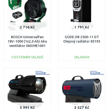
2 716 Kč
1 791 Kč
BOSCH UniversalFan
GÜDE OR 2500-11 DT
18V-1000 (1x2,0 Ah) Aku
Olejový radiátor 85193
ventilátor 06039E1001
V EXTERNÍM SKLADĚ
SKLADEM
DO KOŠÍKU
DO KOŠÍKU
Porovnat
Porovnat
5 991 Kč
3 527 Kč