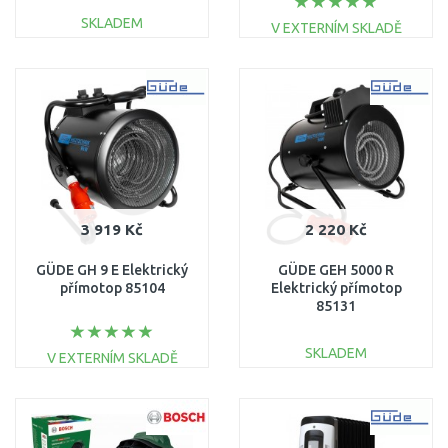
SKLADEM
V EXTERNÍM SKLADĚ
DO KOŠÍKU
DO KOŠÍKU
Porovnat
Porovnat
3 919 Kč
2 220 Kč
GÜDE GH 9 E Elektrický
GÜDE GEH 5000 R
přímotop 85104
Elektrický přímotop
85131
SKLADEM
V EXTERNÍM SKLADĚ
DO KOŠÍKU
DO KOŠÍKU
Porovnat
Porovnat