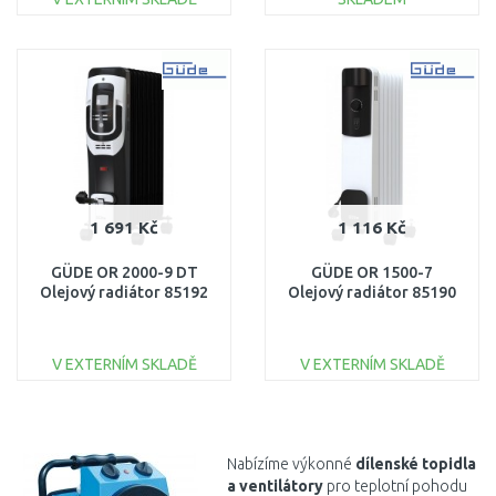
DO KOŠÍKU
DO KOŠÍKU
Porovnat
Porovnat
1 691 Kč
1 116 Kč
GÜDE OR 2000-9 DT
GÜDE OR 1500-7
Olejový radiátor 85192
Olejový radiátor 85190
V EXTERNÍM SKLADĚ
V EXTERNÍM SKLADĚ
DO KOŠÍKU
DO KOŠÍKU
Porovnat
Porovnat
Nabízíme výkonné
dílenské topidla
a ventilátory
pro teplotní pohodu