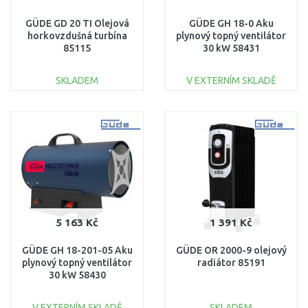
GÜDE GD 20 TI Olejová
GÜDE GH 18-0 Aku
horkovzdušná turbína
plynový topný ventilátor
85115
30 kW 58431
SKLADEM
V EXTERNÍM SKLADĚ
DO KOŠÍKU
DO KOŠÍKU
Porovnat
Porovnat
5 163 Kč
1 391 Kč
GÜDE GH 18-201-05 Aku
GÜDE OR 2000-9 olejový
plynový topný ventilátor
radiátor 85191
30 kW 58430
V EXTERNÍM SKLADĚ
SKLADEM