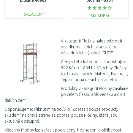
plošina 40962
plošina 40961
SKLADEM
SKLADEM
DO KOŠÍKU
DO KOŠÍKU
Porovnat
Porovnat
V kategorii Plošiny naleznete naši
nabídku kvalitních produktů od
následujících výrobců: GÜDE.
Ceny v této kategorii se pohybují od
992 Kč do 1 864 Kč. Všechny Plošiny
lze filtrovat podle Materiál, Nosnost,
Typ a mnoha dalších parametrů.
Produkty v kategorii Plošiny zasíláme
po celém Česku a Slovensku a do 3
dalších zemí.
Doporučujeme: Kliknutím na políčko "Zobrazit pouze produkty
skladem" na pravé straně se zobrazí pouze Plošiny, které jsou
aktuálně dostupné.
Všechny Plošiny lze seřadit podle ceny, hodnocení a oblíbenosti.