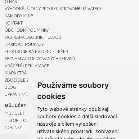
O NÁS
VÝHODNĚJŠÍ CENY PRO REGISTROVANÉ UŽIVATELE
KAMODY KLUB
KONTAKT
OBCHODNÍ PODMÍNKY
OCHRANA OSOBNÍCH ÚDAJŮ
DÁRKOVÉ POUKAZY
ELEKTRONICKÁ EVIDENCE TRŽEB
SEZNAM AUTORIZOVANÝCH SERVISŮ
VRÁCENÍ / REKLAMACE
MAPA STRÁNKY
ZBOŽÍ DLE ZNAČEK
Používáme soubory
BLOG
UPRAVIT MÉ PŘEDVOLBY COOKIES
cookies
MŮJ ÚČET
Tyto webové stránky používají
MŮJ ÚČET
soubory cookies a další sledovací
HISTORIE OBJEDNÁVEK
nástroje s cílem vylepšení
NOVINKY
uživatelského prostředí, zobrazení
přizpůsobeného obsahu a reklam,