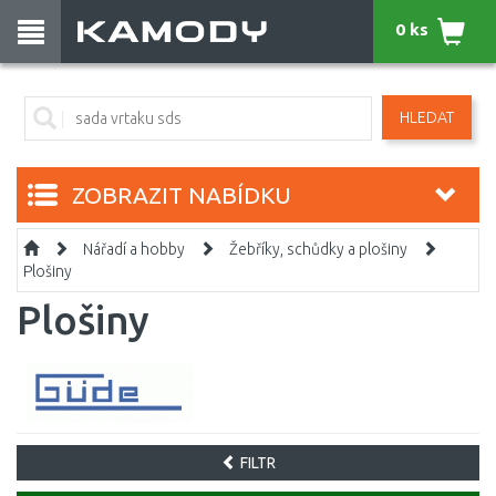
0 ks
HLEDAT
ZOBRAZIT NABÍDKU
Nářadí a hobby
Žebříky, schůdky a plošiny
Plošiny
Plošiny
FILTR