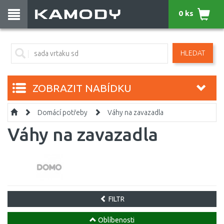
0 ks
HLEDAT
ZOBRAZIT NABÍDKU
Domácí potřeby
Váhy na zavazadla
Váhy na zavazadla
FILTR
Oblíbenosti