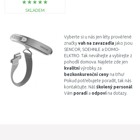
SKLADEM
DO KOŠÍKU
Porovnat
Vyberte si u nás jen léty prověřené
značky
vah na zavazadla
jako jsou
SENCOR, SOEHNLE a DOMO-
ELKTRO. Tak neváhejte a vybírejte z
pohodlí domova. Najdete zde jen
kvalitní
výrobky za
bezkonkurenční ceny
na trhu!
Pokud potřebujete poradit, tak nás
kontaktujte. Náš
školený personál
Vám
poradí
a
odpoví
na dotazy.