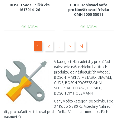
BOSCH Sada uhlíků 2ks
GÜDE Hoblovací nože
1617014126
pro tloušťkovací frézku
GMH 2000 55011
SKLADEM
SKLADEM
DO KOŠÍKU
DO KOŠÍKU
1
2
3
>
>|
Porovnat
Porovnat
V kategorii Náhradní díly pro nářadí
naleznete naši nabídku kvalitních
produktů od následujících výrobců:
BOSCH, MAKITA, METABO, DEWALT,
GÜDE, BOSCH PROFESSIONAL,
SCHEPPACH, Hikoki, DREMEL,
BOSCH DIY, HOLZMANN.
Ceny v této kategorii se pohybují od
37 Kč do 6 380 Kč. Všechny Náhradní
díly pro nářadí lze filtrovat podle Délka, Varianta a mnoha dalších
parametrů.