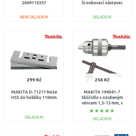
2609110357
Šroubovací nástavec
1600A00F5J
NENÍ SKLADEM
SKLADEM
DO KOŠÍKU
DO KOŠÍKU
Porovnat
Porovnat
299 Kč
256 Kč
MAKITA D-71211 Nože
MAKITA 194041-7
HSS do hoblíku 110mm
Sklíčidlo s ozubeným
věncem 1,5-13 mm, s
adaptérem pro upnutí
SDS-Plus
SKLADEM
SKLADEM
DO KOŠÍKU
DO KOŠÍKU