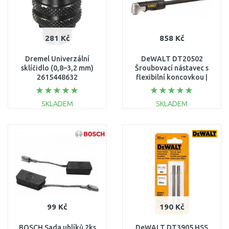
281 Kč
858 Kč
Dremel Univerzální
DeWALT DT20502
sklíčidlo (0,8–3,2 mm)
Šroubovací nástavec s
2615448632
flexibilní koncovkou |
1/4" | 4 v 1
SKLADEM
SKLADEM
DO KOŠÍKU
DO KOŠÍKU
Porovnat
Porovnat
99 Kč
190 Kč
BOSCH Sada uhlíků 2ks
DeWALT DT3905 HSS