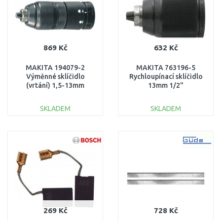
869 Kč
632 Kč
MAKITA 194079-2
MAKITA 763196-5
Výměnné sklíčidlo
Rychloupínací sklíčidlo
(vrtání) 1,5-13mm
13mm 1/2"
=old193885-2
SKLADEM
SKLADEM
DO KOŠÍKU
DO KOŠÍKU
Porovnat
Porovnat
269 Kč
728 Kč