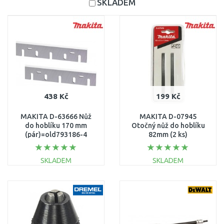
SKLADEM
438 Kč
199 Kč
MAKITA D-63666 Nůž
MAKITA D-07945
do hoblíku 170 mm
Otočný nůž do hoblíku
(pár)=old793186-4
82mm (2 ks)
SKLADEM
SKLADEM
DO KOŠÍKU
DO KOŠÍKU
Porovnat
Porovnat