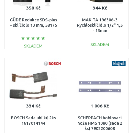
358 Kč
344 Kč
GÜDE Redukce SDS-plus
MAKITA 196306-3
+ sklíčidlo 13 mm, 58175
Rychlosklíčidlo 1/2" 1,5
- 13mm
SKLADEM
SKLADEM
DO KOŠÍKU
DO KOŠÍKU
Porovnat
Porovnat
334 Kč
1 086 Kč
BOSCH Sada uhlíků 2ks
SCHEPPACH hoblovací
1617014144
nože HMS 1080 (sada 2
ks) 7902200608