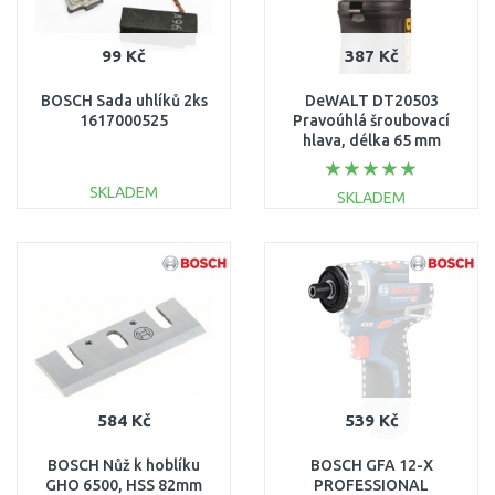
99 Kč
387 Kč
BOSCH Sada uhlíků 2ks
DeWALT DT20503
1617000525
Pravoúhlá šroubovací
hlava, délka 65 mm
(1/4")
SKLADEM
SKLADEM
DO KOŠÍKU
DO KOŠÍKU
Porovnat
Porovnat
584 Kč
539 Kč
BOSCH Nůž k hoblíku
BOSCH GFA 12-X
GHO 6500, HSS 82mm
PROFESSIONAL