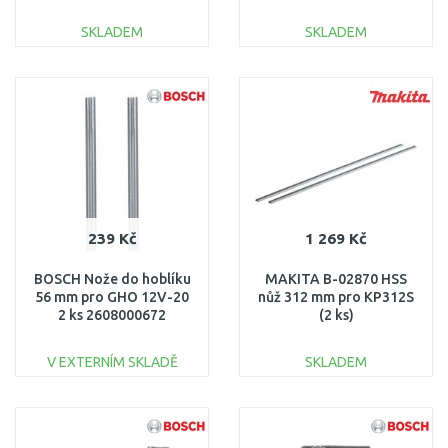
SKLADEM
SKLADEM
DO KOŠÍKU
DO KOŠÍKU
Porovnat
Porovnat
239 Kč
1 269 Kč
BOSCH Nože do hoblíku
MAKITA B-02870 HSS
56 mm pro GHO 12V-20
nůž 312 mm pro KP312S
2 ks 2608000672
(2 ks)
V EXTERNÍM SKLADĚ
SKLADEM
DO KOŠÍKU
DO KOŠÍKU
Porovnat
Porovnat