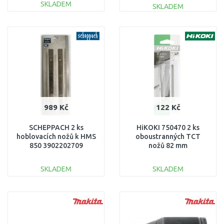
SKLADEM
SKLADEM
DO KOŠÍKU
DO KOŠÍKU
Porovnat
Porovnat
989 Kč
122 Kč
SCHEPPACH 2 ks
HiKOKI 750470 2 ks
hoblovacích nožů k HMS
oboustranných TCT
850 3902202709
nožů 82 mm
SKLADEM
SKLADEM
DO KOŠÍKU
DO KOŠÍKU
Porovnat
Porovnat