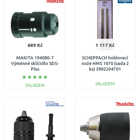
Porovnat
Porovnat
689 Kč
1 117 Kč
MAKITA 194080-7
SCHEPPACH hoblovací
Výměnné sklíčidlo SDS-
nože HMS 1070 (sada 2
Plus
ks) 3902204701
SKLADEM
SKLADEM
DO KOŠÍKU
DO KOŠÍKU
Porovnat
Porovnat