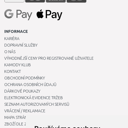
INFORMACE
KARIÉRA
DOPRAVNÍ SLUŽBY
O NÁS
VÝHODNĚJŠÍ CENY PRO REGISTROVANÉ UŽIVATELE
KAMODY KLUB
KONTAKT
OBCHODNÍ PODMÍNKY
OCHRANA OSOBNÍCH ÚDAJŮ
DÁRKOVÉ POUKAZY
ELEKTRONICKÁ EVIDENCE TRŽEB
SEZNAM AUTORIZOVANÝCH SERVISŮ
VRÁCENÍ / REKLAMACE
MAPA STRÁNKY
ZBOŽÍ DLE ZNAČEK