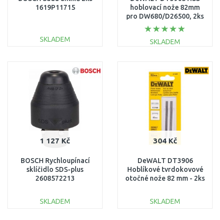
1619P11715
hoblovací nože 82mm
pro DW680/D26500, 2ks
SKLADEM
SKLADEM
DO KOŠÍKU
DO KOŠÍKU
Porovnat
Porovnat
1 127 Kč
304 Kč
BOSCH Rychloupínací
DeWALT DT3906
sklíčidlo SDS-plus
Hoblíkové tvrdokovové
2608572213
otočné nože 82 mm - 2ks
(TCT/HM)
SKLADEM
SKLADEM