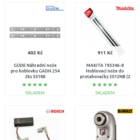
DO KOŠÍKU
DO KOŠÍKU
Porovnat
Porovnat
402 Kč
911 Kč
GÜDE Náhradní nože
MAKITA 793346-8
pro hoblovku GADH 254
Hoblovací nože do
2ks 55188
protahovačky 2012NB (2
ks)
SKLADEM
SKLADEM
DO KOŠÍKU
DO KOŠÍKU
Porovnat
Porovnat