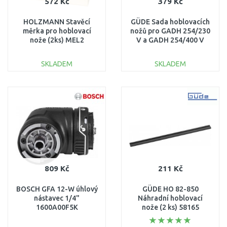
572 Kč
379 Kč
HOLZMANN Stavěcí
GÜDE Sada hoblovacích
měrka pro hoblovací
nožů pro GADH 254/230
nože (2ks) MEL2
V a GADH 254/400 V
55057
SKLADEM
SKLADEM
DO KOŠÍKU
DO KOŠÍKU
Porovnat
Porovnat
809 Kč
211 Kč
BOSCH GFA 12-W úhlový
GÜDE HO 82-850
nástavec 1/4"
Náhradní hoblovací
1600A00F5K
nože (2 ks) 58165