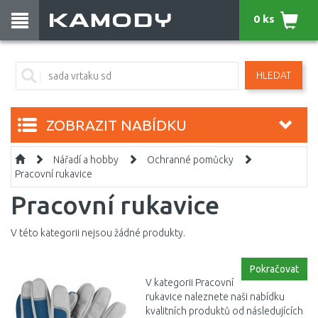
0 ks
HLEDAT
ZOBRAZIT NABÍDKU
Nářadí a hobby
Ochranné pomůcky
Pracovní rukavice
Pracovní rukavice
V této kategorii nejsou žádné produkty.
Pokračovat
V kategorii Pracovní
rukavice naleznete naši nabídku
kvalitních produktů od následujících