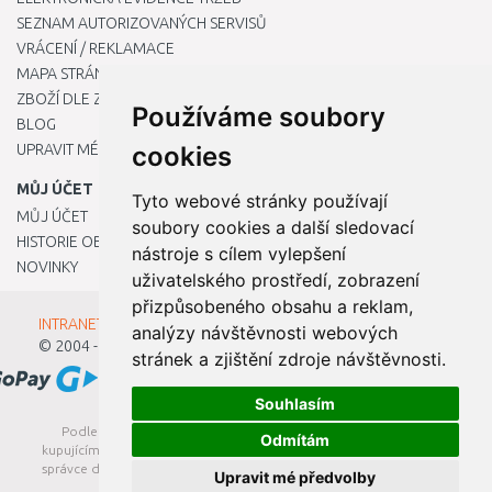
SEZNAM AUTORIZOVANÝCH SERVISŮ
VRÁCENÍ / REKLAMACE
MAPA STRÁNKY
ZBOŽÍ DLE ZNAČEK
Používáme soubory
BLOG
UPRAVIT MÉ PŘEDVOLBY COOKIES
cookies
MŮJ ÚČET
Tyto webové stránky používají
MŮJ ÚČET
soubory cookies a další sledovací
HISTORIE OBJEDNÁVEK
nástroje s cílem vylepšení
NOVINKY
uživatelského prostředí, zobrazení
přizpůsobeného obsahu a reklam,
INTRANET - Přihlášení pro zaměstnance
analýzy návštěvnosti webových
© 2004 - 2026
Kamody s.r.o.
stránek a zjištění zdroje návštěvnosti.
Souhlasím
Podle zákona o evidenci tržeb je prodávající povinen vystavit
Odmítám
kupujícímu účtenku. Zároveň je povinen zaevidovat přijatou tržbu u
správce daně online; v případě technického výpadku pak nejpozději
Upravit mé předvolby
do 48 hodin.