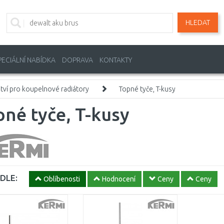
HLEDAT
PECIÁLNÍ NABÍDKA
DOPRAVA
KONTAKTY
ství pro koupelnové radiátory
Topné tyče, T-kusy
né tyče, T-kusy
DLE:
Oblíbenosti
Hodnocení
Ceny
Ceny