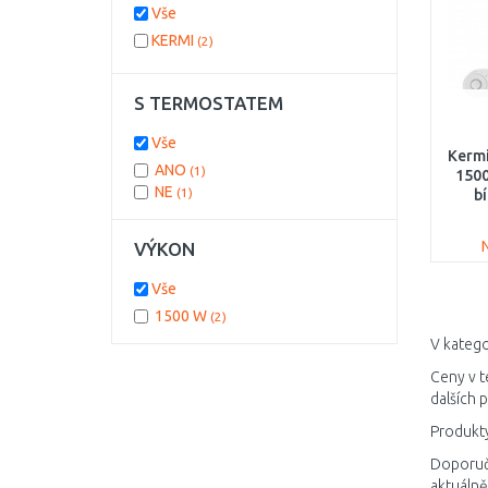
Vše
KERMI
(2)
S TERMOSTATEM
Vše
Kermi
ANO
(1)
1500
NE
(1)
b
VÝKON
Vše
1500 W
(2)
V katego
Ceny v t
dalších 
Produkty
Doporuču
aktuálně