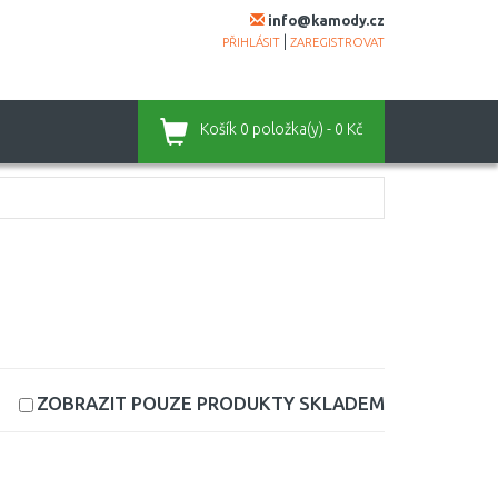
info@kamody.cz
|
PŘIHLÁSIT
ZAREGISTROVAT
Košík
0 položka(y) - 0 Kč
ZOBRAZIT POUZE PRODUKTY
SKLADEM