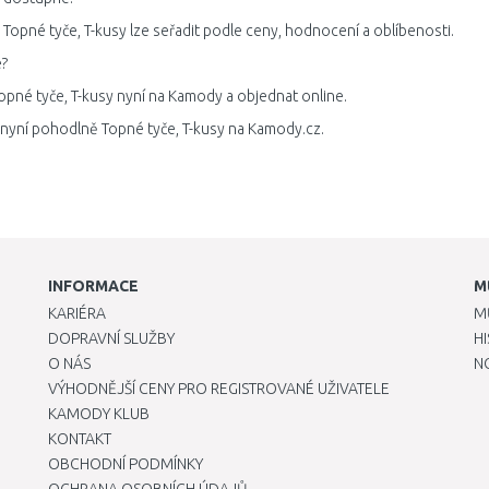
Topné tyče, T-kusy lze seřadit podle ceny, hodnocení a oblíbenosti.
?
opné tyče, T-kusy nyní na Kamody a objednat online.
 nyní pohodlně Topné tyče, T-kusy na Kamody.cz.
INFORMACE
M
KARIÉRA
M
DOPRAVNÍ SLUŽBY
H
O NÁS
N
VÝHODNĚJŠÍ CENY PRO REGISTROVANÉ UŽIVATELE
KAMODY KLUB
KONTAKT
OBCHODNÍ PODMÍNKY