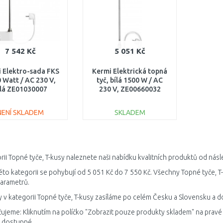
7 542 Kč
5 051 Kč
 Elektro-sada FKS
Kermi Elektrická topná
 Watt / AC 230 V,
tyč, bílá 1500 W / AC
ílá ZE01030007
230 V, ZE00660032
NENÍ SKLADEM
SKLADEM
DO KOŠÍKU
DO KOŠÍKU
Porovnat
Porovnat
rii Topné tyče, T-kusy naleznete naši nabídku kvalitních produktů od násl
éto kategorii se pohybují od 5 051 Kč do 7 550 Kč. Všechny Topné tyče, T
parametrů.
 v kategorii Topné tyče, T-kusy zasíláme po celém Česku a Slovensku a do
jeme: Kliknutím na políčko "Zobrazit pouze produkty skladem" na pravé s
 dostupné.