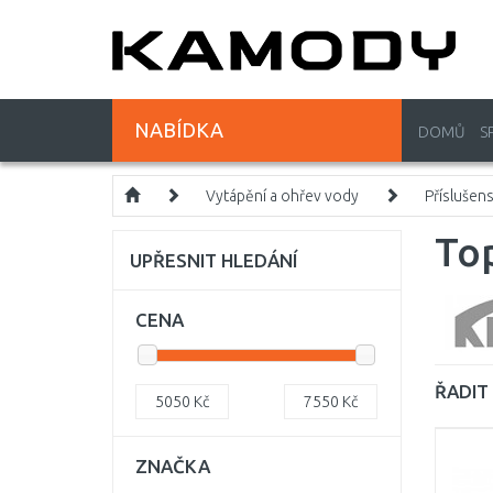
NABÍDKA
DOMŮ
S
Vytápění a ohřev vody
Příslušen
Top
UPŘESNIT HLEDÁNÍ
CENA
ŘADIT 
5050
Kč
7550
Kč
ZNAČKA