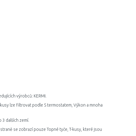
edujících výrobců: KERMI.
-kusy lze filtrovat podle S termostatem, Výkon a mnoha
 3 dalších zemí.
traně se zobrazí pouze Topné tyče, T-kusy, které jsou