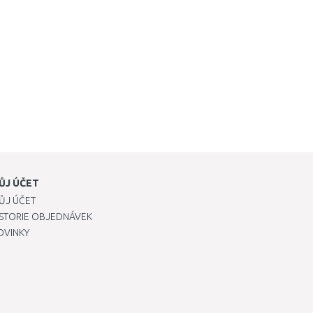
ŮJ ÚČET
ŮJ ÚČET
ISTORIE OBJEDNÁVEK
OVINKY