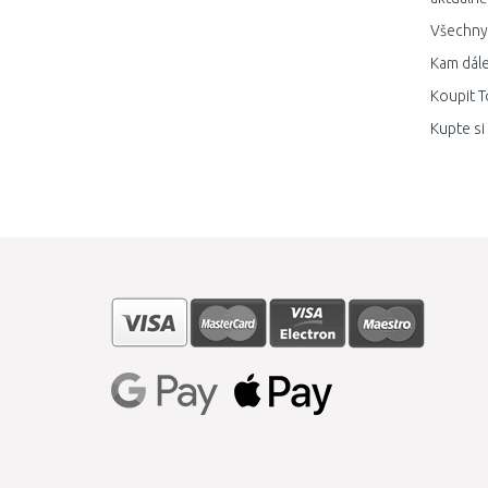
Všechny 
Kam dále
Koupit T
Kupte si