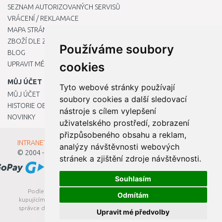
SEZNAM AUTORIZOVANÝCH SERVISŮ
VRÁCENÍ / REKLAMACE
MAPA STRÁNKY
ZBOŽÍ DLE ZNAČEK
Používáme soubory
BLOG
UPRAVIT MÉ PŘEDVOLBY COOKIES
cookies
MŮJ ÚČET
Tyto webové stránky používají
MŮJ ÚČET
soubory cookies a další sledovací
HISTORIE OBJEDNÁVEK
nástroje s cílem vylepšení
NOVINKY
uživatelského prostředí, zobrazení
přizpůsobeného obsahu a reklam,
INTRANET - Přihlášení pro zaměstnance
analýzy návštěvnosti webových
© 2004 - 2026
Kamody s.r.o.
stránek a zjištění zdroje návštěvnosti.
Souhlasím
Podle zákona o evidenci tržeb je prodávající povinen vystavit
Odmítám
kupujícímu účtenku. Zároveň je povinen zaevidovat přijatou tržbu u
správce daně online; v případě technického výpadku pak nejpozději
Upravit mé předvolby
do 48 hodin.