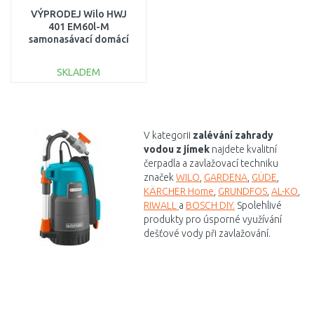
VÝPRODEJ Wilo HWJ
401 EM60l-M
samonasávací domácí
vodárna2865898 PO
SERVISE,BEZ
SKLADEM
ORIG.OBALU
DO KOŠÍKU
Porovnat
V kategorii
zalévání zahrady
vodou z jímek
najdete kvalitní
čerpadla a zavlažovací techniku
značek
WILO
,
GARDENA
,
GÜDE
,
KÄRCHER Home
,
GRUNDFOS
,
AL-KO
,
RIWALL
a
BOSCH DIY.
Spolehlivé
produkty pro úsporné využívání
dešťové vody při zavlažování.