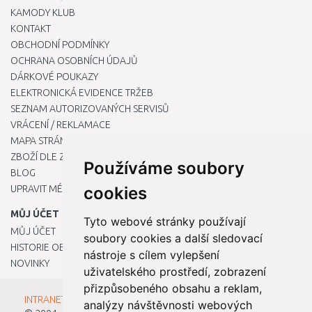
KAMODY KLUB
KONTAKT
OBCHODNÍ PODMÍNKY
OCHRANA OSOBNÍCH ÚDAJŮ
DÁRKOVÉ POUKAZY
ELEKTRONICKÁ EVIDENCE TRŽEB
SEZNAM AUTORIZOVANÝCH SERVISŮ
VRÁCENÍ / REKLAMACE
MAPA STRÁNKY
ZBOŽÍ DLE ZNAČEK
Používáme soubory
BLOG
UPRAVIT MÉ PŘEDVOLBY COOKIES
cookies
MŮJ ÚČET
Tyto webové stránky používají
MŮJ ÚČET
soubory cookies a další sledovací
HISTORIE OBJEDNÁVEK
nástroje s cílem vylepšení
NOVINKY
uživatelského prostředí, zobrazení
přizpůsobeného obsahu a reklam,
INTRANET - Přihlášení pro zaměstnance
analýzy návštěvnosti webových