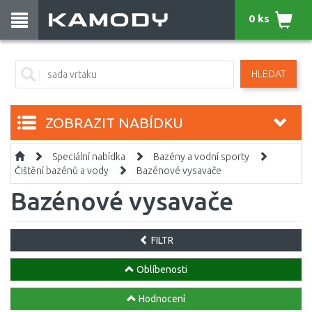
0 ks
HLEDAT
ZOBRAZIT NABÍDKU
Speciální nabídka
Bazény a vodní sporty
Čištění bazénů a vody
Bazénové vysavače
Bazénové vysavače
FILTR
Oblíbenosti
Hodnocení